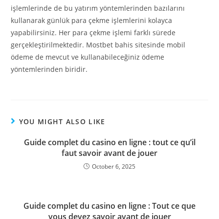
işlemlerinde de bu yatırım yöntemlerinden bazılarını
kullanarak günlük para çekme işlemlerini kolayca
yapabilirsiniz. Her para çekme işlemi farklı sürede
gerçekleştirilmektedir. Mostbet bahis sitesinde mobil
ödeme de mevcut ve kullanabileceğiniz ödeme
yöntemlerinden biridir.
YOU MIGHT ALSO LIKE
Guide complet du casino en ligne : tout ce qu’il
faut savoir avant de jouer
October 6, 2025
Guide complet du casino en ligne : Tout ce que
vous devez savoir avant de jouer