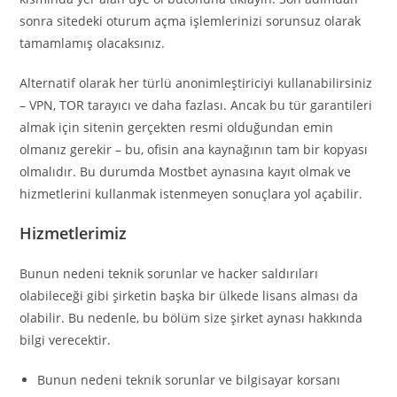
sonra sitedeki oturum açma işlemlerinizi sorunsuz olarak
tamamlamış olacaksınız.
Alternatif olarak her türlü anonimleştiriciyi kullanabilirsiniz
– VPN, TOR tarayıcı ve daha fazlası. Ancak bu tür garantileri
almak için sitenin gerçekten resmi olduğundan emin
olmanız gerekir – bu, ofisin ana kaynağının tam bir kopyası
olmalıdır. Bu durumda Mostbet aynasına kayıt olmak ve
hizmetlerini kullanmak istenmeyen sonuçlara yol açabilir.
Hizmetlerimiz
Bunun nedeni teknik sorunlar ve hacker saldırıları
olabileceği gibi şirketin başka bir ülkede lisans alması da
olabilir. Bu nedenle, bu bölüm size şirket aynası hakkında
bilgi verecektir.
Bunun nedeni teknik sorunlar ve bilgisayar korsanı