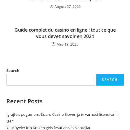
August 27, 2025
Guide complet du casino en ligne : tout ce que
vous devez savoir en 2024
May 19, 2025
Search
SEARCH
Recent Posts
Igrajte s pogumom: Lizaro Casino Slovenija in varnost licenciranih
iger
Yeni üyeler için Kraken giriş fırsatları ve avantajlar