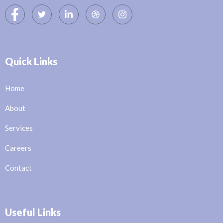
Quick Links
Home
About
Services
Careers
Contact
Useful Links