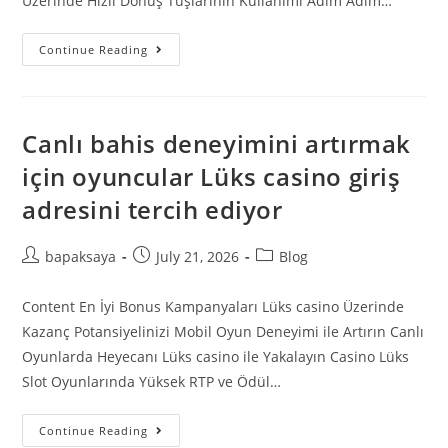
Üzerinde Hızlı Dönüş Tuşlarının Kullanımı Adım Adım…
Continue Reading
Canlı bahis deneyimini artırmak
için oyuncular Lüks casino giriş
adresini tercih ediyor
bapaksaya
July 21, 2026
Blog
Content En İyi Bonus Kampanyaları Lüks casino Üzerinde
Kazanç Potansiyelinizi Mobil Oyun Deneyimi ile Artırın Canlı
Oyunlarda Heyecanı Lüks casino ile Yakalayın Casino Lüks
Slot Oyunlarında Yüksek RTP ve Ödül…
Continue Reading