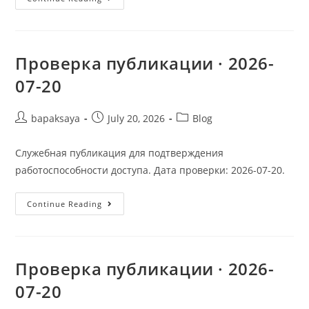
Проверка публикации · 2026-
07-20
bapaksaya
July 20, 2026
Blog
Служебная публикация для подтверждения
работоспособности доступа. Дата проверки: 2026-07-20.
Continue Reading
Проверка публикации · 2026-
07-20