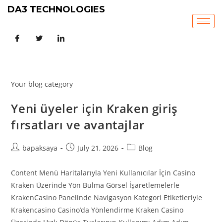
DA3 TECHNOLOGIES
Your blog category
Yeni üyeler için Kraken giriş
fırsatları ve avantajlar
bapaksaya
July 21, 2026
Blog
Content Menü Haritalarıyla Yeni Kullanıcılar İçin Casino
Kraken Üzerinde Yön Bulma Görsel İşaretlemelerle
KrakenCasino Panelinde Navigasyon Kategori Etiketleriyle
Krakencasino Casino’da Yönlendirme Kraken Casino