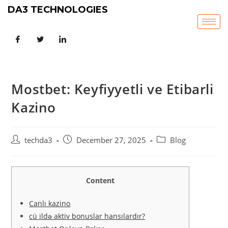
DA3 TECHNOLOGIES
Mostbet: Keyfiyyetli ve Etibarli
Kazino
techda3
December 27, 2025
Blog
Content
Canlı kazino
cü ildə aktiv bonuslar hansılardır?