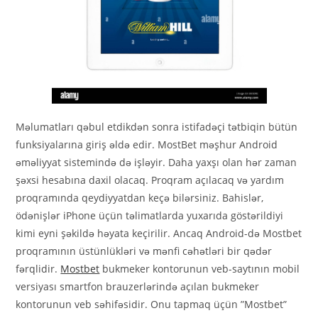
Məlumatları qəbul etdikdən sonra istifadəçi tətbiqin bütün
funksiyalarına giriş əldə edir. MostBet məşhur Android
əməliyyat sistemində də işləyir. Daha yaxşı olan hər zaman
şəxsi hesabına daxil olacaq. Proqram açılacaq və yardım
proqramında qeydiyyatdan keçə bilərsiniz. Bahislər,
ödənişlər iPhone üçün təlimatlarda yuxarıda göstərildiyi
kimi eyni şəkildə həyata keçirilir. Ancaq Android-də Mostbet
proqramının üstünlükləri və mənfi cəhətləri bir qədər
fərqlidir.
Mostbet
bukmeker kontorunun veb-saytının mobil
versiyası smartfon brauzerlərində açılan bukmeker
kontorunun veb səhifəsidir. Onu tapmaq üçün ”Mostbet”