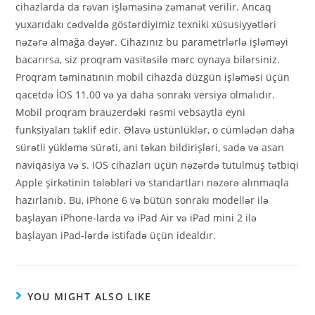
cihazlarda da rəvan işləməsinə zəmanət verilir. Ancaq
yuxarıdakı cədvəldə göstərdiyimiz texniki xüsusiyyətləri
nəzərə almağa dəyər. Cihazınız bu parametrlərlə işləməyi
bacarırsa, siz proqram vasitəsilə mərc oynaya bilərsiniz.
Proqram təminatının mobil cihazda düzgün işləməsi üçün
qacetdə İOS 11.00 və ya daha sonrakı versiya olmalıdır.
Mobil proqram brauzerdəki rəsmi vebsaytla eyni
funksiyaları təklif edir. Əlavə üstünlüklər, o cümlədən daha
sürətli yükləmə sürəti, ani təkan bildirişləri, sadə və asan
naviqasiya və s. IOS cihazları üçün nəzərdə tutulmuş tətbiqi
Apple şirkətinin tələbləri və standartları nəzərə alınmaqla
hazırlanıb. Bu, iPhone 6 və bütün sonrakı modellər ilə
başlayan iPhone-larda və iPad Air və iPad mini 2 ilə
başlayan iPad-lərdə istifadə üçün idealdır.
YOU MIGHT ALSO LIKE