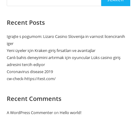
Recent Posts
Igrajte s pogumom: Lizaro Casino Slovenija in varnost licenciranih
iger
Yeni üyeler için Kraken giriş fırsatları ve avantajlar
Canlı bahis deneyimini artırmak için oyuncular Lüks casino giriş
adresini tercih ediyor
Coronavirus disease 2019
cw-check-https://test.com/
Recent Comments
A WordPress Commenter
on
Hello world!