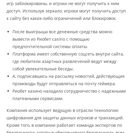
игр заблокированы, и игроки не могут получить к ним
доступ. Используя зеркало, игроки могут получить доступ
к сайту без каких-либо ограничений или блокировок.
После выигрыша все денежные средства можно
вывести из Риобет casino с помощью
предпочтительной системы оплаты.
Платформа имеет собственную соцсеть внутри сайта,
где любители азартных развлечений ведут между
собой увлекательные беседы.
А, подписавшись на рассылку новостей, действующие
промокоды будут отправляться на почту геймера.
Риобет казино наладило сотрудничество с надежными
платежными сервисами.
Компания использует ведущую в отрасли технологию
шифрования для защиты данных игроков и транзакций.
Кроме того, в компании работает команда экспертов по
безопасности, которые обеспечивают безопасность всех