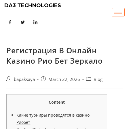
DA3 TECHNOLOGIES
Регистрация В Онлайн
Казино Рио Бет Зеркало
bapaksaya
March 22, 2026
Blog
Content
Какие турниры проводятся в казино
Риобет