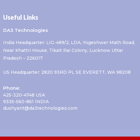
Useful Links
DA3 Technologies
India Headquarter: LIG-489/2, LDA, Yogeshwer Math Road,
Near Khattri House, Tikait Rai Colony, Lucknow Uttar
Pradesh – 226017
US Headquarter: 2820 93RD PL SE EVERETT, WA 98208
Phone:
425-320-4748 USA
9335-560-861 INDIA
dushyant@da3technologies.com