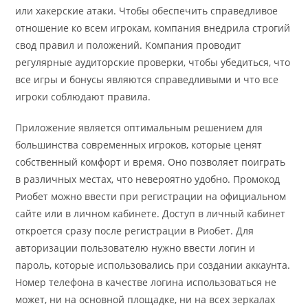
или хакерские атаки. Чтобы обеспечить справедливое
отношение ко всем игрокам, компания внедрила строгий
свод правил и положений. Компания проводит
регулярные аудиторские проверки, чтобы убедиться, что
все игры и бонусы являются справедливыми и что все
игроки соблюдают правила.
Приложение является оптимальным решением для
большинства современных игроков, которые ценят
собственный комфорт и время. Оно позволяет поиграть
в различных местах, что невероятно удобно. Промокод
Риобет можно ввести при регистрации на официальном
сайте или в личном кабинете. Доступ в личный кабинет
откроется сразу после регистрации в Риобет. Для
авторизации пользователю нужно ввести логин и
пароль, которые использовались при создании аккаунта.
Номер телефона в качестве логина использоваться не
может, ни на основной площадке, ни на всех зеркалах