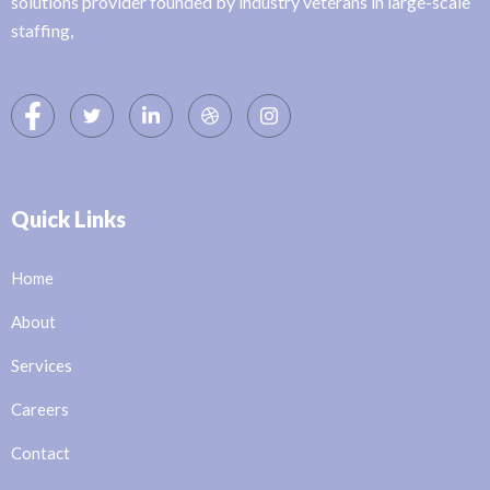
solutions provider founded by industry veterans in large-scale
staffing,
Quick Links
Home
About
Services
Careers
Contact