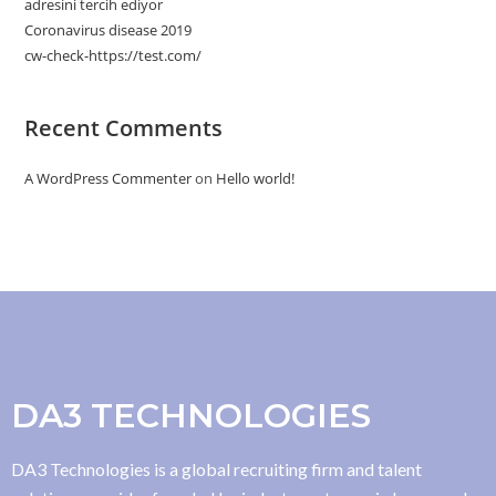
adresini tercih ediyor
Coronavirus disease 2019
cw-check-https://test.com/
Recent Comments
A WordPress Commenter
on
Hello world!
DA3 TECHNOLOGIES
DA3 Technologies is a global recruiting firm and talent