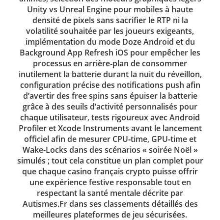
Unity vs Unreal Engine pour mobiles à haute
densité de pixels sans sacrifier le RTP ni la
volatilité souhaitée par les joueurs exigeants,
implémentation du mode Doze Android et du
Background App Refresh iOS pour empêcher les
processus en arrière‑plan de consommer
inutilement la batterie durant la nuit du réveillon,
configuration précise des notifications push afin
d’avertir des free spins sans épuiser la batterie
grâce à des seuils d’activité personnalisés pour
chaque utilisateur, tests rigoureux avec Android
Profiler et Xcode Instruments avant le lancement
officiel afin de mesurer CPU‑time, GPU‑time et
Wake‑Locks dans des scénarios « soirée Noël »
simulés ; tout cela constitue un plan complet pour
que chaque casino français crypto puisse offrir
une expérience festive responsable tout en
respectant la santé mentale décrite par
Autismes.Fr dans ses classements détaillés des
meilleures plateformes de jeu sécurisées.