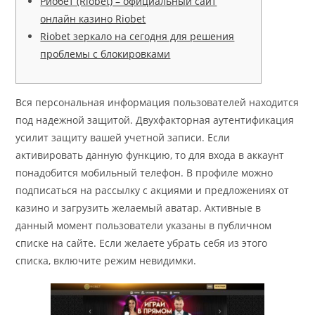
Риобет (Riobet) – официальный сайт
онлайн казино Riobet
Riobet зеркало на сегодня для решения
проблемы с блокировками
Вся персональная информация пользователей находится
под надежной защитой. Двухфакторная аутентификация
усилит защиту вашей учетной записи. Если
активировать данную функцию, то для входа в аккаунт
понадобится мобильный телефон. В профиле можно
подписаться на рассылку с акциями и предложениях от
казино и загрузить желаемый аватар. Активные в
данный момент пользователи указаны в публичном
списке на сайте. Если желаете убрать себя из этого
списка, включите режим невидимки.