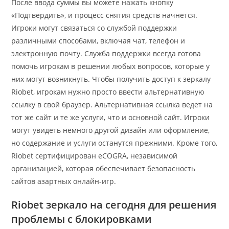
После ввода суммы вы можете нажать кнопку
«Подтвердить», и процесс снятия средств начнется.
Игроки могут связаться со службой поддержки
различными способами, включая чат, телефон и
электронную почту. Служба поддержки всегда готова
помочь игрокам в решении любых вопросов, которые у
них могут возникнуть. Чтобы получить доступ к зеркалу
Riobet, игрокам нужно просто ввести альтернативную
ссылку в свой браузер. Альтернативная ссылка ведет на
тот же сайт и те же услуги, что и основной сайт. Игроки
могут увидеть немного другой дизайн или оформление,
но содержание и услуги останутся прежними. Кроме того,
Riobet сертифицирован eCOGRA, независимой
организацией, которая обеспечивает безопасность
сайтов азартных онлайн-игр.
Riobet зеркало на сегодня для решения
проблемы с блокировками