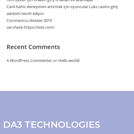
Canlı bahis deneyimini artırmak için oyuncular Lüks casino giriş
adresini tercih ediyor
Coronavirus disease 2019
cw-check-https://test.com/
Recent Comments
A WordPress Commenter
on
Hello world!
DA3 TECHNOLOGIES