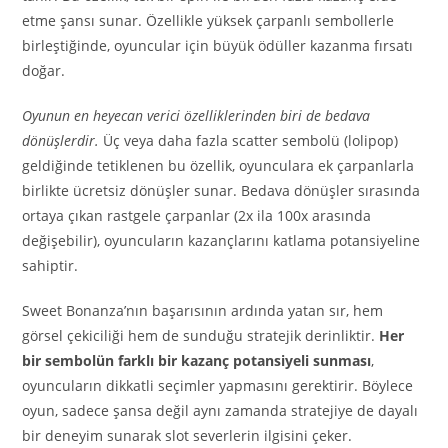
etme şansı sunar. Özellikle yüksek çarpanlı sembollerle
birleştiğinde, oyuncular için büyük ödüller kazanma fırsatı
doğar.
Oyunun en heyecan verici özelliklerinden biri de bedava
dönüşlerdir.
Üç veya daha fazla scatter sembolü (lolipop)
geldiğinde tetiklenen bu özellik, oyunculara ek çarpanlarla
birlikte ücretsiz dönüşler sunar. Bedava dönüşler sırasında
ortaya çıkan rastgele çarpanlar (2x ila 100x arasında
değişebilir), oyuncuların kazançlarını katlama potansiyeline
sahiptir.
Sweet Bonanza’nın başarısının ardında yatan sır, hem
görsel çekiciliği hem de sunduğu stratejik derinliktir.
Her
bir sembolün farklı bir kazanç potansiyeli sunması
,
oyuncuların dikkatli seçimler yapmasını gerektirir. Böylece
oyun, sadece şansa değil aynı zamanda stratejiye de dayalı
bir deneyim sunarak slot severlerin ilgisini çeker.