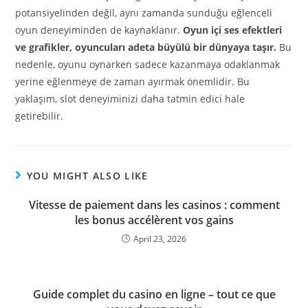
potansiyelinden değil, aynı zamanda sunduğu eğlenceli
oyun deneyiminden de kaynaklanır.
Oyun içi ses efektleri
ve grafikler, oyuncuları adeta büyülü bir dünyaya taşır.
Bu
nedenle, oyunu oynarken sadece kazanmaya odaklanmak
yerine eğlenmeye de zaman ayırmak önemlidir. Bu
yaklaşım, slot deneyiminizi daha tatmin edici hale
getirebilir.
YOU MIGHT ALSO LIKE
Vitesse de paiement dans les casinos : comment
les bonus accélèrent vos gains
April 23, 2026
Guide complet du casino en ligne – tout ce que