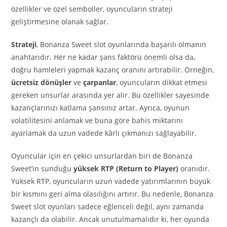
özellikler ve özel semboller, oyuncuların strateji
geliştirmesine olanak sağlar.
Strateji
, Bonanza Sweet slot oyunlarında başarılı olmanın
anahtarıdır. Her ne kadar şans faktörü önemli olsa da,
doğru hamleleri yapmak kazanç oranını artırabilir. Örneğin,
ücretsiz dönüşler
ve
çarpanlar
, oyuncuların dikkat etmesi
gereken unsurlar arasında yer alır. Bu özellikler sayesinde
kazançlarınızı katlama şansınız artar. Ayrıca, oyunun
volatilitesini anlamak ve buna göre bahis miktarını
ayarlamak da uzun vadede kârlı çıkmanızı sağlayabilir.
Oyuncular için en çekici unsurlardan biri de Bonanza
Sweet’in sunduğu
yüksek RTP (Return to Player)
oranıdır.
Yüksek RTP, oyuncuların uzun vadede yatırımlarının büyük
bir kısmını geri alma olasılığını artırır. Bu nedenle, Bonanza
Sweet slot oyunları sadece eğlenceli değil, aynı zamanda
kazançlı da olabilir. Ancak unutulmamalıdır ki, her oyunda