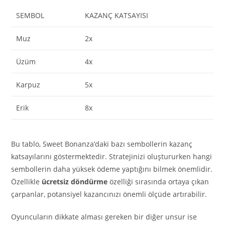
SEMBOL
KAZANÇ KATSAYISI
Muz
2x
Üzüm
4x
Karpuz
5x
Erik
8x
Bu tablo, Sweet Bonanza’daki bazı sembollerin kazanç
katsayılarını göstermektedir. Stratejinizi oluştururken hangi
sembollerin daha yüksek ödeme yaptığını bilmek önemlidir.
Özellikle
ücretsiz döndürme
özelliği sırasında ortaya çıkan
çarpanlar, potansiyel kazancınızı önemli ölçüde artırabilir.
Oyuncuların dikkate alması gereken bir diğer unsur ise