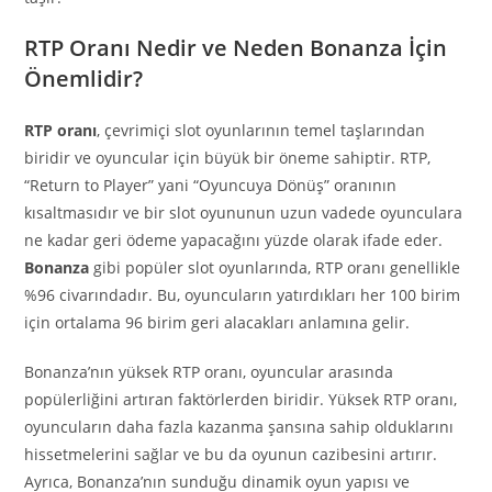
RTP Oranı Nedir ve Neden Bonanza İçin
Önemlidir?
RTP oranı
, çevrimiçi slot oyunlarının temel taşlarından
biridir ve oyuncular için büyük bir öneme sahiptir. RTP,
“Return to Player” yani “Oyuncuya Dönüş” oranının
kısaltmasıdır ve bir slot oyununun uzun vadede oyunculara
ne kadar geri ödeme yapacağını yüzde olarak ifade eder.
Bonanza
gibi popüler slot oyunlarında, RTP oranı genellikle
%96 civarındadır. Bu, oyuncuların yatırdıkları her 100 birim
için ortalama 96 birim geri alacakları anlamına gelir.
Bonanza’nın yüksek RTP oranı, oyuncular arasında
popülerliğini artıran faktörlerden biridir. Yüksek RTP oranı,
oyuncuların daha fazla kazanma şansına sahip olduklarını
hissetmelerini sağlar ve bu da oyunun cazibesini artırır.
Ayrıca, Bonanza’nın sunduğu dinamik oyun yapısı ve