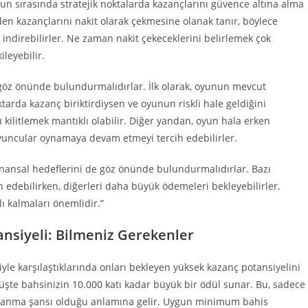
n sırasında stratejik noktalarda kazançlarını güvence altına alma
en kazançlarını nakit olarak çekmesine olanak tanır, böylece
za indirebilirler. Ne zaman nakit çekeceklerini belirlemek çok
leyebilir.
 göz önünde bulundurmalıdırlar. İlk olarak, oyunun mevcut
rda kazanç biriktirdiysen ve oyunun riskli hale geldiğini
ı kilitlemek mantıklı olabilir. Diğer yandan, oyun hala erken
yuncular oynamaya devam etmeyi tercih edebilirler.
finansal hedeflerini de göz önünde bulundurmalıdırlar. Bazı
 edebilirken, diğerleri daha büyük ödemeleri bekleyebilirler.
lı kalmaları önemlidir.”
nsiyeli: Bilmeniz Gerekenler
le karşılaştıklarında onları bekleyen yüksek kazanç potansiyelini
şte bahsinizin 10.000 katı kadar büyük bir ödül sunar. Bu, sadece
kazanma şansı olduğu anlamına gelir. Uygun minimum bahis