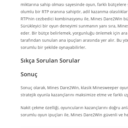
miktarına sahip olması sayesinde oyun, farklı bütçelere 
olumlu bir RTP oranına sahiptir, adil kazanma olasılıklar
RTP’nin cezbedici kombinasyonu ile, Mines Dare2Win büy
Sürükleyici bir oyun deneyimi sunmanın yanı sıra, Mine
eder. Bir bütçe belirlemek, yorgunluğu önlemek için a
tarafından sunulan ana ipuçları arasında yer alır. Bu y
sorumlu bir şekilde oynayabilirler.
Sıkça Sorulan Sorular
Sonuç
Sonuç olarak, Mines Dare2Win, klasik Minesweeper oyu
stratejik oyunla kazançlarını maksimize etme ve farklı ız
Nakit çekme özelliği, oyuncuların kazançlarını doğru anl
sorumlu oyun ipuçları ile, Mines Dare2Win güvenli ve he