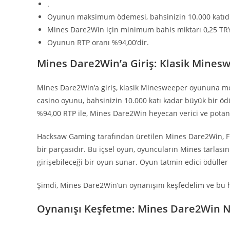
.
Oyunun maksimum ödemesi, bahsinizin 10.000 katıdı
Mines Dare2Win için minimum bahis miktarı 0,25 TRY
Oyunun RTP oranı %94,00’dir.
Mines Dare2Win’a Giriş: Klasik Mine
Mines Dare2Win’a giriş, klasik Minesweeper oyununa mod
casino oyunu, bahsinizin 10.000 katı kadar büyük bir 
%94,00 RTP ile, Mines Dare2Win heyecan verici ve potans
Hacksaw Gaming tarafından üretilen Mines Dare2Win, Fl
bir parçasıdır. Bu içsel oyun, oyuncuların Mines tarlas
girişebileceği bir oyun sunar. Oyun tatmin edici ödüller
Şimdi, Mines Dare2Win’un oynanışını keşfedelim ve bu 
Oynanışı Keşfetme: Mines Dare2Win N