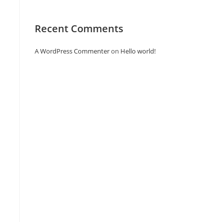
Recent Comments
A WordPress Commenter
on
Hello world!