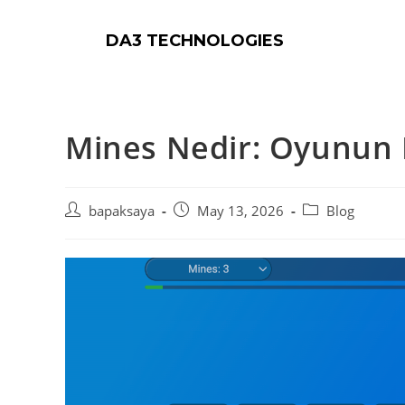
DA3 TECHNOLOGIES
Mines Nedir: Oyunun 
bapaksaya
May 13, 2026
Blog