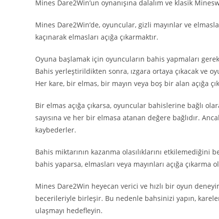
Mines Dare2Win’un oynanışına dalalım ve klasik Mines
Mines Dare2Win’de, oyuncular, gizli mayınlar ve elmaslar
kaçınarak elmasları açığa çıkarmaktır.
Oyuna başlamak için oyuncuların bahis yapmaları gerek
Bahis yerleştirildikten sonra, ızgara ortaya çıkacak ve oy
Her kare, bir elmas, bir mayın veya boş bir alan açığa çık
Bir elmas açığa çıkarsa, oyuncular bahislerine bağlı olar
sayısına ve her bir elmasa atanan değere bağlıdır. Ancak
kaybederler.
Bahis miktarının kazanma olasılıklarını etkilemediğini 
bahis yaparsa, elmasları veya mayınları açığa çıkarma olas
Mines Dare2Win heyecan verici ve hızlı bir oyun deneyi
becerileriyle birleşir. Bu nedenle bahsinizi yapın, kare
ulaşmayı hedefleyin.