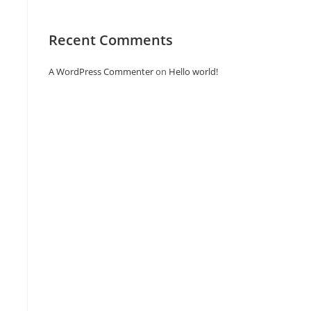
Recent Comments
A WordPress Commenter
on
Hello world!