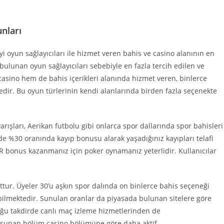
nları
i oyun sağlayıcıları ile hizmet veren bahis ve casino alanının en
bulunan oyun sağlayıcıları sebebiyle en fazla tercih edilen ve
asino hem de bahis içerikleri alanında hizmet veren, binlerce
tedir. Bu oyun türlerinin kendi alanlarında birden fazla seçenekte
yarışları, Aerikan futbolu gibi onlarca spor dallarında spor bahisleri
n de %30 oranında kayıp bonusu alarak yaşadığınız kayıpları telafi
EUR bonus kazanmanız için poker oynamanız yeterlidir. Kullanıcılar
uttur. Üyeler 30’u aşkın spor dalında on binlerce bahis seçeneği
ilmektedir. Sunulan oranlar da piyasada bulunan sitelere göre
uğu takdirde canlı maç izleme hizmetlerinden de
 sunan bölüm casino bölümüne göre daha aktif.