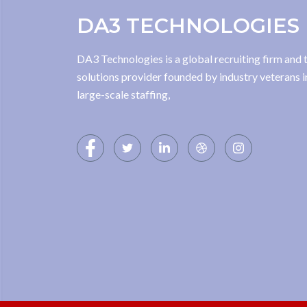
DA3 TECHNOLOGIES
DA3 Technologies is a global recruiting firm and 
solutions provider founded by industry veterans i
large-scale staffing,