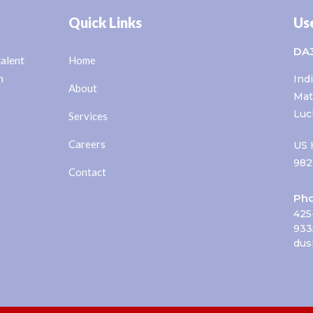
Quick Links
Use
DA3
talent
Home
n
Ind
About
Mat
Luc
Services
Careers
US 
982
Contact
Pho
425
933
dus