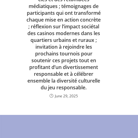
médiatiques ; témoignages de
participants qui ont transformé
chaque mise en action concrète
; réflexion sur l’impact sociétal
des casinos modernes dans les
quartiers urbains et ruraux ;
invitation à rejoindre les
prochains tournois pour
soutenir ces projets tout en
profitant d’un divertissement
responsable et à célébrer
ensemble la diversité culturelle
du jeu responsable.
June 29, 2025