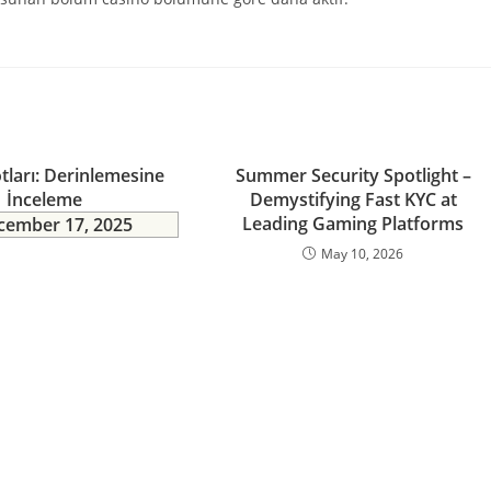
tları: Derinlemesine
Summer Security Spotlight –
İnceleme
Demystifying Fast KYC at
Leading Gaming Platforms
cember 17, 2025
May 10, 2026