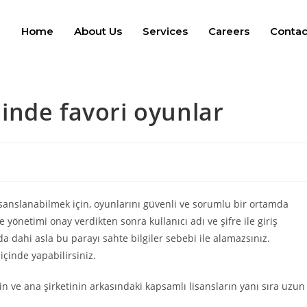
Home
About Us
Services
Careers
Contac
inde favori oyunlar
lisanslanabilmek için, oyunlarını güvenli ve sorumlu bir ortamda
 yönetimi onay verdikten sonra kullanıcı adı ve şifre ile giriş
 dahi asla bu parayı sahte bilgiler sebebi ile alamazsınız.
çinde yapabilirsiniz.
n ve ana şirketinin arkasındaki kapsamlı lisansların yanı sıra uzun