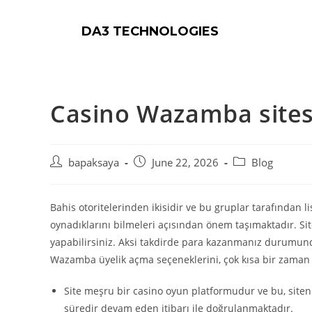
DA3 TECHNOLOGIES
Casino Wazamba sites
bapaksaya
June 22, 2026
Blog
Bahis otoritelerinden ikisidir ve bu gruplar tarafından 
oynadıklarını bilmeleri açısından önem taşımaktadır. Site
yapabilirsiniz. Aksi takdirde para kazanmanız durumunda
Wazamba üyelik açma seçeneklerini, çok kısa bir zaman i
Site meşru bir casino oyun platformudur ve bu, siteni
süredir devam eden itibarı ile doğrulanmaktadır.