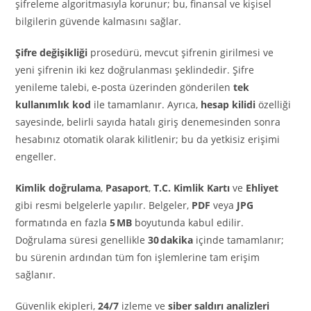
şifreleme algoritmasıyla korunur; bu, finansal ve kişisel
bilgilerin güvende kalmasını sağlar.
Şifre değişikliği
prosedürü, mevcut şifrenin girilmesi ve
yeni şifrenin iki kez doğrulanması şeklindedir. Şifre
yenileme talebi, e‑posta üzerinden gönderilen
tek
kullanımlık kod
ile tamamlanır. Ayrıca,
hesap kilidi
özelliği
sayesinde, belirli sayıda hatalı giriş denemesinden sonra
hesabınız otomatik olarak kilitlenir; bu da yetkisiz erişimi
engeller.
Kimlik doğrulama
,
Pasaport
,
T.C. Kimlik Kartı
ve
Ehliyet
gibi resmi belgelerle yapılır. Belgeler,
PDF
veya
JPG
formatında en fazla
5 MB
boyutunda kabul edilir.
Doğrulama süresi genellikle
30 dakika
içinde tamamlanır;
bu sürenin ardından tüm fon işlemlerine tam erişim
sağlanır.
Güvenlik ekipleri,
24/7
izleme ve
siber saldırı analizleri