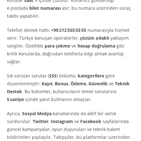
konular
saat 1
içinde çözülür. Kullanıcı, gönderdiği
e‑postada
bilet numarası
alır; bu numara üzerinden süreç
takibi yapabilir.
Telefon destek hattı,
+90 212 555 55 55
numarasıyla hizmet
verir. Türkçe konuşan operatörler,
çözüm odaklı
yaklaşım
sergiler. Özellikle
para çekme
ve
hesap doğrulama
gibi
kritik konularda, doğrudan telefonla bilgi almak avantaj
sağlar.
Sık sorulan sorular (
SSS
) bölümü,
kategorilere
göre
düzenlenmiştir:
Kayıt
,
Bonus
,
Ödeme
,
Güvenlik
ve
Teknik
Destek
. Bu bölümler, kullanıcıların temel sorularına
5 saniye
içinde yanıt bulmasını amaçlar.
Ayrıca,
Sosyal Medya
kanallarında da aktif bir varlık
sürdürülür.
Twitter
,
Instagram
ve
Facebook
sayfalarında
güncel kampanyalar, oyun duyuruları ve teknik bakım
bildirimleri paylaşılır. Takipçiler, bu platformlar üzerinden