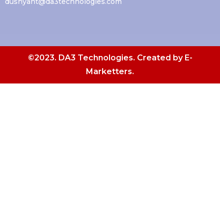
dushyant@da3technologies.com
©2023. DA3 Technologies.
Created by E-
Marketters.