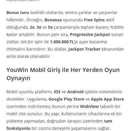
Bonus turu
özellikli slotlarda, ekstra çarklar ve çarpanlar
hâkimdir. Örneğin,
Bonanza
oyununda
Free Spins
aktif
olduğunda,
2x
,
3x
ve
5x
çarpanlarıyla toplam kazanç %300’e
kadar artabilir. Bunun yanı sıra,
Progressive Jackpot
sunan
slotlar, tek bir spin ile
1.000.000 TL
’yi aşan kazanma
ihtimalini barındırır. Bu slotlar,
Jackpot Tracker
ekranından
anlık olarak izlenebilir.
YouWin Mobil Giriş ile Her Yerden Oyun
Oynayın
Mobil uyumlu platform,
iOS
ve
Android
işletim sistemlerini
destekler. Uygulama,
Google Play Store
ve
Apple App Store
üzerinden indirilemez; bunun yerine
WebView
tabanlı bir
mobil site sunulur. Bu yapı, kullanıcıların cihazlarına ek bir
yükleme yapmadan, doğrudan tarayıcı üzerinden
tam
fonksiyonlu
bir casino deneyimi yaşamalarını sağlar.