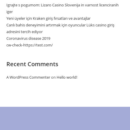
Igrajte s pogumom: Lizaro Casino Slovenija in varnost licenciranih
iger
Yeni üyeler için Kraken giriş fırsatları ve avantajlar
Canlı bahis deneyimini artırmak için oyuncular Lüks casino giriş
adresini tercih ediyor
Coronavirus disease 2019
cw-check-https://test.com/
Recent Comments
A WordPress Commenter
on
Hello world!