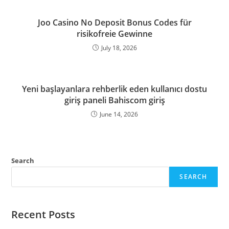
Joo Casino No Deposit Bonus Codes für
risikofreie Gewinne
July 18, 2026
Yeni başlayanlara rehberlik eden kullanıcı dostu
giriş paneli Bahiscom giriş
June 14, 2026
Search
SEARCH
Recent Posts