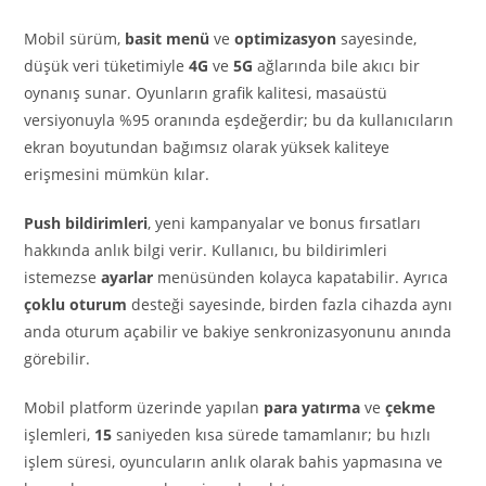
Mobil sürüm,
basit menü
ve
optimizasyon
sayesinde,
düşük veri tüketimiyle
4G
ve
5G
ağlarında bile akıcı bir
oynanış sunar. Oyunların grafik kalitesi, masaüstü
versiyonuyla %95 oranında eşdeğerdir; bu da kullanıcıların
ekran boyutundan bağımsız olarak yüksek kaliteye
erişmesini mümkün kılar.
Push bildirimleri
, yeni kampanyalar ve bonus fırsatları
hakkında anlık bilgi verir. Kullanıcı, bu bildirimleri
istemezse
ayarlar
menüsünden kolayca kapatabilir. Ayrıca
çoklu oturum
desteği sayesinde, birden fazla cihazda aynı
anda oturum açabilir ve bakiye senkronizasyonunu anında
görebilir.
Mobil platform üzerinde yapılan
para yatırma
ve
çekme
işlemleri,
15
saniyeden kısa sürede tamamlanır; bu hızlı
işlem süresi, oyuncuların anlık olarak bahis yapmasına ve