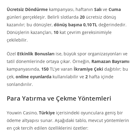
Ücretsiz Döndürme
kampanyası, haftanın
Salı
ve
Cuma
günleri gerçekleşir. Belirli slotlarda
20
ücretsiz dönüş
kazanılır; bu dönüşler,
dönüş başına 0,10 TL
değerindedir.
Dönüşlerin kazançları,
10
kat çevrim gereksinimiyle
çekilebilir.
Özel
Etkinlik Bonusları
ise, büyük spor organizasyonları ve
tatil dönemlerinde ortaya çıkar. Örneğin,
Ramazan Bayramı
kampanyasında,
150
TL’ye varan
İkramiye Çeki
dağıtılır; bu
çek,
online oyunlarda
kullanılabilir ve
2
hafta içinde
sonlandırılır.
Para Yatırma ve Çekme Yöntemleri
Youwin Casino,
Türkiye
içerisindeki oyunculara geniş bir
ödeme altyapısı sunar. Aşağıdaki tablo, mevcut yöntemlerin
en çok tercih edilen özelliklerini özetler: