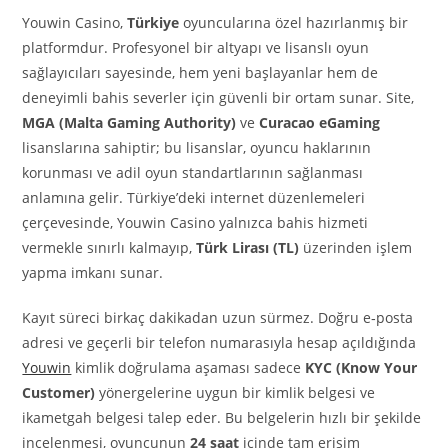
Youwin Casino,
Türkiye
oyuncularına özel hazırlanmış bir
platformdur. Profesyonel bir altyapı ve lisanslı oyun
sağlayıcıları sayesinde, hem yeni başlayanlar hem de
deneyimli bahis severler için güvenli bir ortam sunar. Site,
MGA (Malta Gaming Authority)
ve
Curacao eGaming
lisanslarına sahiptir; bu lisanslar, oyuncu haklarının
korunması ve adil oyun standartlarının sağlanması
anlamına gelir. Türkiye’deki internet düzenlemeleri
çerçevesinde, Youwin Casino yalnızca bahis hizmeti
vermekle sınırlı kalmayıp,
Türk Lirası (TL)
üzerinden işlem
yapma imkanı sunar.
Kayıt süreci birkaç dakikadan uzun sürmez. Doğru e‑posta
adresi ve geçerli bir telefon numarasıyla hesap açıldığında
Youwin
kimlik doğrulama aşaması sadece
KYC (Know Your
Customer)
yönergelerine uygun bir kimlik belgesi ve
ikametgah belgesi talep eder. Bu belgelerin hızlı bir şekilde
incelenmesi, oyuncunun
24 saat
içinde tam erişim