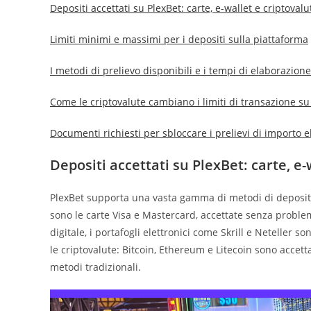
Depositi accettati su PlexBet: carte, e-wallet e criptovalu
Limiti minimi e massimi per i depositi sulla piattaforma
I metodi di prelievo disponibili e i tempi di elaborazione
Come le criptovalute cambiano i limiti di transazione su
Documenti richiesti per sbloccare i prelievi di importo e
Depositi accettati su PlexBet: carte, e-
PlexBet supporta una vasta gamma di metodi di deposito, p
sono le carte Visa e Mastercard, accettate senza problem
digitale, i portafogli elettronici come Skrill e Neteller
le criptovalute: Bitcoin, Ethereum e Litecoin sono accett
metodi tradizionali.