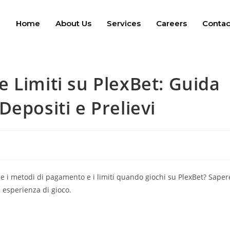
Home
About Us
Services
Careers
Contac
 Limiti su PlexBet: Guida
epositi e Prelievi
 i metodi di pagamento e i limiti quando giochi su PlexBet? Saper
a esperienza di gioco.