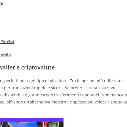
te
 PlexBet
levato
wallet e criptovalute
erfetti per ogni tipo di giocatore. Tra le opzioni più utilizzate ci
i per transazioni rapide e sicure. Se preferisci una soluzione
 sono disponibili e garantiscono trasferimenti istantanei. Non mancan
ate, offrendo un’alternativa moderna e spesso più veloce rispetto ai