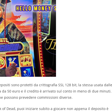
positi sono protetti da crittografia SSL 128 bit, la stessa usata dall
a 50 euro e il credito è arrivato sul conto in meno di due minuti.
une possono prevedere commissioni diverse.
ok of Dead, puoi iniziare subito a giocare non appena il deposito è