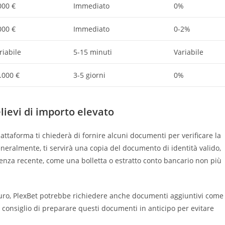
000 €
Immediato
0%
000 €
Immediato
0-2%
riabile
5-15 minuti
Variabile
.000 €
3-5 giorni
0%
lievi di importo elevato
attaforma ti chiederà di fornire alcuni documenti per verificare la
Generalmente, ti servirà una copia del documento di identità valido,
denza recente, come una bolletta o estratto conto bancario non più
 euro, PlexBet potrebbe richiedere anche documenti aggiuntivi come
 consiglio di preparare questi documenti in anticipo per evitare