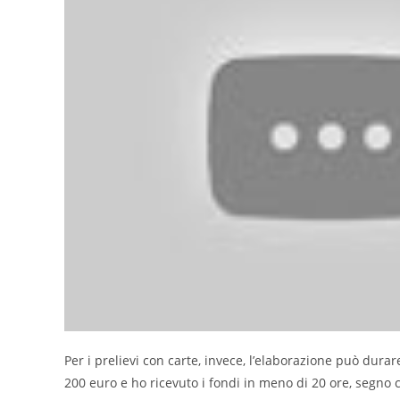
Per i prelievi con carte, invece, l’elaborazione può durar
200 euro e ho ricevuto i fondi in meno di 20 ore, segno