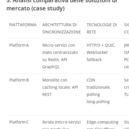
5. Analisi comparativa delle soluzioni di
mercato (case study)
PIATTAFORMA
ARCHITETTURA DI
TECNOLOGIE DI
SI
SINCRONIZZAZIONE
RETE
C
Platform A
Micro‑servizi con
HTTP/3 + QUIC,
JW
stato centralizzato
WebSocket
OA
su Redis; API
fallback
PC
GraphQL
ce
Platform B
Monolite con
CDN
Se
caching locale; API
tradizionale,
cr
REST
polling
TL
long‑polling
Platform C
Ibrida (micro‑servizi
Edge‑computing
St