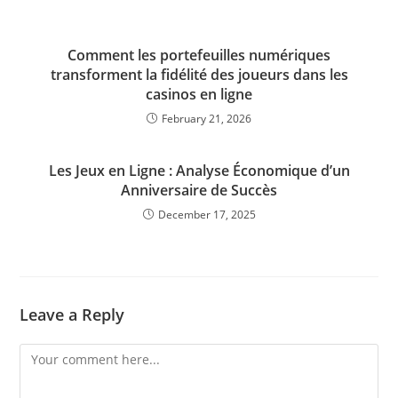
Comment les portefeuilles numériques
transforment la fidélité des joueurs dans les
casinos en ligne
February 21, 2026
Les Jeux en Ligne : Analyse Économique d’un
Anniversaire de Succès
December 17, 2025
Leave a Reply