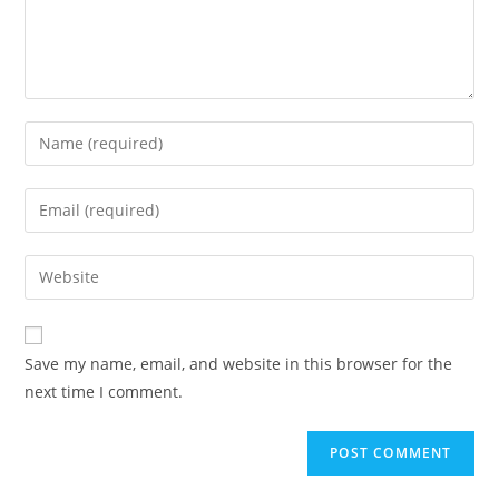
Save my name, email, and website in this browser for the
next time I comment.