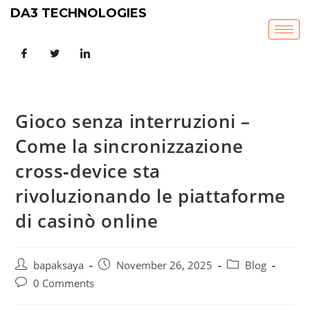
DA3 TECHNOLOGIES
Gioco senza interruzioni –
Come la sincronizzazione
cross‑device sta
rivoluzionando le piattaforme
di casinò online
bapaksaya
November 26, 2025
Blog
0 Comments