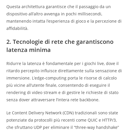
Questa architettura garantisce che il passaggio da un
dispositivo all’altro avvenga in pochi millisecondi,
mantenendo intatta l’esperienza di gioco e la percezione di
affidabilità.
2. Tecnologie di rete che garantiscono
latenza minima
Ridurre la latenza è fondamentale per i giochi live, dove il
ritardo percepito influisce direttamente sulla sensazione di
immersione. L’edge‑computing porta le risorse di calcolo
più vicine all’utente finale, consentendo di eseguire il
rendering di video stream e di gestire le richieste di stato
senza dover attraversare l’intera rete backbone.
Le Content Delivery Network (CDN) tradizionali sono state
potenziate da protocolli più recenti come QUIC e HTTP/3,
che sfruttano UDP per eliminare il “three‑way handshake”