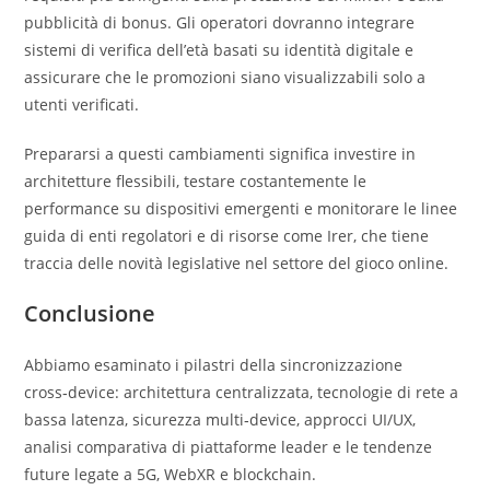
pubblicità di bonus. Gli operatori dovranno integrare
sistemi di verifica dell’età basati su identità digitale e
assicurare che le promozioni siano visualizzabili solo a
utenti verificati.
Prepararsi a questi cambiamenti significa investire in
architetture flessibili, testare costantemente le
performance su dispositivi emergenti e monitorare le linee
guida di enti regolatori e di risorse come Irer, che tiene
traccia delle novità legislative nel settore del gioco online.
Conclusione
Abbiamo esaminato i pilastri della sincronizzazione
cross‑device: architettura centralizzata, tecnologie di rete a
bassa latenza, sicurezza multi‑device, approcci UI/UX,
analisi comparativa di piattaforme leader e le tendenze
future legate a 5G, WebXR e blockchain.