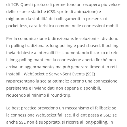
di TCP. Questi protocolli permettono un recupero più veloce
delle risorse statiche (CSS, sprite di animazione) e
migliorano la stabilità dei collegamenti in presenza di
packet loss, caratteristica comune nelle connessioni mobili.
Per la comunicazione bidirezionale, le soluzioni si dividono
in polling tradizionale, long‑polling e push‑based. Il polling
invia richieste a intervalli fissi, aumentando il carico di rete.
Il long‑polling mantiene la connessione aperta finché non
arriva un aggiornamento, ma può generare timeout in reti
instabili. WebSocket e Server‑Sent Events (SSE)
rappresentano la scelta ottimale: aprono una connessione
persistente e inviano dati non appena disponibili,
riducendo al minimo il round‑trip.
Le best practice prevedono un meccanismo di fallback: se
la connessione WebSocket fallisce, il client passa a SSE; se
anche SSE non è supportato, si ricorre al long‑polling. In