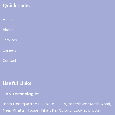
Quick Links
Home
About
Services
Careers
Contact
Useful Links
DA3 Technologies
India Headquarter: LIG-489/2, LDA, Yogeshwer Math Road,
Near Khattri House, Tikait Rai Colony, Lucknow Uttar