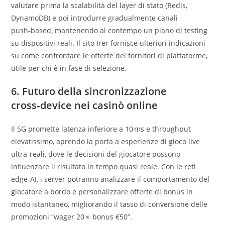
valutare prima la scalabilità del layer di stato (Redis,
DynamoDB) e poi introdurre gradualmente canali
push‑based, mantenendo al contempo un piano di testing
su dispositivi reali. Il sito Irer fornisce ulteriori indicazioni
su come confrontare le offerte dei fornitori di piattaforme,
utile per chi è in fase di selezione.
6. Futuro della sincronizzazione
cross‑device nei casinò online
Il 5G promette latenza inferiore a 10 ms e throughput
elevatissimo, aprendo la porta a esperienze di gioco live
ultra‑reali, dove le decisioni del giocatore possono
influenzare il risultato in tempo quasi reale. Con le reti
edge‑AI, i server potranno analizzare il comportamento del
giocatore a bordo e personalizzare offerte di bonus in
modo istantaneo, migliorando il tasso di conversione delle
promozioni “wager 20 × bonus €50”.