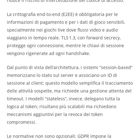
riduce il rischio di intercettazione del codice di accesso.
La crittografia end‑to‑end (E2EE) è obbligatoria per le
informazioni di pagamento e per i dati di gioco sensibili,
specialmente nei giochi live dove flussi video e audio
viaggiano in tempo reale. TLS 1.3, con forward secrecy,
protegge ogni connessione, mentre le chiavi di sessione
vengono rigenerate ad ogni handshake.
Dal punto di vista dell’architettura, i sistemi “session‑based”
memorizzano lo stato sul server e associano un ID di
sessione al client; questo modello semplifica il tracciamento
delle attività sospette, ma richiede una gestione attenta del
timeout. I modelli “stateless”, invece, delegano tutta la
logica al token; risultano più scalabili ma richiedono
meccanismi aggiuntivi per la revoca dei token
compromessi.
Le normative non sono opzionali: GDPR impone la