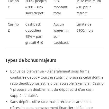
Casino
200% jusqu’à
35x
Mise minimum
Y
€300 + €25
montant
€10 pour
sans dépôt
total
retrait
Casino
Cashback
Aucun
Limite de
Z
quotidien
wagering
€100/mois
15% + pari
sur
gratuit €10
cashback
Types de bonus majeurs
Bonus de bienvenue – généralement sous forme
combinée dépôt + tours gratuits ; choisissez celui dont le
ratio dépôt/bonus est le plus favorable (exemple : Casino
Y propose un doublement du dépôt suivi d’un cash
supplémentaire).
Sans dépôt – offre rare mais précieuse car elle ne
nécessite aucun engagement financier ; idéal pour