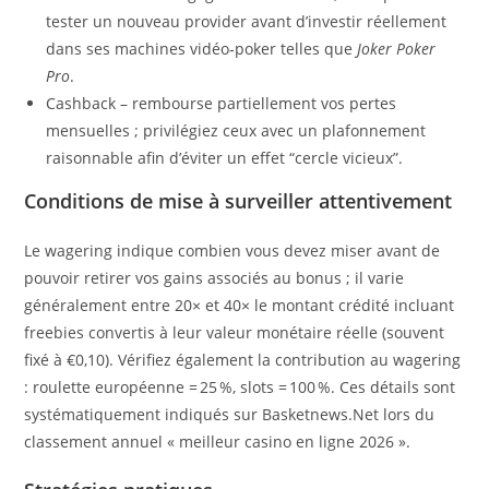
tester un nouveau provider avant d’investir réellement
dans ses machines vidéo‑poker telles que
Joker Poker
Pro
.
Cashback – rembourse partiellement vos pertes
mensuelles ; privilégiez ceux avec un plafonnement
raisonnable afin d’éviter un effet “cercle vicieux”.
Conditions de mise à surveiller attentivement
Le wagering indique combien vous devez miser avant de
pouvoir retirer vos gains associés au bonus ; il varie
généralement entre 20× et 40× le montant crédité incluant
freebies convertis à leur valeur monétaire réelle (souvent
fixé à €0,10). Vérifiez également la contribution au wagering
: roulette européenne = 25 %, slots = 100 %. Ces détails sont
systématiquement indiqués sur Basketnews.Net lors du
classement annuel « meilleur casino en ligne 2026 ».