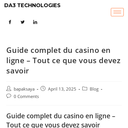
DA3 TECHNOLOGIES
Guide complet du casino en
ligne – Tout ce que vous devez
savoir
bapaksaya
April 13, 2025
Blog
0 Comments
Guide complet du casino en ligne –
Tout ce que vous devez savoir