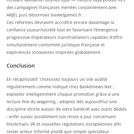
des campagnes françaises menées conjointement avec
ARJEL puis désormais basketgames.fr .
Ces réformes devraient accroître encore davantage la
confiance joueur/société tout en favorisant l’émergence
progressive d’opérateurs transfrontaliers capables d’offrir
simultanément conformité juridique française et
expériences innovantes inspirées globalement.
Conclusion
En récapitulatif : choisissez toujours un site audité
régulièrement comme indiqué chez Basketnews.Net ;
exploitez intelligemment chaque promotion grâce à une
lecture fine du wagering ; adoptez dès aujourd’hui une
discipline stricte autour de votre bankroll avec outils dédiés
; enfin suivez assidûment nos mises à jour concernant
blockchain, VR et nouvelles régulations européennes afin
rester acteur informé plutôt que simple spectateur.​