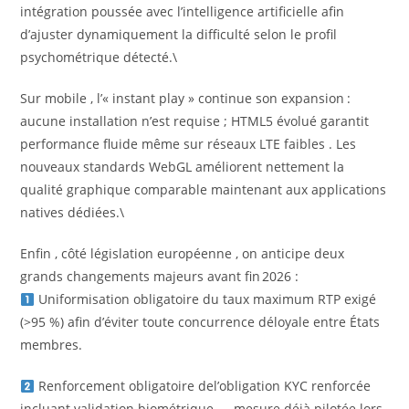
intégration poussée avec l’intelligence artificielle afin
d’ajuster dynamiquement la difficulté selon le profil
psychométrique détecté.\
Sur mobile , l’« instant play » continue son expansion :
aucune installation n’est requise ; HTML5 évolué garantit
performance fluide même sur réseaux LTE faibles . Les
nouveaux standards WebGL améliorent nettement la
qualité graphique comparable maintenant aux applications
natives dédiées.\
Enfin , côté législation européenne , on anticipe deux
grands changements majeurs avant fin 2026 :
Uniformisation obligatoire du taux maximum RTP exigé
(>95 %) afin d’éviter toute concurrence déloyale entre États
membres.
Renforcement obligatoire del’obligation KYC renforcée
incluant validation biométrique — mesure déjà pilotée lors