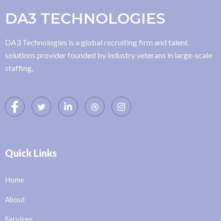
DA3 TECHNOLOGIES
DA3 Technologies is a global recruiting firm and talent
solutions provider founded by industry veterans in large-scale
staffing,
Quick Links
Home
About
Services