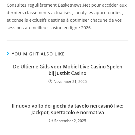
Consultez régulièrement Basketnews.Net pour accéder aux
derniers classements actualisés、analyses approfondies、
et conseils exclusifs destinés à optimiser chacune de vos
sessions au meilleur casino en ligne 2026.​
YOU MIGHT ALSO LIKE
De Ultieme Gids voor Mobiel Live Casino Spelen
bij Justbit Casino
November 21, 2025
Il nuovo volto dei giochi da tavolo nei casinò live:
Jackpot, spettacolo e normativa
September 2, 2025