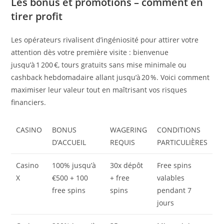
Les bonus et promotions – comment en
tirer profit
Les opérateurs rivalisent d’ingéniosité pour attirer votre
attention dès votre première visite : bienvenue
jusqu’à 1 200 €, tours gratuits sans mise minimale ou
cashback hebdomadaire allant jusqu’à 20 %. Voici comment
maximiser leur valeur tout en maîtrisant vos risques
financiers.
CASINO
BONUS
WAGERING
CONDITIONS
D’ACCUEIL
REQUIS
PARTICULIÈRES
Casino
100% jusqu’à
30x dépôt
Free spins
X
€500 + 100
+ free
valables
free spins
spins
pendant 7
jours