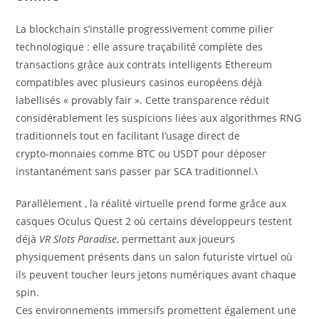
La blockchain s’installe progressivement comme pilier
technologique : elle assure traçabilité complète des
transactions grâce aux contrats intelligents Ethereum
compatibles avec plusieurs casinos européens déjà
labellisés « provably fair ». Cette transparence réduit
considérablement les suspicions liées aux algorithmes RNG
traditionnels tout en facilitant l’usage direct de
crypto‑monnaies comme BTC ou USDT pour déposer
instantanément sans passer par SCA traditionnel.\
Parallèlement , la réalité virtuelle prend forme grâce aux
casques Oculus Quest 2 où certains développeurs testent
déjà
VR Slots Paradise
, permettant aux joueurs
physiquement présents dans un salon futuriste virtuel où
ils peuvent toucher leurs jetons numériques avant chaque
spin.
Ces environnements immersifs promettent également une