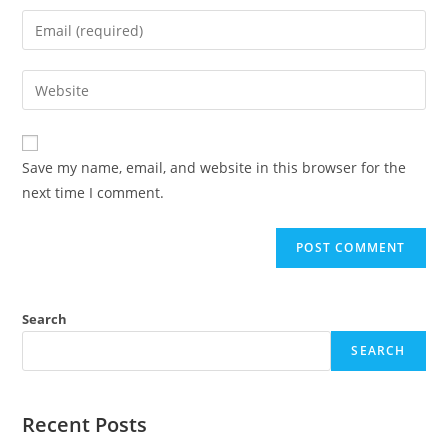
Save my name, email, and website in this browser for the
next time I comment.
Search
SEARCH
Recent Posts