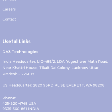
Careers
Contact
Useful Links
DA3 Technologies
India Headquarter: LIG-489/2, LDA, Yogeshwer Math Road,
Near Khattri House, Tikait Rai Colony, Lucknow Uttar
Pradesh – 226017
US Headquarter: 2820 93RD PL SE EVERETT, WA 98208
Phone:
425-320-4748 USA
9335-560-861 INDIA