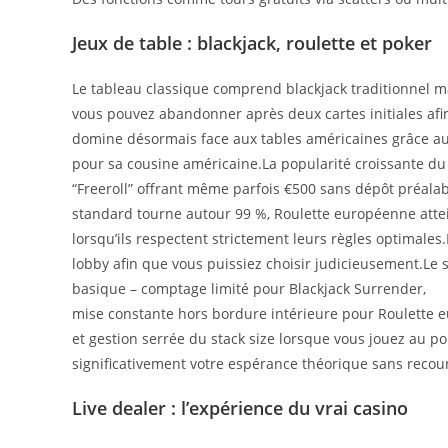
Jeux de table : blackjack, roulette et poker
Le tableau classique comprend blackjack traditionnel ma
vous pouvez abandonner après deux cartes initiales af
domine désormais face aux tables américaines grâce au 
pour sa cousine américaine.La popularité croissante du
“Freeroll” offrant même parfois €500 sans dépôt préal
standard tourne autour 99 %, Roulette européenne attein
lorsqu’ils respectent strictement leurs règles optimale
lobby afin que vous puissiez choisir judicieusement.Le s
basique – comptage limité pour Blackjack Surrender,
mise constante hors bordure intérieure pour Roulette 
et gestion serrée du stack size lorsque vous jouez au po
significativement votre espérance théorique sans recour
Live dealer : l’expérience du vrai casino