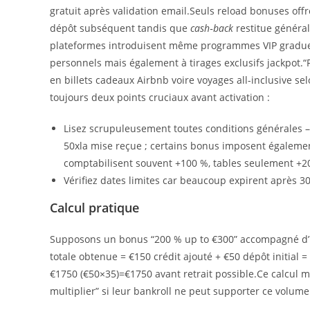
gratuit après validation email.Seuls reload bonuses of
dépôt subséquent tandis que
cash‑back
restitue généra
plateformes introduisent même programmes VIP gradue
personnels mais également à tirages exclusifs jackpot.
en billets cadeaux Airbnb voire voyages all-inclusive se
toujours deux points cruciaux avant activation :
Lisez scrupuleusement toutes conditions générales 
50xla mise reçue ; certains bonus imposent également 
comptabilisent souvent +100 %, tables seulement +2
Vérifiez dates limites car beaucoup expirent après 30
Calcul pratique
Supposons un bonus “200 % up to €300” accompagné d’un
totale obtenue = €150 crédit ajouté + €50 dépôt initial 
€1750 (€50×35)=€1750 avant retrait possible.Ce calcul m
multiplier” si leur bankroll ne peut supporter ce volume 