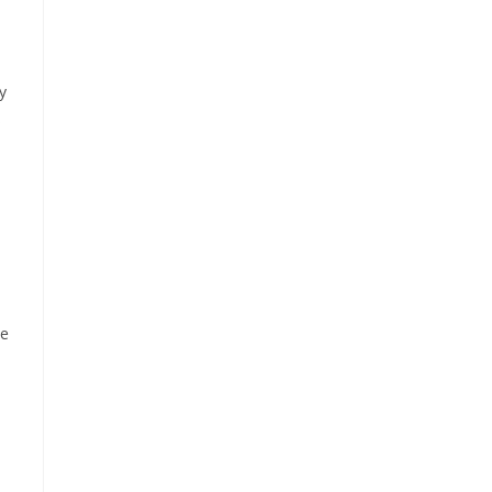
y
s
i
ue