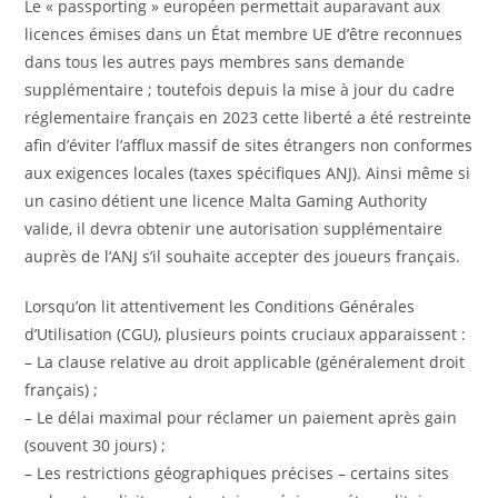
Le « passporting » européen permettait auparavant aux
licences émises dans un État membre UE d’être reconnues
dans tous les autres pays membres sans demande
supplémentaire ; toutefois depuis la mise à jour du cadre
réglementaire français en 2023 cette liberté a été restreinte
afin d’éviter l’afflux massif de sites étrangers non conformes
aux exigences locales (taxes spécifiques ANJ). Ainsi même si
un casino détient une licence Malta Gaming Authority
valide, il devra obtenir une autorisation supplémentaire
auprès de l’ANJ s’il souhaite accepter des joueurs français.
Lorsqu’on lit attentivement les Conditions Générales
d’Utilisation (CGU), plusieurs points cruciaux apparaissent :
– La clause relative au droit applicable (généralement droit
français) ;
– Le délai maximal pour réclamer un paiement après gain
(souvent 30 jours) ;
– Les restrictions géographiques précises – certains sites