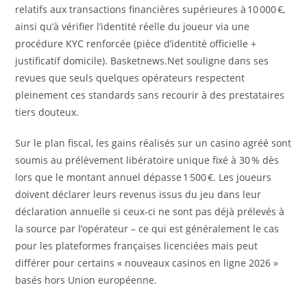
relatifs aux transactions financières supérieures à 10 000 €,
ainsi qu’à vérifier l’identité réelle du joueur via une
procédure KYC renforcée (pièce d’identité officielle +
justificatif domicile). Basketnews.Net souligne dans ses
revues que seuls quelques opérateurs respectent
pleinement ces standards sans recourir à des prestataires
tiers douteux.
Sur le plan fiscal, les gains réalisés sur un casino agréé sont
soumis au prélèvement libératoire unique fixé à 30 % dès
lors que le montant annuel dépasse 1 500 €. Les joueurs
doivent déclarer leurs revenus issus du jeu dans leur
déclaration annuelle si ceux‑ci ne sont pas déjà prélevés à
la source par l’opérateur – ce qui est généralement le cas
pour les plateformes françaises licenciées mais peut
différer pour certains « nouveaux casinos en ligne 2026 »
basés hors Union européenne.