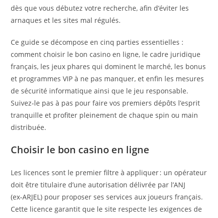
dès que vous débutez votre recherche, afin d’éviter les
arnaques et les sites mal régulés.
Ce guide se décompose en cinq parties essentielles :
comment choisir le bon casino en ligne, le cadre juridique
français, les jeux phares qui dominent le marché, les bonus
et programmes VIP à ne pas manquer, et enfin les mesures
de sécurité informatique ainsi que le jeu responsable.
Suivez‑le pas à pas pour faire vos premiers dépôts l’esprit
tranquille et profiter pleinement de chaque spin ou main
distribuée.
Choisir le bon casino en ligne
Les licences sont le premier filtre à appliquer : un opérateur
doit être titulaire d’une autorisation délivrée par l’ANJ
(ex‑ARJEL) pour proposer ses services aux joueurs français.
Cette licence garantit que le site respecte les exigences de