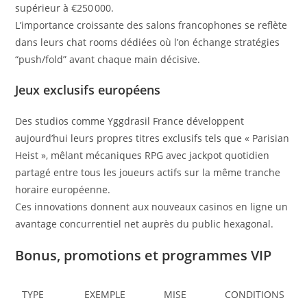
supérieur à €250 000.
L’importance croissante des salons francophones se reflète
dans leurs chat rooms dédiées où l’on échange stratégies
“push/fold” avant chaque main décisive.
Jeux exclusifs européens
Des studios comme Yggdrasil France développent
aujourd’hui leurs propres titres exclusifs tels que « Parisian
Heist », mêlant mécaniques RPG avec jackpot quotidien
partagé entre tous les joueurs actifs sur la même tranche
horaire européenne.
Ces innovations donnent aux nouveaux casinos en ligne un
avantage concurrentiel net auprès du public hexagonal.
Bonus, promotions et programmes VIP
TYPE
EXEMPLE
MISE
CONDITIONS