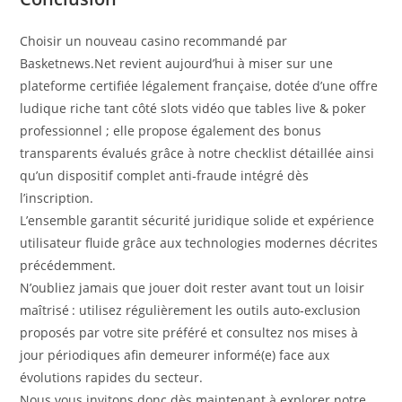
Choisir un nouveau casino recommandé par
Basketnews.Net revient aujourd’hui à miser sur une
plateforme certifiée légalement française, dotée d’une offre
ludique riche tant côté slots vidéo que tables live & poker
professionnel ; elle propose également des bonus
transparents évalués grâce à notre checklist détaillée ainsi
qu’un dispositif complet anti‑fraude intégré dès
l’inscription.
L’ensemble garantit sécurité juridique solide et expérience
utilisateur fluide grâce aux technologies modernes décrites
précédemment.
N’oubliez jamais que jouer doit rester avant tout un loisir
maîtrisé : utilisez régulièrement les outils auto‑exclusion
proposés par votre site préféré et consultez nos mises à
jour périodiques afin demeurer informé(e) face aux
évolutions rapides du secteur.
Nous vous invitons donc dès maintenant à explorer notre