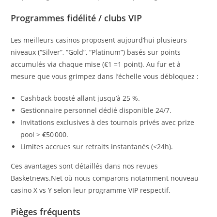
Programmes fidélité / clubs VIP
Les meilleurs casinos proposent aujourd’hui plusieurs
niveaux (“Silver”, “Gold”, “Platinum”) basés sur points
accumulés via chaque mise (€1 =1 point). Au fur et à
mesure que vous grimpez dans l’échelle vous débloquez :
Cashback boosté allant jusqu’à 25 %.
Gestionnaire personnel dédié disponible 24/7.
Invitations exclusives à des tournois privés avec prize
pool > €50 000.
Limites accrues sur retraits instantanés (<24h).
Ces avantages sont détaillés dans nos revues
Basketnews.Net où nous comparons notamment nouveau
casino X vs Y selon leur programme VIP respectif.
Pièges fréquents