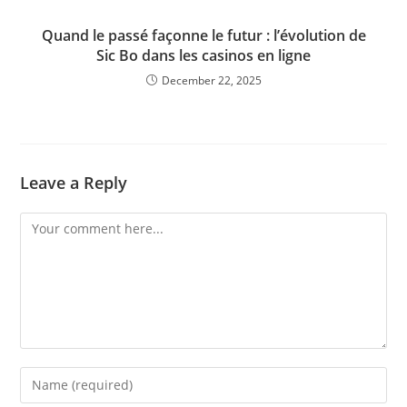
Quand le passé façonne le futur : l’évolution de
Sic Bo dans les casinos en ligne
December 22, 2025
Leave a Reply