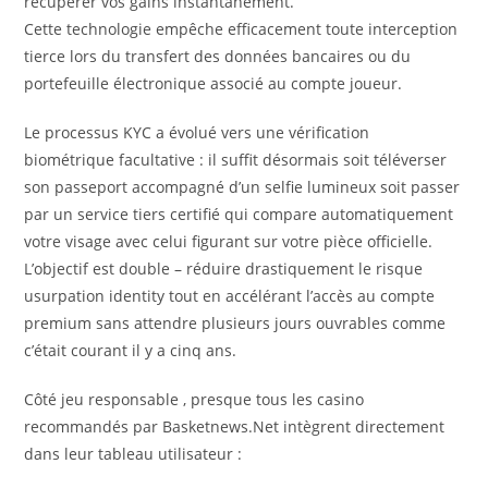
récupérer vos gains instantanément.
Cette technologie empêche efficacement toute interception
tierce lors du transfert des données bancaires ou du
portefeuille électronique associé au compte joueur.
Le processus KYC a évolué vers une vérification
biométrique facultative : il suffit désormais soit téléverser
son passeport accompagné d’un selfie lumineux soit passer
par un service tiers certifié qui compare automatiquement
votre visage avec celui figurant sur votre pièce officielle.
L’objectif est double – réduire drastiquement le risque
usurpation identity tout en accélérant l’accès au compte
premium sans attendre plusieurs jours ouvrables comme
c’était courant il y a cinq ans.
Côté jeu responsable , presque tous les casino
recommandés par Basketnews.Net intègrent directement
dans leur tableau utilisateur :