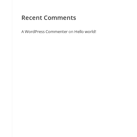
Recent Comments
A WordPress Commenter
on
Hello world!