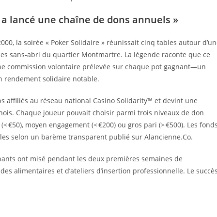
ui a lancé une chaîne de dons annuels »
0, la soirée « Poker Solidaire » réunissait cinq tables autour d’u
les sans‑abri du quartier Montmartre. La légende raconte que ce
une commission volontaire prélevée sur chaque pot gagnant—un
n rendement solidaire notable.
bs affiliés au réseau national Casino Solidarity™ et devint une
ois. Chaque joueur pouvait choisir parmi trois niveaux de don
n (< €50), moyen engagement (< €200) ou gros pari (> €500). Les fond
ocales selon un barème transparent publié sur Alancienne.Co.
cipants ont misé pendant les deux premières semaines de
des alimentaires et d’ateliers d’insertion professionnelle. Le succè