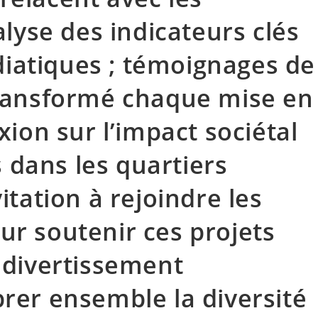
alyse des indicateurs clés
iatiques ; témoignages de
transformé chaque mise en
xion sur l’impact sociétal
dans les quartiers
itation à rejoindre les
ur soutenir ces projets
n divertissement
brer ensemble la diversité