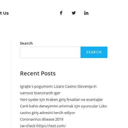
t Us
é
Search
SEARCH
Recent Posts
Igrajte s pogumom: Lizaro Casino Slovenija in
varnost licenciranih iger
,
Yeni üyeler için Kraken giriş fırsatları ve avantajlar
Canlı bahis deneyimini artırmak için oyuncular Lüks
casino giriş adresini tercih ediyor
Coronavirus disease 2019
cw-check-https://test.com/