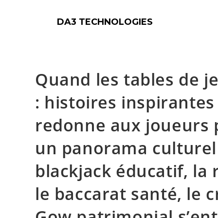
DA3 TECHNOLOGIES
Quand les tables de je
: histoires inspirante
redonne aux joueurs 
un panorama culturel o
blackjack éducatif, l
le baccarat santé, le c
Gow patrimonial s’ent