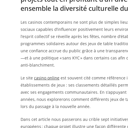
ensemble la diversité culturelle d
Les casinos contemporains ne sont plus de simples lieu
sociaux capables d’influencer positivement leurs environ
l’esprit collectif se réveille après les fêtes, nombre d’é
programmes solidaires autour des jeux de table traditi
une confiance accrue du public grâce à une transparen
—et à une politique « sans KYC » dans certains cas afin 
anti‑blanchiment.
Le site
casino online
est souvent cité comme référence in
établissements de jeux : ses classements détaillés per
avec ses engagements communautaires. En s’appuyant s
années, nous explorerons comment différents jeux de ta
lors du passage à la nouvelle année.
Dans cet article nous passerons au crible sept initiativ
européens : chaque projet illustre une façon différente d