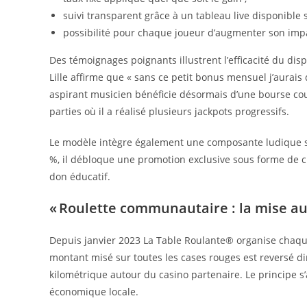
suivi transparent grâce à un tableau live disponible s
possibilité pour chaque joueur d’augmenter son imp
Des témoignages poignants illustrent l’efficacité du disp
Lille affirme que « sans ce petit bonus mensuel j’aura
aspirant musicien bénéficie désormais d’une bourse co
parties où il a réalisé plusieurs jackpots progressifs.
Le modèle intègre également une composante ludique su
%, il débloque une promotion exclusive sous forme de c
don éducatif.
« Roulette communautaire : la mise au 
Depuis janvier 2023 La Table Roulante® organise chaq
montant misé sur toutes les cases rouges est reversé
kilométrique autour du casino partenaire. Le principe s
économique locale.