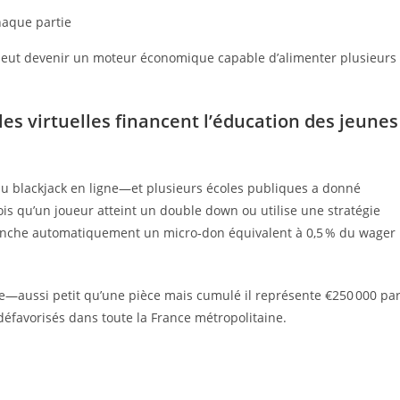
haque partie
eut devenir un moteur économique capable d’alimenter plusieurs
les virtuelles financent l’éducation des jeunes
u blackjack en ligne—et plusieurs écoles publiques a donné
s qu’un joueur atteint un double down ou utilise une stratégie
déclenche automatiquement un micro‑don équivalent à 0,5 % du wager
—aussi petit qu’une pièce mais cumulé il représente €250 000 pa
défavorisés dans toute la France métropolitaine.