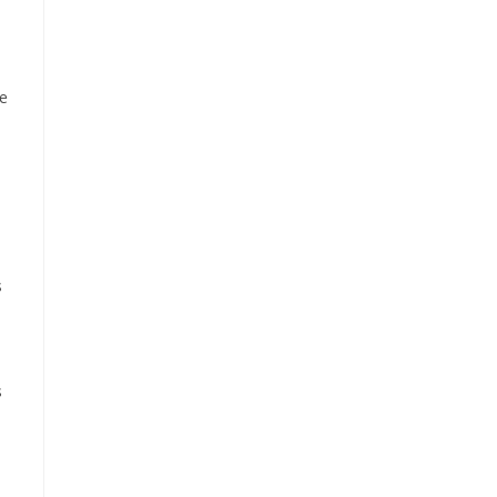
ne
s
s