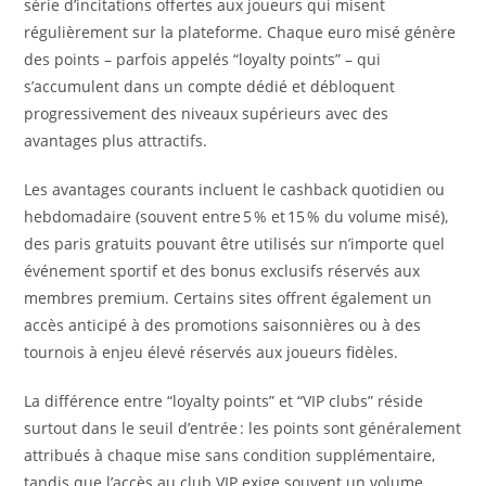
série d’incitations offertes aux joueurs qui misent
régulièrement sur la plateforme. Chaque euro misé génère
des points – parfois appelés “loyalty points” – qui
s’accumulent dans un compte dédié et débloquent
progressivement des niveaux supérieurs avec des
avantages plus attractifs.
Les avantages courants incluent le cashback quotidien ou
hebdomadaire (souvent entre 5 % et 15 % du volume misé),
des paris gratuits pouvant être utilisés sur n’importe quel
événement sportif et des bonus exclusifs réservés aux
membres premium. Certains sites offrent également un
accès anticipé à des promotions saisonnières ou à des
tournois à enjeu élevé réservés aux joueurs fidèles.
La différence entre “loyalty points” et “VIP clubs” réside
surtout dans le seuil d’entrée : les points sont généralement
attribués à chaque mise sans condition supplémentaire,
tandis que l’accès au club VIP exige souvent un volume