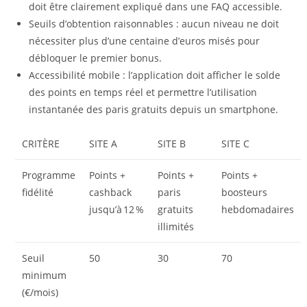
doit être clairement expliqué dans une FAQ accessible.
Seuils d’obtention raisonnables : aucun niveau ne doit
nécessiter plus d’une centaine d’euros misés pour
débloquer le premier bonus.
Accessibilité mobile : l’application doit afficher le solde
des points en temps réel et permettre l’utilisation
instantanée des paris gratuits depuis un smartphone.
CRITÈRE
SITE A
SITE B
SITE C
Programme
Points +
Points +
Points +
fidélité
cashback
paris
boosteurs
jusqu’à 12 %
gratuits
hebdomadaires
illimités
Seuil
50
30
70
minimum
(€/mois)