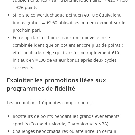
= €26 points.
Si le site convertit chaque point en €0,10 d’équivalent
bonus gratuit → €2,60 utilisables immédiatement sur le
prochain pari.
En réinjectant ce bonus dans une nouvelle mise
combinée identique on obtient encore plus de points :
effet boule‑de‑neige qui transforme rapidement €10
initiaux en ≈ €30 de valeur bonus après deux cycles
successifs.
Exploiter les promotions liées aux
programmes de fidélité
Les promotions fréquentes comprennent :
Boosteurs de points pendant les grands événements
sportifs (Coupe du Monde, Championnats NBA).
Challenges hebdomadaires où atteindre un certain