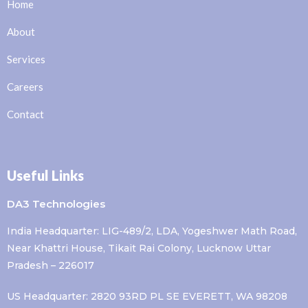
Home
About
Services
Careers
Contact
Useful Links
DA3 Technologies
India Headquarter: LIG-489/2, LDA, Yogeshwer Math Road,
Near Khattri House, Tikait Rai Colony, Lucknow Uttar
Pradesh – 226017
US Headquarter: 2820 93RD PL SE EVERETT, WA 98208