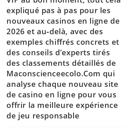
expliqué pas à pas pour les
nouveaux casinos en ligne de
2026 et au‑delà, avec des
exemples chiffrés concrets et
des conseils d’experts tirés
des classements détaillés de
Maconscienceecolo.Com qui
analyse chaque nouveau site
de casino en ligne pour vous
offrir la meilleure expérience
de jeu responsable