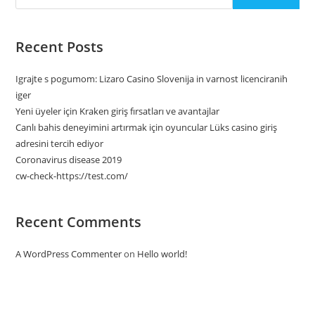
Recent Posts
Igrajte s pogumom: Lizaro Casino Slovenija in varnost licenciranih
iger
Yeni üyeler için Kraken giriş fırsatları ve avantajlar
Canlı bahis deneyimini artırmak için oyuncular Lüks casino giriş
adresini tercih ediyor
Coronavirus disease 2019
cw-check-https://test.com/
Recent Comments
A WordPress Commenter
on
Hello world!