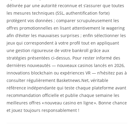
délivrée par une autorité reconnue et s’assurer que toutes
les mesures techniques (SSL, authentification forte)
protègent vos données ; comparer scrupuleusement les
offres promotionnelles en lisant attentivement le wagering
afin d’éviter les mauvaises surprises ; enfin sélectionner les
jeux qui correspondent à votre profil tout en appliquant
une gestion rigoureuse de votre bankroll grâce aux
stratégies présentées ci‑dessus. Pour rester informé des
dernières nouveautés — nouveaux casinos lancés en 2026,
innovations blockchain ou expériences VR — n’hésitez pas à
consulter régulièrement Basketnews.Net, véritable
référence indépendante qui teste chaque plateforme avant
recommandation officielle et publie chaque semaine les
meilleures offres « nouveau casino en ligne ». Bonne chance
et jouez toujours responsablement !