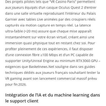
Des projets pilotes tels que “VR Casino Paris” permettent
aux joueurs équipés d’un casque Oculus Quest 2 d’entrer
dans une salle virtuelle reproduisant l’intérieur du Palais
Garnier avec tables Live animées par des croupiers réels
capturés via motion capture en temps réel. La latence
ultra‑faible (<20 ms) assure que chaque mise apparaît
instantanément sur votre écran virtuel, créant ainsi une
immersion quasi physique tout en restant chez soi. Pour
profiter pleinement de ces expériences, il faut disposer
d’une connexion fibre ≥100 Mbps et d’un PC capable de
supporter Unity/Unreal Engine au minimum RTX 3060 GPU –
exigences que Basketnews.Net souligne dans ses guides
techniques dédiés aux joueurs français souhaitant tester la
VR gaming avant son lancement commercial massif prévu
pour fin 2026.
Intégration de l’IA et du machine learning dans
le support client