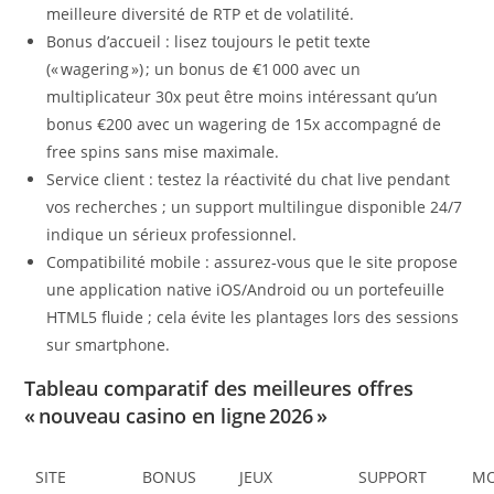
meilleure diversité de RTP et de volatilité.
Bonus d’accueil : lisez toujours le petit texte
(« wagering ») ; un bonus de €1 000 avec un
multiplicateur 30x peut être moins intéressant qu’un
bonus €200 avec un wagering de 15x accompagné de
free spins sans mise maximale.
Service client : testez la réactivité du chat live pendant
vos recherches ; un support multilingue disponible 24/7
indique un sérieux professionnel.
Compatibilité mobile : assurez‑vous que le site propose
une application native iOS/Android ou un portefeuille
HTML5 fluide ; cela évite les plantages lors des sessions
sur smartphone.
Tableau comparatif des meilleures offres
« nouveau casino en ligne 2026 »
SITE
BONUS
JEUX
SUPPORT
MO