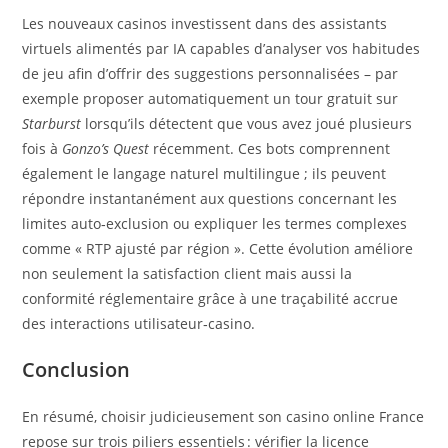
Les nouveaux casinos investissent dans des assistants
virtuels alimentés par IA capables d’analyser vos habitudes
de jeu afin d’offrir des suggestions personnalisées – par
exemple proposer automatiquement un tour gratuit sur
Starburst
lorsqu’ils détectent que vous avez joué plusieurs
fois à
Gonzo’s Quest
récemment. Ces bots comprennent
également le langage naturel multilingue ; ils peuvent
répondre instantanément aux questions concernant les
limites auto‑exclusion ou expliquer les termes complexes
comme « RTP ajusté par région ». Cette évolution améliore
non seulement la satisfaction client mais aussi la
conformité réglementaire grâce à une traçabilité accrue
des interactions utilisateur‑casino.
Conclusion
En résumé, choisir judicieusement son casino online France
repose sur trois piliers essentiels : vérifier la licence