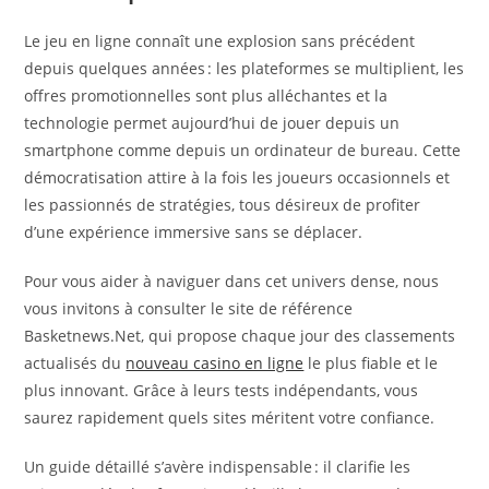
Le jeu en ligne connaît une explosion sans précédent
depuis quelques années : les plateformes se multiplient, les
offres promotionnelles sont plus alléchantes et la
technologie permet aujourd’hui de jouer depuis un
smartphone comme depuis un ordinateur de bureau. Cette
démocratisation attire à la fois les joueurs occasionnels et
les passionnés de stratégies, tous désireux de profiter
d’une expérience immersive sans se déplacer.
Pour vous aider à naviguer dans cet univers dense, nous
vous invitons à consulter le site de référence
Basketnews.Net, qui propose chaque jour des classements
actualisés du
nouveau casino en ligne
le plus fiable et le
plus innovant. Grâce à leurs tests indépendants, vous
saurez rapidement quels sites méritent votre confiance.
Un guide détaillé s’avère indispensable : il clarifie les