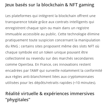
Jeux basés sur la blockchain & NFT gaming
Les plateformes qui intègrent la blockchain offrent une
transparence totale grâce aux contrats intelligents qui
enregistrent chaque spin ou main dans un registre
immuable accessible au public. Cette technologie élimine
pratiquement toute suspicion concernant la manipulation
du RNG ; certains sites proposent même des slots NFT où
chaque symbole est un token unique pouvant être
collectionné ou revendu sur des marchés secondaires
comme OpenSea. En France, ces innovations restent
encadrées par l’AMF qui surveille notamment la conformité
aux règles anti‑blanchiment liées aux cryptomonnaies
utilisées pour les dépôts/retraits rapides (<10 minutes).
Réalité virtuelle & expériences immersives
“phygitales”