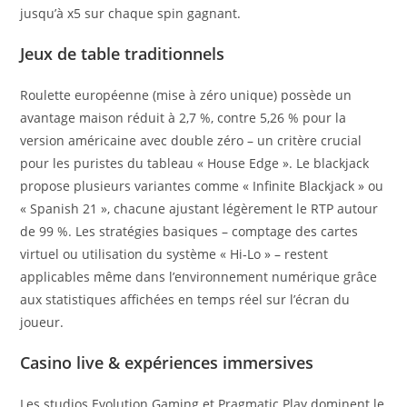
jusqu’à x5 sur chaque spin gagnant.
Jeux de table traditionnels
Roulette européenne (mise à zéro unique) possède un
avantage maison réduit à 2,7 %, contre 5,26 % pour la
version américaine avec double zéro – un critère crucial
pour les puristes du tableau « House Edge ». Le blackjack
propose plusieurs variantes comme « Infinite Blackjack » ou
« Spanish 21 », chacune ajustant légèrement le RTP autour
de 99 %. Les stratégies basiques – comptage des cartes
virtuel ou utilisation du système « Hi‑Lo » – restent
applicables même dans l’environnement numérique grâce
aux statistiques affichées en temps réel sur l’écran du
joueur.
Casino live & expériences immersives
Les studios Evolution Gaming et Pragmatic Play dominent le