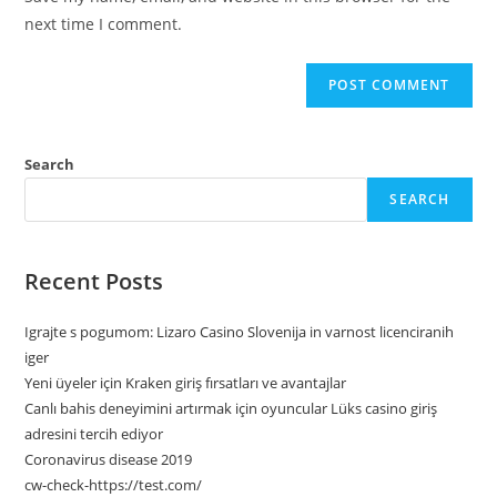
next time I comment.
Search
SEARCH
Recent Posts
Igrajte s pogumom: Lizaro Casino Slovenija in varnost licenciranih
iger
Yeni üyeler için Kraken giriş fırsatları ve avantajlar
Canlı bahis deneyimini artırmak için oyuncular Lüks casino giriş
adresini tercih ediyor
Coronavirus disease 2019
cw-check-https://test.com/