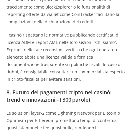
tracciamento come BlockExplorer o le funzionalità di
reporting offerte da wallet come CoinTracker facilitano la
compilazione della dichiarazione dei redditi.
I casinò rispettano le normative pubblicando certificati di
licenza ADM e report AML nelle loro sezioni “Chi siamo”.
Ecprnet, nelle sue recensioni, verifica che ogni operatore
elencato abbia una licenza valida e fornisca
documentazione trasparente su politiche fiscali. In caso di
dubbi, è consigliabile consultare un commercialista esperto
in cripto‑fiscalità per evitare sanzioni.
8. Futuro dei pagamenti cripto nei casinò:
trend e innovazioni – ( 300 parole)
Le soluzioni layer‑2 come Lightning Network per Bitcoin o
Optimism per Ethereum promettono tempi di conferma
quasi istantanei e fee quasi nulle, rendendo i