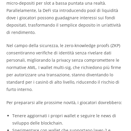
micro‑depositi per slot a bassa puntata una realtà.
Parallelamente, la DeFi sta introducendo pool di liquidità
dove i giocatori possono guadagnare interessi sui fondi
depositati, trasformando il semplice deposito in un’attività
di rendimento.
Nel campo della sicurezza, le zero‑knowledge proofs (ZKP)
consentiranno verifiche di identità senza rivelare dati
personali, migliorando la privacy senza compromettere le
normative AML. I wallet multi‑sig, che richiedono più firme
per autorizzare una transazione, stanno diventando lo
standard per i casinò di alto livello, riducendo il rischio di
furto interno.
Per prepararsi alle prossime novità, i giocatori dovrebbero:
Tenere aggiornati i propri wallet e seguire le news di
sviluppo delle blockchain.
Sperimentare con wallet che supportano layer‑2 e