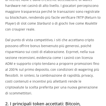
hardware nei casinò di alto livello. I giocatori percepiscono
maggiore trasparenza perché le transazioni sono registrate
su blockchain, rendendo più facile verificare l’RTP (Return to
Player) di slot come
Starburst
o di giochi live come
Roulette
con croupier reale.
Dal punto di vista competitivo, i siti che accettano cripto
possono offrire bonus benvenuto più generosi, poiché
risparmiano sui costi di elaborazione. Ecprnet, nella sua
sezione recensioni, evidenzia come i casinò con licenza
ADM e supporto cripto tendano a proporre promozioni fino
al 200 % sul primo deposito, con condizioni di wagering più
flessibili. In sintesi, la combinazione di rapidità, privacy,
costi contenuti e incentivi più allettanti rende le
criptovalute la scelta preferita per una nuova generazione
di scommettitori.
2. I principali token accettati: Bitcoin,