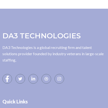
DA3 TECHNOLOGIES
DA3 Technologies is a global recruiting firm and talent
solutions provider founded by industry veterans in large-scale
staffing,
Quick Links