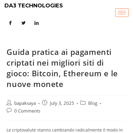
DA3 TECHNOLOGIES
Guida pratica ai pagamenti
criptati nei migliori siti di
gioco: Bitcoin, Ethereum e le
nuove monete
bapaksaya
July 3, 2025
Blog
0 Comments
Le criptovalute stanno cambiando radicalmente il modo in