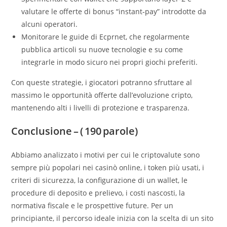
valutare le offerte di bonus “instant‑pay” introdotte da
alcuni operatori.
Monitorare le guide di Ecprnet, che regolarmente
pubblica articoli su nuove tecnologie e su come
integrarle in modo sicuro nei propri giochi preferiti.
Con queste strategie, i giocatori potranno sfruttare al
massimo le opportunità offerte dall’evoluzione cripto,
mantenendo alti i livelli di protezione e trasparenza.
Conclusione – ( 190 parole)
Abbiamo analizzato i motivi per cui le criptovalute sono
sempre più popolari nei casinò online, i token più usati, i
criteri di sicurezza, la configurazione di un wallet, le
procedure di deposito e prelievo, i costi nascosti, la
normativa fiscale e le prospettive future. Per un
principiante, il percorso ideale inizia con la scelta di un sito