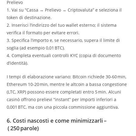
Prelievo
1. Vai su “Cassa → Prelievo → Criptovaluta” e seleziona il
token di destinazione.
2. Inserisci l’indirizzo del tuo wallet esterno; il sistema
verifica il formato per evitare errori.
3. Specifica l’importo e, se necessario, supera il limite di
soglia (ad esempio 0,01 BTC).
4. Completa eventuali controlli KYC (copia di documento
d’identità).
I tempi di elaborazione variano: Bitcoin richiede 30‑60 min,
Ethereum 10‑20 min, mentre le altcoin a bassa congestione
(LTC, XRP) possono essere completati entro 5 min. Alcuni
casinò offrono prelievi “instant” per importi inferiori a
0,001 BTC, ma con una piccola commissione aggiuntiva.
6. Costi nascosti e come minimizzarli –
( 250 parole)