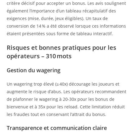
critère décisif pour accepter un bonus. Les avis soulignent
également l’importance d’un tableau récapitulatif des
exigences (mise, durée, jeux éligibles). Un taux de
conversion de 14 % a été observé lorsque ces informations
étaient présentées sous forme de tableau interactif.
Risques et bonnes pratiques pour les
opérateurs – 310 mots
Gestion du wagering
Un wagering trop élevé (≥ 40x) décourage les joueurs et
augmente le risque d’abus. Les opérateurs recommandent
de plafonner le wagering à 20‑30x pour les bonus de
bienvenue et à 35x pour les reload. Cette limitation réduit
les fraudes tout en conservant l’attrait du bonus.
Transparence et communication claire