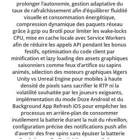
prolonger l’autonomie, gestion adaptative du
taux de rafraîchissement afin d’équilibrer fluidité
visuelle et consommation énergétique,
compression dynamique des paquets réseau
grâce à gzip ou Brotli pour limiter les wake‑locks
CPU, mise en cache locale avec Service Workers
afin de réduire les appels API pendant les bonus
festifs, optimisation du code client par
minification et lazy loading des assets graphiques
saisonniers comme feux d’artifice ou sapins
animés, sélection des moteurs graphiques légers
Unity vs Unreal Engine pour mobiles à haute
densité de pixels sans sacrifier le RTP ni la
volatilité souhaitée par les joueurs exigeants,
implémentation du mode Doze Android et du
Background App Refresh iOS pour empêcher les
processus en arrière‑plan de consommer
inutilement la batterie durant la nuit du réveillon,
configuration précise des notifications push afin
d’avertir des free spins sans épuiser la batterie