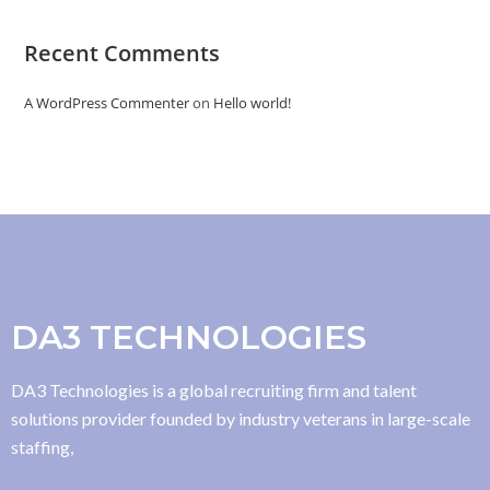
Recent Comments
A WordPress Commenter
on
Hello world!
DA3 TECHNOLOGIES
DA3 Technologies is a global recruiting firm and talent
solutions provider founded by industry veterans in large-scale
staffing,