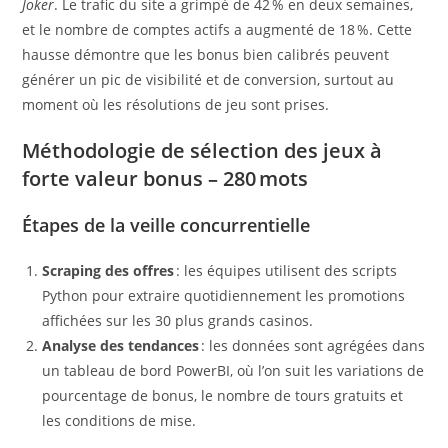
Joker
. Le trafic du site a grimpé de 42 % en deux semaines,
et le nombre de comptes actifs a augmenté de 18 %. Cette
hausse démontre que les bonus bien calibrés peuvent
générer un pic de visibilité et de conversion, surtout au
moment où les résolutions de jeu sont prises.
Méthodologie de sélection des jeux à
forte valeur bonus – 280 mots
Étapes de la veille concurrentielle
Scraping des offres
: les équipes utilisent des scripts
Python pour extraire quotidiennement les promotions
affichées sur les 30 plus grands casinos.
Analyse des tendances
: les données sont agrégées dans
un tableau de bord PowerBI, où l’on suit les variations de
pourcentage de bonus, le nombre de tours gratuits et
les conditions de mise.