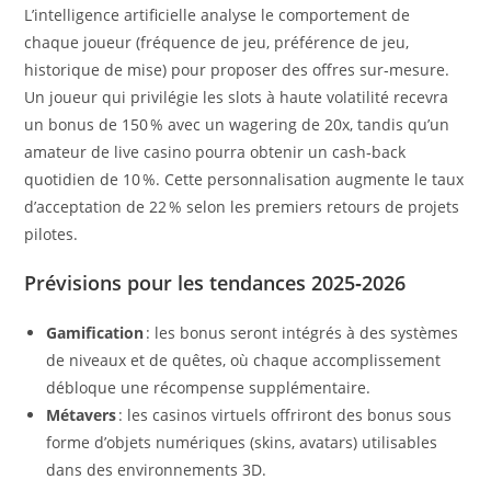
L’intelligence artificielle analyse le comportement de
chaque joueur (fréquence de jeu, préférence de jeu,
historique de mise) pour proposer des offres sur‑mesure.
Un joueur qui privilégie les slots à haute volatilité recevra
un bonus de 150 % avec un wagering de 20x, tandis qu’un
amateur de live casino pourra obtenir un cash‑back
quotidien de 10 %. Cette personnalisation augmente le taux
d’acceptation de 22 % selon les premiers retours de projets
pilotes.
Prévisions pour les tendances 2025‑2026
Gamification
: les bonus seront intégrés à des systèmes
de niveaux et de quêtes, où chaque accomplissement
débloque une récompense supplémentaire.
Métavers
: les casinos virtuels offriront des bonus sous
forme d’objets numériques (skins, avatars) utilisables
dans des environnements 3D.