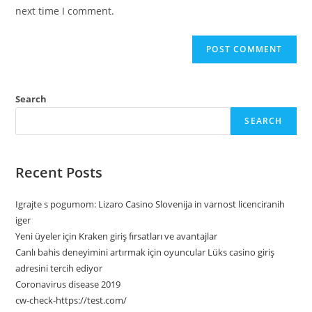
next time I comment.
Search
SEARCH
Recent Posts
Igrajte s pogumom: Lizaro Casino Slovenija in varnost licenciranih
iger
Yeni üyeler için Kraken giriş fırsatları ve avantajlar
Canlı bahis deneyimini artırmak için oyuncular Lüks casino giriş
adresini tercih ediyor
Coronavirus disease 2019
cw-check-https://test.com/