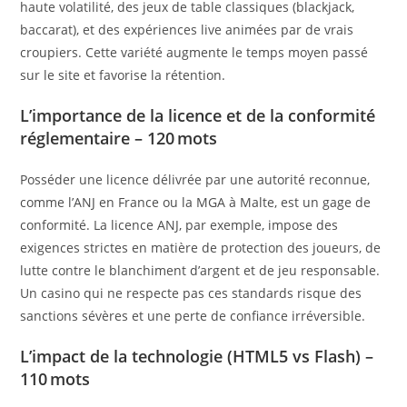
haute volatilité, des jeux de table classiques (blackjack,
baccarat), et des expériences live animées par de vrais
croupiers. Cette variété augmente le temps moyen passé
sur le site et favorise la rétention.
L’importance de la licence et de la conformité
réglementaire – 120 mots
Posséder une licence délivrée par une autorité reconnue,
comme l’ANJ en France ou la MGA à Malte, est un gage de
conformité. La licence ANJ, par exemple, impose des
exigences strictes en matière de protection des joueurs, de
lutte contre le blanchiment d’argent et de jeu responsable.
Un casino qui ne respecte pas ces standards risque des
sanctions sévères et une perte de confiance irréversible.
L’impact de la technologie (HTML5 vs Flash) –
110 mots