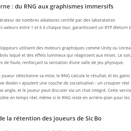
derne : du RNG aux graphismes immersifs
rateur de nombres aléatoires certifié par des laboratoires
 valeurs entre 1 et 6 à chaque tour, garantissant un RTP (Return t
éveloppeurs utilisent des moteurs graphiques comme Unity ou Unrea
 bois laqué et des effets lumineux qui réagissent aux mises. Le son
s de foule, renforçant la sensation d’une salle de jeu physique.
e joueur sélectionne sa mise, le RNG calcule le résultat, et les gains
ive dealer » ajoutent une couche de socialisation : un croupier réel
 angle, et le joueur peut discuter via un chat intégré. Cette versi
isible en temps réel, même si le RNG reste en arrière‑plan pour les
de la rétention des joueurs de Sic Bo