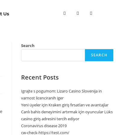
t Us
Search
SEARCH
Recent Posts
Igrajte s pogumom: Lizaro Casino Slovenija in
varnost licenciranih iger
Yeni üyeler için Kraken giriş fırsatları ve avantajlar
te
Canlı bahis deneyimini artırmak için oyuncular Lüks
casino giriş adresini tercih ediyor
Coronavirus disease 2019
cw-check-https://test.com/