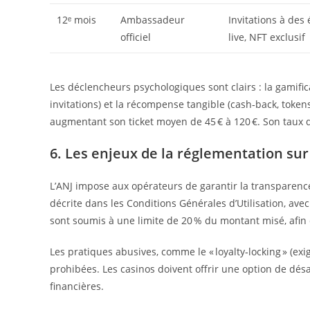
12ᵉ mois
Ambassadeur
Invitations à de
officiel
live, NFT exclusif
Les déclencheurs psychologiques sont clairs : la gamifi
invitations) et la récompense tangible (cash‑back, token
augmentant son ticket moyen de 45 € à 120 €. Son taux 
6. Les enjeux de la réglementation sur
L’ANJ impose aux opérateurs de garantir la transparenc
décrite dans les Conditions Générales d’Utilisation, av
sont soumis à une limite de 20 % du montant misé, afin d’
Les pratiques abusives, comme le « loyalty‑locking » (e
prohibées. Les casinos doivent offrir une option de dé
financières.