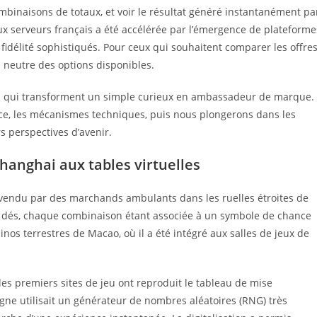
combinaisons de totaux, et voir le résultat généré instantanément pa
ux serveurs français a été accélérée par l’émergence de plateforme
fidélité sophistiqués. Pour ceux qui souhaitent comparer les offres
eutre des options disponibles.
ion qui transforment un simple curieux en ambassadeur de marque.
nce, les mécanismes techniques, puis nous plongerons dans les
s perspectives d’avenir.
 Shanghai aux tables virtuelles
tait vendu par des marchands ambulants dans les ruelles étroites de
s dés, chaque combinaison étant associée à un symbole de chance
nos terrestres de Macao, où il a été intégré aux salles de jeux de
es premiers sites de jeu ont reproduit le tableau de mise
gne utilisait un générateur de nombres aléatoires (RNG) très