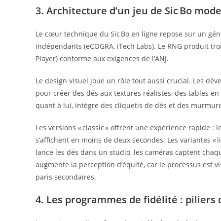
3. Architecture d’un jeu de Sic Bo mo
Le cœur technique du Sic Bo en ligne repose sur un géné
indépendants (eCOGRA, iTech Labs). Le RNG produit trois
Player) conforme aux exigences de l’ANJ.
Le design visuel joue un rôle tout aussi crucial. Les d
pour créer des dés aux textures réalistes, des tables en
quant à lui, intègre des cliquetis de dés et des murmure
Les versions « classic » offrent une expérience rapide : l
s’affichent en moins de deux secondes. Les variantes « l
lance les dés dans un studio, les caméras captent chaque
augmente la perception d’équité, car le processus est v
paris secondaires.
4. Les programmes de fidélité : piliers 