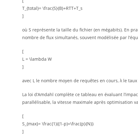
[
T_{total}= \frac{S}{B}+RTT+T_s
]
où S représente la taille du fichier (en mégabits). En pr
nombre de flux simultanés, souvent modélisée par l’équat
[
L = \lambda W
]
avec L le nombre moyen de requêtes en cours, λ le taux 
La loi d’Amdahl complète ce tableau en évaluant l’impact
parallélisable, la vitesse maximale après optimisation va
[
S_{max}= \frac{1}{(1-p)+\frac{p}{N}}
]