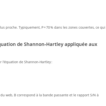
 plus proche. Typiquement, P ≈ 70 % dans les zones couvertes, ce qui
équation de Shannon‑Hartley appliquée aux
 l’équation de Shannon‑Hartley :
e du web, B correspond à la bande passante et le rapport S/N à