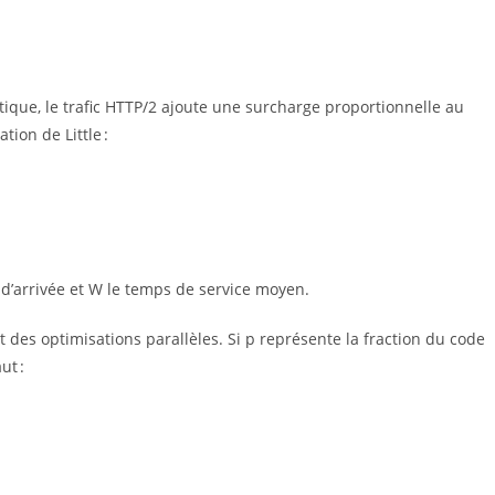
atique, le trafic HTTP/2 ajoute une surcharge proportionnelle au
ion de Little :
d’arrivée et W le temps de service moyen.
 des optimisations parallèles. Si p représente la fraction du code
ut :