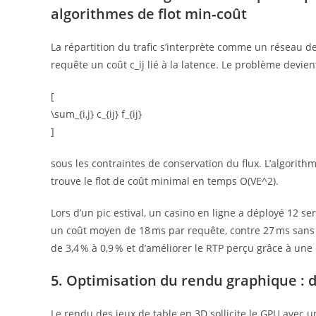
algorithmes de flot min‑coût
La répartition du trafic s’interprète comme un réseau 
requête un coût c_ij lié à la latence. Le problème devien
[
\sum_{i,j} c_{ij} f_{ij}
]
sous les contraintes de conservation du flux. L’algori
trouve le flot de coût minimal en temps O(VE^2).
Lors d’un pic estival, un casino en ligne a déployé 12 s
un coût moyen de 18 ms par requête, contre 27 ms sans o
de 3,4 % à 0,9 % et d’améliorer le RTP perçu grâce à une
5. Optimisation du rendu graphique : d
Le rendu des jeux de table en 3D sollicite le GPU avec