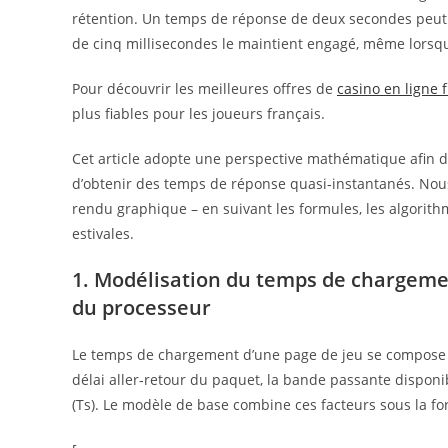
rétention. Un temps de réponse de deux secondes peut f
de cinq millisecondes le maintient engagé, même lorsqu’
Pour découvrir les meilleures offres de
casino en ligne 
plus fiables pour les joueurs français.
Cet article adopte une perspective mathématique afin 
d’obtenir des temps de réponse quasi‑instantanés. No
rendu graphique – en suivant les formules, les algorit
estivales.
1. Modélisation du temps de chargemen
du processeur
Le temps de chargement d’une page de jeu se compose de
délai aller‑retour du paquet, la bande passante disponi
(Ts). Le modèle de base combine ces facteurs sous la fo