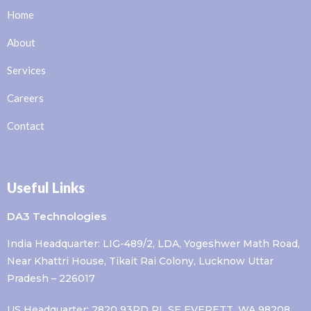
Home
About
Services
Careers
Contact
Useful Links
DA3 Technologies
India Headquarter: LIG-489/2, LDA, Yogeshwer Math Road,
Near Khattri House, Tikait Rai Colony, Lucknow Uttar
Pradesh – 226017
US Headquarter: 2820 93RD PL SE EVERETT, WA 98208