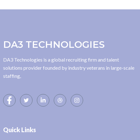
DA3 TECHNOLOGIES
DA3 Technologies is a global recruiting firm and talent
solutions provider founded by industry veterans in large-scale
staffing,
Quick Links