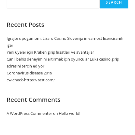
SEARCH
Recent Posts
Igrajte s pogumom: Lizaro Casino Slovenija in varnost licenciranih
iger
Yeni üyeler için Kraken giriş fırsatları ve avantajlar
Canlı bahis deneyimini artırmak için oyuncular Lüks casino giriş
adresini tercih ediyor
Coronavirus disease 2019
cw-check-https://test.com/
Recent Comments
A WordPress Commenter
on
Hello world!