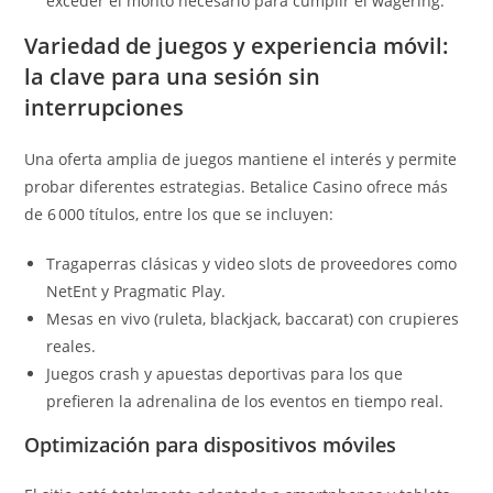
exceder el monto necesario para cumplir el wagering.
Variedad de juegos y experiencia móvil:
la clave para una sesión sin
interrupciones
Una oferta amplia de juegos mantiene el interés y permite
probar diferentes estrategias. Betalice Casino ofrece más
de 6 000 títulos, entre los que se incluyen:
Tragaperras clásicas y video slots de proveedores como
NetEnt y Pragmatic Play.
Mesas en vivo (ruleta, blackjack, baccarat) con crupieres
reales.
Juegos crash y apuestas deportivas para los que
prefieren la adrenalina de los eventos en tiempo real.
Optimización para dispositivos móviles