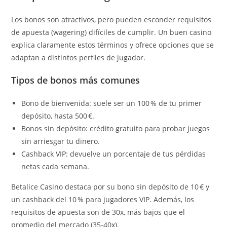
Los bonos son atractivos, pero pueden esconder requisitos
de apuesta (wagering) difíciles de cumplir. Un buen casino
explica claramente estos términos y ofrece opciones que se
adaptan a distintos perfiles de jugador.
Tipos de bonos más comunes
Bono de bienvenida: suele ser un 100 % de tu primer
depósito, hasta 500 €.
Bonos sin depósito: crédito gratuito para probar juegos
sin arriesgar tu dinero.
Cashback VIP: devuelve un porcentaje de tus pérdidas
netas cada semana.
Betalice Casino destaca por su bono sin depósito de 10 € y
un cashback del 10 % para jugadores VIP. Además, los
requisitos de apuesta son de 30x, más bajos que el
promedio del mercado (35‑40x).