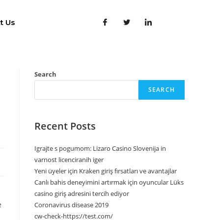
t Us
Search
SEARCH
Recent Posts
Igrajte s pogumom: Lizaro Casino Slovenija in
varnost licenciranih iger
Yeni üyeler için Kraken giriş fırsatları ve avantajlar
Canlı bahis deneyimini artırmak için oyuncular Lüks
casino giriş adresini tercih ediyor
e
Coronavirus disease 2019
cw-check-https://test.com/