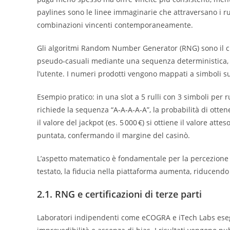
paylines sono le linee immaginarie che attraversano i rul
combinazioni vincenti contemporaneamente.
Gli algoritmi Random Number Generator (RNG) sono il c
pseudo‑casuali mediante una sequenza deterministica, 
l’utente. I numeri prodotti vengono mappati a simboli s
Esempio pratico: in una slot a 5 rulli con 3 simboli per ru
richiede la sequenza “A‑A‑A‑A‑A”, la probabilità di otten
il valore del jackpot (es. 5 000 €) si ottiene il valore att
puntata, confermando il margine del casinò.
L’aspetto matematico è fondamentale per la percezione d
testato, la fiducia nella piattaforma aumenta, riducendo 
2.1. RNG e certificazioni di terze parti
Laboratori indipendenti come eCOGRA e iTech Labs esegu