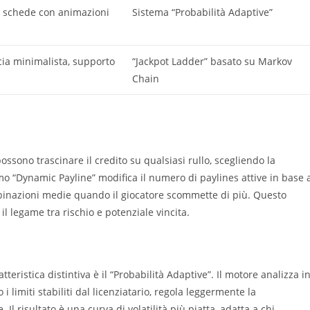
a schede con animazioni
Sistema “Probabilità Adaptive”
cia minimalista, supporto
“Jackpot Ladder” basato su Markov
Chain
possono trascinare il credito su qualsiasi rullo, scegliendo la
mo “Dynamic Payline” modifica il numero di paylines attive in base 
binazioni medie quando il giocatore scommette di più. Questo
l legame tra rischio e potenziale vincita.
eristica distintiva è il “Probabilità Adaptive”. Il motore analizza i
i limiti stabiliti dal licenziatario, regola leggermente la
Il risultato è una curva di volatilità più piatta, adatta a chi