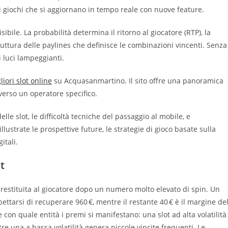
 giochi che si aggiornano in tempo reale con nuove feature.
bile. La probabilità determina il ritorno al giocatore (RTP), la
truttura delle paylines che definisce le combinazioni vincenti. Senza
i luci lampeggianti.
liori slot online
su Acquasanmartino. Il sito offre una panoramica
verso un operatore specifico.
lle slot, le difficoltà tecniche del passaggio al mobile, e
lustrate le prospettive future, le strategie di gioco basate sulla
itali.
t
 restituita al giocatore dopo un numero molto elevato di spin. Un
spettarsi di recuperare 960 €, mentre il restante 40 € è il margine de
 con quale entità i premi si manifestano: una slot ad alta volatilità
e una a bassa volatilità genera piccole vincite frequenti. Le