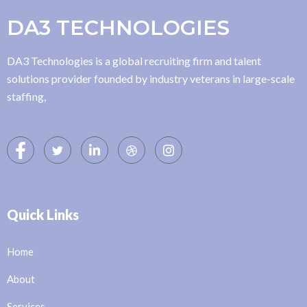
DA3 TECHNOLOGIES
DA3 Technologies is a global recruiting firm and talent
solutions provider founded by industry veterans in large-scale
staffing,
Quick Links
Home
About
Services