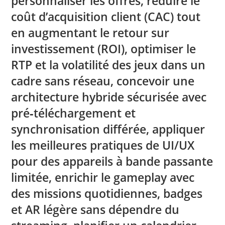
personnaliser les offres, réduire le
coût d’acquisition client (CAC) tout
en augmentant le retour sur
investissement (ROI), optimiser le
RTP et la volatilité des jeux dans un
cadre sans réseau, concevoir une
architecture hybride sécurisée avec
pré‑téléchargement et
synchronisation différée, appliquer
les meilleures pratiques de UI/UX
pour des appareils à bande passante
limitée, enrichir le gameplay avec
des missions quotidiennes, badges
et AR légère sans dépendre du