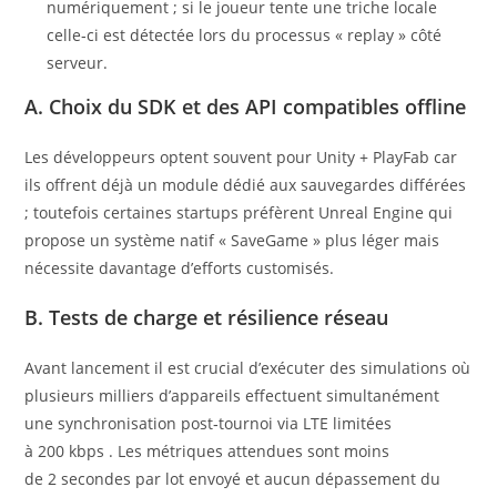
numériquement ; si le joueur tente une triche locale
celle‐ci est détectée lors du processus « replay » côté
serveur.
A. Choix du SDK et des API compatibles offline
Les développeurs optent souvent pour Unity + PlayFab car
ils offrent déjà un module dédié aux sauvegardes différées
; toutefois certaines startups préfèrent Unreal Engine qui
propose un système natif « SaveGame » plus léger mais
nécessite davantage d’efforts customisés.
B. Tests de charge et résilience réseau
Avant lancement il est crucial d’exécuter des simulations où
plusieurs milliers d’appareils effectuent simultanément
une synchronisation post‐tournoi via LTE limitées
à 200 kbps . Les métriques attendues sont moins
de 2 secondes par lot envoyé et aucun dépassement du