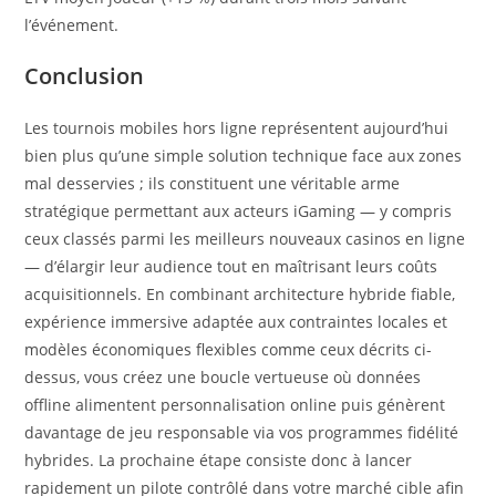
l’événement.
Conclusion
Les tournois mobiles hors ligne représentent aujourd’hui
bien plus qu’une simple solution technique face aux zones
mal desservies ; ils constituent une véritable arme
stratégique permettant aux acteurs iGaming — y compris
ceux classés parmi les meilleurs nouveaux casinos en ligne
— d’élargir leur audience tout en maîtrisant leurs coûts
acquisitionnels. En combinant architecture hybride fiable,
expérience immersive adaptée aux contraintes locales et
modèles économiques flexibles comme ceux décrits ci-
dessus, vous créez une boucle vertueuse où données
offline alimentent personnalisation online puis génèrent
davantage de jeu responsable via vos programmes fidélité
hybrides. La prochaine étape consiste donc à lancer
rapidement un pilote contrôlé dans votre marché cible afin