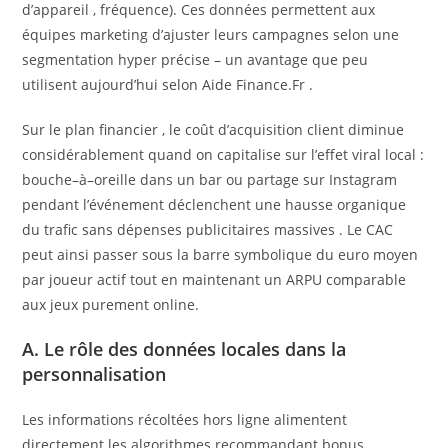
d’appareil , fréquence). Ces données permettent aux
équipes marketing d’ajuster leurs campagnes selon une
segmentation hyper précise – un avantage que peu
utilisent aujourd’hui selon Aide Finance.Fr .
Sur le plan financier , le coût d’acquisition client diminue
considérablement quand on capitalise sur l’effet viral local :
bouche–à–oreille dans un bar ou partage sur Instagram
pendant l’événement déclenchent une hausse organique
du trafic sans dépenses publicitaires massives . Le CAC
peut ainsi passer sous la barre symbolique du euro moyen
par joueur actif tout en maintenant un ARPU comparable
aux jeux purement online.
A. Le rôle des données locales dans la
personnalisation
Les informations récoltées hors ligne alimentent
directement les algorithmes recommandant bonus