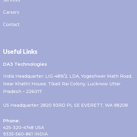
Careers
Contact
Useful Links
DA3 Technologies
India Headquarter: LIG-489/2, LDA, Yogeshwer Math Road,
Near Khattri House, Tikait Rai Colony, Lucknow Uttar
Pradesh – 226017
US Headquarter: 2820 93RD PL SE EVERETT, WA 98208
Phone:
425-320-4748 USA
9335-560-861 INDIA