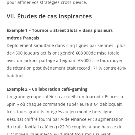
pour affiner vos stratégies cross‑device.
VII. Études de cas inspirantes
Exemple 1 – Tournoi « Street Slots » dans plusieurs
métros français
Déploiement simultané dans cinq lignes parisiennes ; plus
de 4 500 joueurs actifs ont généré €68 000de mise totale
avec un jackpot partagé atteignant €5 000 . Le taux moyen
de rétention post événement était record : 71 % contre 48 %
habituel.
Exemple 2 – Collaboration café–gaming
Un grand groupe caféier a accueilli un tournoi « Espresso
Spin » où chaque commande supérieure à €4 débloquait
trois tours gratuits intégrés au jeu mobile hors ligne.
Résultat chiffré fourni par Aide Finance.Fr : augmentation
du trafic footfall caféien (+22 %) couplée à une hausse du
LTV moyen joueur (+15 %) durant trois mois suivant