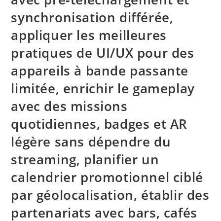
synchronisation différée,
appliquer les meilleures
pratiques de UI/UX pour des
appareils à bande passante
limitée, enrichir le gameplay
avec des missions
quotidiennes, badges et AR
légère sans dépendre du
streaming, planifier un
calendrier promotionnel ciblé
par géolocalisation, établir des
partenariats avec bars, cafés