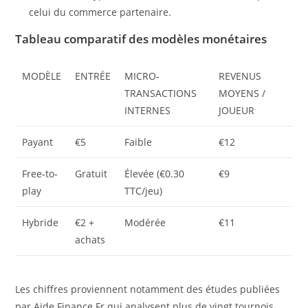
celui du commerce partenaire.
Tableau comparatif des modèles monétaires
MODÈLE
ENTRÉE
MICRO‐
REVENUS
TRANSACTIONS
MOYENS /
INTERNES
JOUEUR
Payant
€5
Faible
€12
Free‐to‐
Gratuit
Élevée (€0.30
€9
play
TTC/jeu)
Hybride
€2 +
Modérée
€11
achats
Les chiffres proviennent notamment des études publiées
par Aide Finance.Fr qui analysent plus de vingt tournois