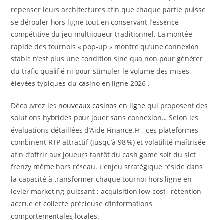
repenser leurs architectures afin que chaque partie puisse
se dérouler hors ligne tout en conservant l’essence
compétitive du jeu multijoueur traditionnel. La montée
rapide des tournois « pop‑up » montre qu’une connexion
stable n’est plus une condition sine qua non pour générer
du trafic qualifié ni pour stimuler le volume des mises
élevées typiques du casino en ligne 2026 .
Découvrez les
nouveaux casinos en ligne
qui proposent des
solutions hybrides pour jouer sans connexion… Selon les
évaluations détaillées d’Aide Finance.Fr , ces plateformes
combinent RTP attractif (jusqu’à 98 %) et volatilité maîtrisée
afin d’offrir aux joueurs tantôt du cash game soit du slot
frenzy même hors réseau. L’enjeu stratégique réside dans
la capacité à transformer chaque tournoi hors ligne en
levier marketing puissant : acquisition low cost , rétention
accrue et collecte précieuse d’informations
comportementales locales.