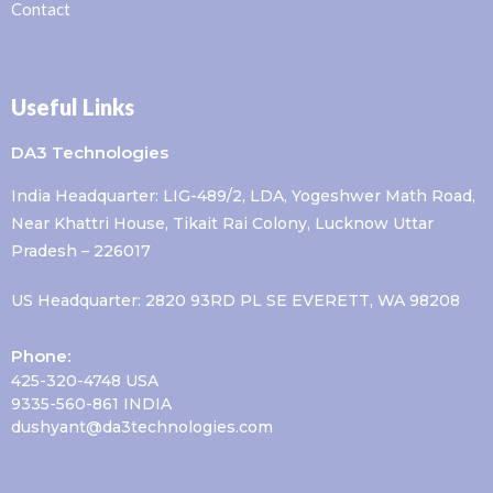
Contact
Useful Links
DA3 Technologies
India Headquarter: LIG-489/2, LDA, Yogeshwer Math Road,
Near Khattri House, Tikait Rai Colony, Lucknow Uttar
Pradesh – 226017
US Headquarter: 2820 93RD PL SE EVERETT, WA 98208
Phone:
425-320-4748 USA
9335-560-861 INDIA
dushyant@da3technologies.com