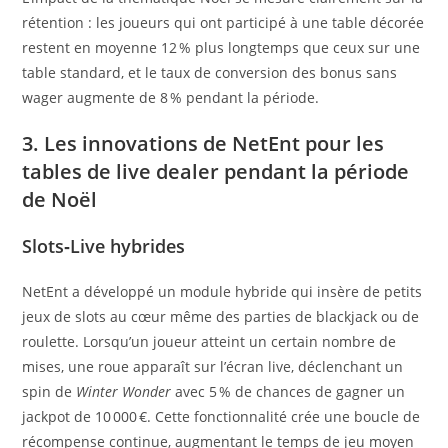
rétention : les joueurs qui ont participé à une table décorée
restent en moyenne 12 % plus longtemps que ceux sur une
table standard, et le taux de conversion des bonus sans
wager augmente de 8 % pendant la période.
3. Les innovations de NetEnt pour les
tables de live dealer pendant la période
de Noël
Slots‑Live hybrides
NetEnt a développé un module hybride qui insère de petits
jeux de slots au cœur même des parties de blackjack ou de
roulette. Lorsqu’un joueur atteint un certain nombre de
mises, une roue apparaît sur l’écran live, déclenchant un
spin de
Winter Wonder
avec 5 % de chances de gagner un
jackpot de 10 000 €. Cette fonctionnalité crée une boucle de
récompense continue, augmentant le temps de jeu moyen