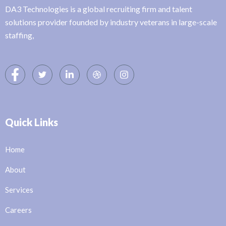
DA3 Technologies is a global recruiting firm and talent
solutions provider founded by industry veterans in large-scale
staffing,
Quick Links
Home
About
Services
Careers