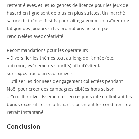
restent élevés, et les exigences de licence pour les jeux de
hasard en ligne sont de plus en plus strictes. Un marché
saturé de thèmes festifs pourrait également entraîner une
fatigue des joueurs si les promotions ne sont pas
renouvelées avec créativité.
Recommandations pour les opérateurs
– Diversifier les thèmes tout au long de l’année (été,
automne, événements sportifs) afin d’éviter la
sur‑exposition d’un seul univers.
– Utiliser les données d’engagement collectées pendant
Noël pour créer des campagnes ciblées hors saison.
– Concilier divertissement et jeu responsable en limitant les
bonus excessifs et en affichant clairement les conditions de
retrait instantané.
Conclusion