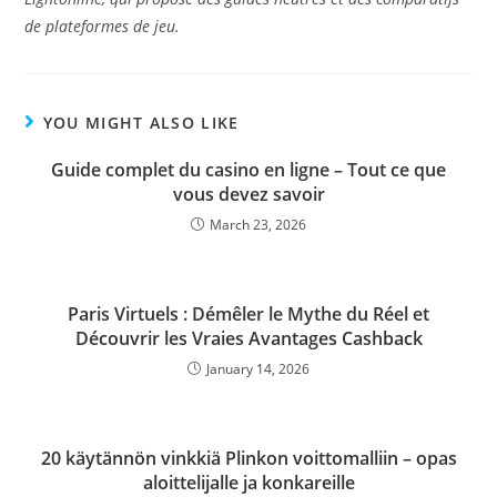
de plateformes de jeu.
YOU MIGHT ALSO LIKE
Guide complet du casino en ligne – Tout ce que
vous devez savoir
March 23, 2026
Paris Virtuels : Démêler le Mythe du Réel et
Découvrir les Vraies Avantages Cashback
January 14, 2026
20 käytännön vinkkiä Plinkon voittomalliin – opas
aloittelijalle ja konkareille