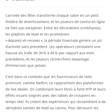
L’arrivée des fêtes transforme chaque salon en un petit
théâtre de divertissement, et les joueurs de casino en ligne
ne font pas exception. Entre les décorations scintillantes,
les playlists de Noël et les promotions
« déposez‑et‑recevez », la période hivernale génère un pic
d’activité sans précédent. Les opérateurs constatent une
hausse du trafic de 30 % à 45 % par rapport aux mois
précédents, et les joueurs recherchent davantage
d’immersion que jamais.
C’est dans ce contexte que les fournisseurs de slots
premium, comme NetEnt, se rapprochent des plateformes
de live dealer. En combinant leurs titres à forte RTP et leurs
effets visuels soignés avec des tables de croupiers en
temps réel, ils créent des expériences qui ressemblent à de
véritables soirées de Noël au casino. Pour découvrir les