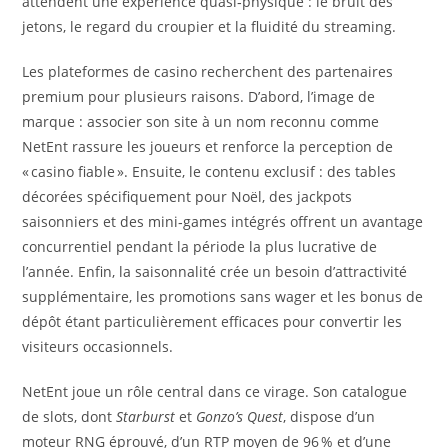
attendent une expérience quasi‑physique : le bruit des
jetons, le regard du croupier et la fluidité du streaming.
Les plateformes de casino recherchent des partenaires
premium pour plusieurs raisons. D’abord, l’image de
marque : associer son site à un nom reconnu comme
NetEnt rassure les joueurs et renforce la perception de
« casino fiable ». Ensuite, le contenu exclusif : des tables
décorées spécifiquement pour Noël, des jackpots
saisonniers et des mini‑games intégrés offrent un avantage
concurrentiel pendant la période la plus lucrative de
l’année. Enfin, la saisonnalité crée un besoin d’attractivité
supplémentaire, les promotions sans wager et les bonus de
dépôt étant particulièrement efficaces pour convertir les
visiteurs occasionnels.
NetEnt joue un rôle central dans ce virage. Son catalogue
de slots, dont
Starburst
et
Gonzo’s Quest
, dispose d’un
moteur RNG éprouvé, d’un RTP moyen de 96 % et d’une