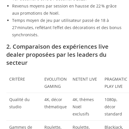
Revenus moyens par session en hausse de 22 % grâce
aux promotions de Noël.
Temps moyen de jeu par utilisateur passé de 18 à
27 minutes, reflétant l’effet des décorations et des bonus
synchronisés.
2. Comparaison des expériences live
dealer proposées par les leaders du
secteur
CRITÈRE
EVOLUTION
NETENT LIVE
PRAGMATIC
GAMING
PLAY LIVE
Qualité du
4K, décor
4K, thèmes
1080p,
studio
thématique
Noël
décor
exclusifs
standard
Gammes de
Roulette,
Roulette,
Blackjack,