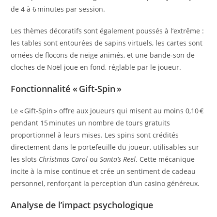
de 4 à 6 minutes par session.
Les thèmes décoratifs sont également poussés à l’extrême :
les tables sont entourées de sapins virtuels, les cartes sont
ornées de flocons de neige animés, et une bande‑son de
cloches de Noël joue en fond, réglable par le joueur.
Fonctionnalité « Gift‑Spin »
Le « Gift‑Spin » offre aux joueurs qui misent au moins 0,10 €
pendant 15 minutes un nombre de tours gratuits
proportionnel à leurs mises. Les spins sont crédités
directement dans le portefeuille du joueur, utilisables sur
les slots
Christmas Carol
ou
Santa’s Reel
. Cette mécanique
incite à la mise continue et crée un sentiment de cadeau
personnel, renforçant la perception d’un casino généreux.
Analyse de l’impact psychologique