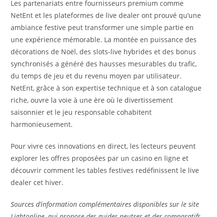
Les partenariats entre fournisseurs premium comme
NetEnt et les plateformes de live dealer ont prouvé qu’une
ambiance festive peut transformer une simple partie en
une expérience mémorable. La montée en puissance des
décorations de Noël, des slots‑live hybrides et des bonus
synchronisés a généré des hausses mesurables du trafic,
du temps de jeu et du revenu moyen par utilisateur.
NetEnt, grâce à son expertise technique et à son catalogue
riche, ouvre la voie à une ère où le divertissement
saisonnier et le jeu responsable cohabitent
harmonieusement.
Pour vivre ces innovations en direct, les lecteurs peuvent
explorer les offres proposées par un casino en ligne et
découvrir comment les tables festives redéfinissent le live
dealer cet hiver.
Sources d’information complémentaires disponibles sur le site
Lightonline, qui propose des guides neutres et des comparatifs