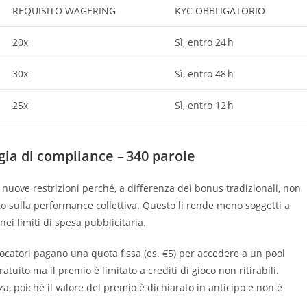
REQUISITO WAGERING
KYC OBBLIGATORIO
20x
Sì, entro 24 h
30x
Sì, entro 48 h
25x
Sì, entro 12 h
tegia di compliance – 340 parole
le nuove restrizioni perché, a differenza dei bonus tradizionali, non
 sulla performance collettiva. Questo li rende meno soggetti a
nei limiti di spesa pubblicitaria.
iocatori pagano una quota fissa (es. €5) per accedere a un pool
atuito ma il premio è limitato a crediti di gioco non ritirabili.
za, poiché il valore del premio è dichiarato in anticipo e non è