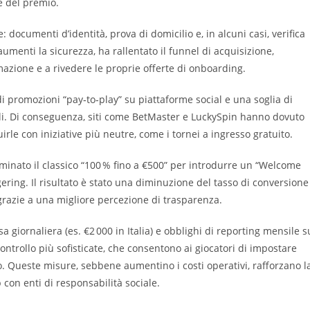
e del premio.
e: documenti d’identità, prova di domicilio e, in alcuni casi, verifica
nti la sicurezza, ha rallentato il funnel di acquisizione,
mazione e a rivedere le proprie offerte di onboarding.
di promozioni “pay‑to‑play” su piattaforme social e una soglia di
bili. Di conseguenza, siti come BetMaster e LuckySpin hanno dovuto
le con iniziative più neutre, come i tornei a ingresso gratuito.
inato il classico “100 % fino a €500” per introdurre un “Welcome
gering. Il risultato è stato una diminuzione del tasso di conversione
grazie a una migliore percezione di trasparenza.
sa giornaliera (es. €2 000 in Italia) e obblighi di reporting mensile s
ntrollo più sofisticate, che consentono ai giocatori di impostare
io. Queste misure, sebbene aumentino i costi operativi, rafforzano l
con enti di responsabilità sociale.