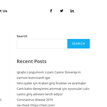
t Us
Search
SEARCH
Recent Posts
Igrajte s pogumom: Lizaro Casino Slovenija in
varnost licenciranih iger
Yeni üyeler için Kraken giriş fırsatları ve avantajlar
Canlı bahis deneyimini artırmak için oyuncular Lüks
casino giriş adresini tercih ediyor
us
Coronavirus disease 2019
cw-check-https://test.com/