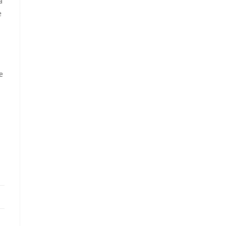
a
e
e