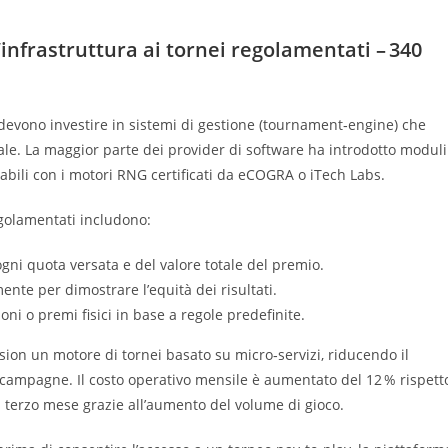
’infrastruttura ai tornei regolamentati – 340
i devono investire in sistemi di gestione (tournament‑engine) che
eale. La maggior parte dei provider di software ha introdotto moduli
grabili con i motori RNG certificati da eCOGRA o iTech Labs.
egolamentati includono:
ogni quota versata e del valore totale del premio.
mente per dimostrare l’equità dei risultati.
oni o premi fisici in base a regole predefinite.
ion un motore di tornei basato su micro‑servizi, riducendo il
campagne. Il costo operativo mensile è aumentato del 12 % rispett
il terzo mese grazie all’aumento del volume di gioco.