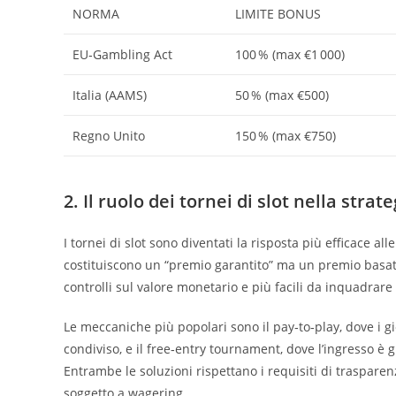
NORMA
LIMITE BONUS
EU‑Gambling Act
100 % (max €1 000)
Italia (AAMS)
50 % (max €500)
Regno Unito
150 % (max €750)
2. Il ruolo dei tornei di slot nella stra
I tornei di slot sono diventati la risposta più efficace al
costituiscono un “premio garantito” ma un premio basato
controlli sul valore monetario e più facili da inquadrare 
Le meccaniche più popolari sono il pay‑to‑play, dove i g
condiviso, e il free‑entry tournament, dove l’ingresso è gr
Entrambe le soluzioni rispettano i requisiti di trasparen
soggetto a wagering.