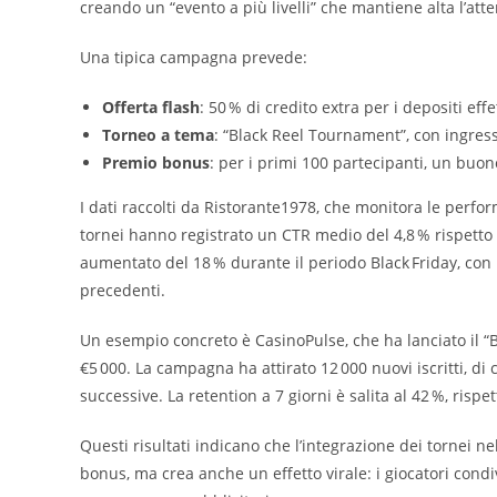
creando un “evento a più livelli” che mantiene alta l’att
Una tipica campagna prevede:
Offerta flash
: 50 % di credito extra per i depositi effe
Torneo a tema
: “Black Reel Tournament”, con ingresso
Premio bonus
: per i primi 100 partecipanti, un buon
I dati raccolti da Ristorante1978, che monitora le perf
tornei hanno registrato un CTR medio del 4,8 % rispetto 
aumentato del 18 % durante il periodo Black Friday, con un
precedenti.
Un esempio concreto è CasinoPulse, che ha lanciato il “B
€5 000. La campagna ha attirato 12 000 nuovi iscritti, di
successive. La retention a 7 giorni è salita al 42 %, rispe
Questi risultati indicano che l’integrazione dei tornei n
bonus, ma crea anche un effetto virale: i giocatori condi