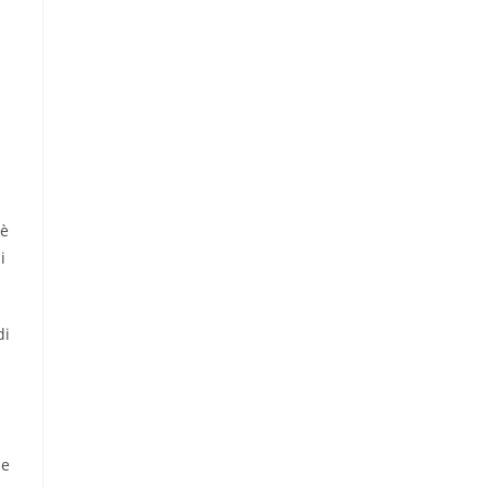
 è
i
di
i
le