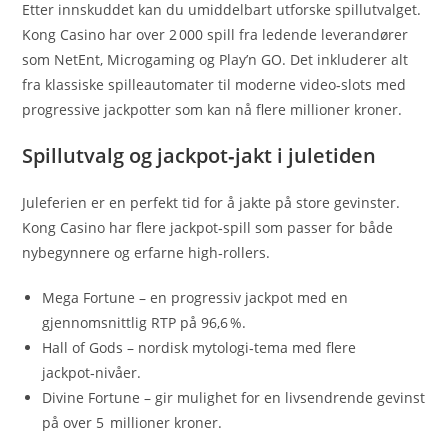
Etter innskuddet kan du umiddelbart utforske spillutvalget.
Kong Casino har over 2 000 spill fra ledende leverandører
som NetEnt, Microgaming og Play’n GO. Det inkluderer alt
fra klassiske spilleautomater til moderne video‑slots med
progressive jackpotter som kan nå flere millioner kroner.
Spillutvalg og jackpot‑jakt i juletiden
Juleferien er en perfekt tid for å jakte på store gevinster.
Kong Casino har flere jackpot‑spill som passer for både
nybegynnere og erfarne high‑rollers.
Mega Fortune – en progressiv jackpot med en
gjennomsnittlig RTP på 96,6 %.
Hall of Gods – nordisk mytologi‑tema med flere
jackpot‑nivåer.
Divine Fortune – gir mulighet for en livsendrende gevinst
på over 5 millioner kroner.