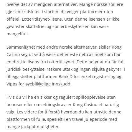
overveldet av mengden alternativer. Mange norske spillere
gjør en kritisk feil i starten: de velger plattformer uten
offisiell Lotteritilsynet‑lisens. Uten denne lisensen er ikke
gevinster skattefrie, og spillerbeskyttelsen kan være
mangelfull.
Sammenlignet med andre norske alternativer, skiller Kong
Casino seg ut ved å være det eneste nettcasinoet som har
en direkte lisens fra Lotteritilsynet. Dette betyr at du får full
juridisk beskyttelse, raskere uttak og ingen skjulte gebyrer. I
tillegg støtter plattformen BankID for enkel registrering og
Vipps for øyeblikkelige innskudd.
Hvis du vil ha en sikker og regulert spillopplevelse uten
bonuser eller omsetningskrav, er Kong Casino et naturlig
valg. Les videre for å forstå hvordan du kan utnytte denne
plattformen til fulle, spesielt i en travel juleperiode med
mange jackpot‑muligheter.