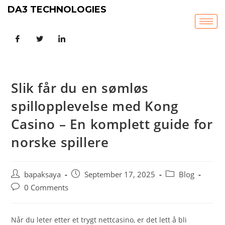
DA3 TECHNOLOGIES
Slik får du en sømløs
spillopplevelse med Kong
Casino – En komplett guide for
norske spillere
bapaksaya
September 17, 2025
Blog
0 Comments
Når du leter etter et trygt nettcasino, er det lett å bli