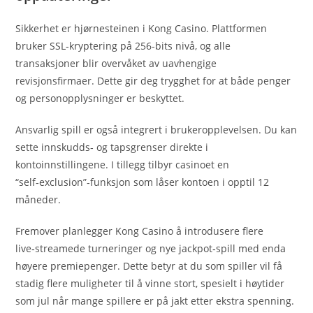
Sikkerhet er hjørnesteinen i Kong Casino. Plattformen
bruker SSL‑kryptering på 256‑bits nivå, og alle
transaksjoner blir overvåket av uavhengige
revisjonsfirmaer. Dette gir deg trygghet for at både penger
og personopplysninger er beskyttet.
Ansvarlig spill er også integrert i brukeropplevelsen. Du kan
sette innskudds‑ og tapsgrenser direkte i
kontoinnstillingene. I tillegg tilbyr casinoet en
“self‑exclusion”‑funksjon som låser kontoen i opptil 12
måneder.
Fremover planlegger Kong Casino å introdusere flere
live‑streamede turneringer og nye jackpot‑spill med enda
høyere premiepenger. Dette betyr at du som spiller vil få
stadig flere muligheter til å vinne stort, spesielt i høytider
som jul når mange spillere er på jakt etter ekstra spenning.