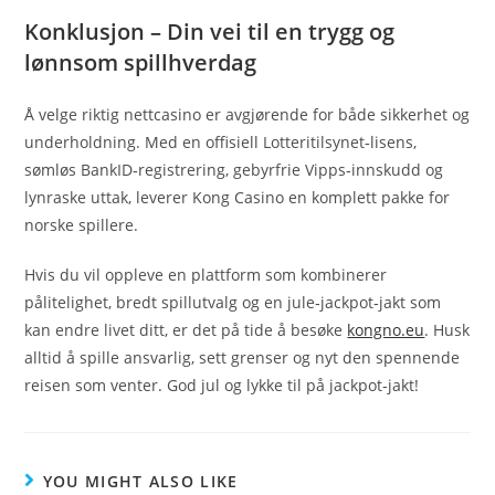
Konklusjon – Din vei til en trygg og
lønnsom spillhverdag
Å velge riktig nettcasino er avgjørende for både sikkerhet og
underholdning. Med en offisiell Lotteritilsynet‑lisens,
sømløs BankID‑registrering, gebyrfrie Vipps‑innskudd og
lynraske uttak, leverer Kong Casino en komplett pakke for
norske spillere.
Hvis du vil oppleve en plattform som kombinerer
pålitelighet, bredt spillutvalg og en jule‑jackpot‑jakt som
kan endre livet ditt, er det på tide å besøke
kongno.eu
. Husk
alltid å spille ansvarlig, sett grenser og nyt den spennende
reisen som venter. God jul og lykke til på jackpot‑jakt!
YOU MIGHT ALSO LIKE