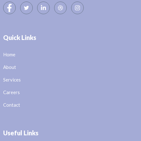
Quick Links
Home
About
Services
Careers
Contact
Useful Links