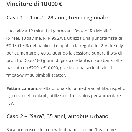
Vincitore di 10 000 €
Caso 1 – “Luca”, 28 anni, treno regionale
Luca gioca 12 minuti al giorno su “Book of Ra Mobile”
(5‑reel, 10 payline, RTP 95,2 %). Utilizza una puntata fissa di
€0,15 (1,5 % del bankroll) e applica la regola del 2 % di Kelly
per aumentare a €0,30 quando la sessione supera il 3 % di
profitto. Dopo 180 giorni di gioco costante, il suo bankroll è
passato da €200 a €10 000, grazie a una serie di vincite
“mega‑win” su simboli scatter.
Fattori comuni
: scelta di una slot a media volatilità, rispetto
rigoroso del bankroll, utilizzo di free‑spins per aumentare
l’EV.
Caso 2 – “Sara”, 35 anni, autobus urbano
Sara preferisce slot con wild dinamici, come “Reactoonz