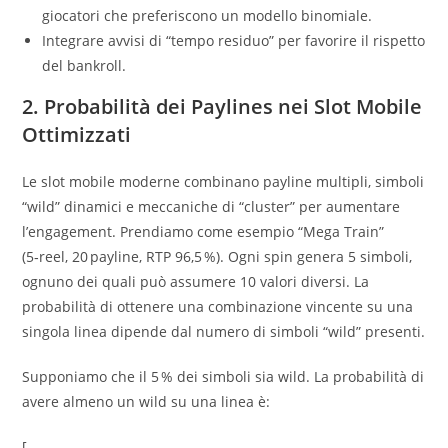
giocatori che preferiscono un modello binomiale.
Integrare avvisi di “tempo residuo” per favorire il rispetto
del bankroll.
2. Probabilità dei Paylines nei Slot Mobile
Ottimizzati
Le slot mobile moderne combinano payline multipli, simboli
“wild” dinamici e meccaniche di “cluster” per aumentare
l’engagement. Prendiamo come esempio “Mega Train”
(5‑reel, 20 payline, RTP 96,5 %). Ogni spin genera 5 simboli,
ognuno dei quali può assumere 10 valori diversi. La
probabilità di ottenere una combinazione vincente su una
singola linea dipende dal numero di simboli “wild” presenti.
Supponiamo che il 5 % dei simboli sia wild. La probabilità di
avere almeno un wild su una linea è:
[