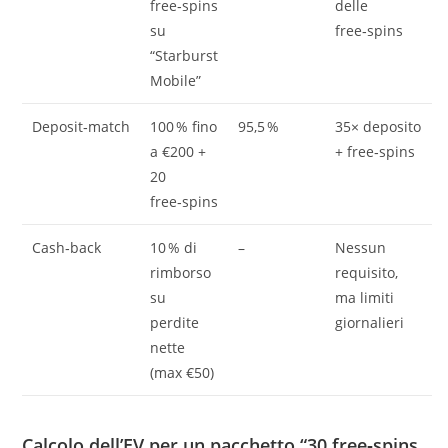
free‑spins
delle
su
free‑spins
“Starburst
Mobile”
Deposit‑match
100 % fino
95,5 %
35× deposito
a €200 +
+ free‑spins
20
free‑spins
Cash‑back
10 % di
–
Nessun
rimborso
requisito,
su
ma limiti
perdite
giornalieri
nette
(max €50)
Calcolo dell’EV per un pacchetto “30 free‑spins