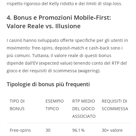
rispetto rigoroso del Kelly ridotto e dei limiti di stop‑loss.
4. Bonus e Promozioni Mobile‑First:
Valore Reale vs. Illusione
I casinò hanno sviluppato offerte specifiche per gli utenti in
movimento: free‑spins, deposit‑match e cash‑back sono i
più comuni. Tuttavia, il valore reale di questi bonus
dipende dall’EV (expected value) tenendo conto del RTP del
gioco e dei requisiti di scommessa (wagering).
Tipologie di bonus più frequenti
TIPO DI
ESEMPIO
RTP MEDIO
REQUISITI DI
BONUS
TIPICO
DEL GIOCO
SCOMMESSA
ASSOCIATO
Free‑spins
30
96,1 %
30× valore