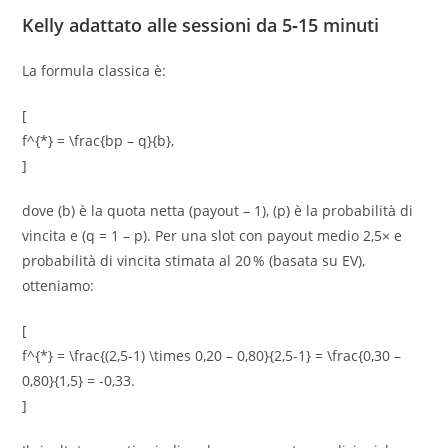
Kelly adattato alle sessioni da 5‑15 minuti
La formula classica è:
[
f^{*} = \frac{bp – q}{b},
]
dove (b) è la quota netta (payout – 1), (p) è la probabilità di
vincita e (q = 1 – p). Per una slot con payout medio 2,5× e
probabilità di vincita stimata al 20 % (basata su EV),
otteniamo:
[
f^{*} = \frac{(2,5-1) \times 0,20 – 0,80}{2,5-1} = \frac{0,30 –
0,80}{1,5} = -0,33.
]