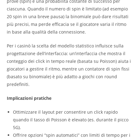
prove (spin) e una probabilità costante di successo per
ciascuna. Quando il numero di spin è limitato (ad esempio
20 spin in una breve pausa) la binomiale può dare risultati
più precisi, ma perde efficacia se il giocatore varia il ritmo
in base alla qualità della connessione.
Per i casinò la scelta del modello statistico influisce sulla
progettazione dell’interfaccia: un’interfaccia che mostra il
conteggio dei click in tempo reale (basata su Poisson) aiuta i
giocatori a gestire il ritmo, mentre un contatore di spin fissi
(basato su binomiale) è più adatto a giochi con round
predefiniti.
Implicazioni pratiche
Ottimizzare il layout per consentire un click rapido
quando il tasso di Poisson è elevato (es. durante il picco
5G).
Offrire opzioni “spin automatici” con limiti di tempo per i