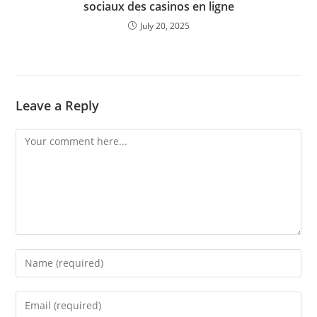
sociaux des casinos en ligne
July 20, 2025
Leave a Reply