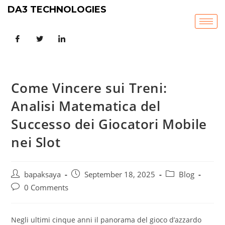
DA3 TECHNOLOGIES
Come Vincere sui Treni:
Analisi Matematica del
Successo dei Giocatori Mobile
nei Slot
bapaksaya
September 18, 2025
Blog
0 Comments
Negli ultimi cinque anni il panorama del gioco d’azzardo