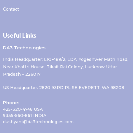
Contact
Useful Links
DA3 Technologies
India Headquarter: LIG-489/2, LDA, Yogeshwer Math Road,
Near Khattri House, Tikait Rai Colony, Lucknow Uttar
Pradesh – 226017
US Headquarter: 2820 93RD PL SE EVERETT, WA 98208
Phone:
425-320-4748 USA
9335-560-861 INDIA
dushyant@da3technologies.com