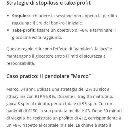
Strategie di stop‑loss e take‑profit
Stop‑loss
: chiudere la sessione non appena la perdita
raggiunge il 5 % del bankroll iniziale.
Take‑profit
: fissare un obiettivo di +8 % e terminare il
gioco una volta raggiunto.
Queste regole riducono l’effetto di “gambler’s fallacy” e
mantengono il giocatore entro i limiti di sicurezza e
responsabilità.
Caso pratico: il pendolare “Marco”
Marco, 34 anni, utilizza una strategia del 2 % su slot a
20 payline con RTP 96,8 %. Durante il tragitto mattutino,
gioca 8 spin al minuto, per un totale di 96 spin. Con un
bankroll di €150, la sua puntata media è €3. Dopo 30 minuti
di viaggio, ha registrato un profitto di €12, corrispondente a
un +8 % rispetto al capitale iniziale. La chiave è stato il