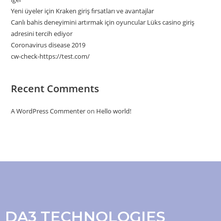
Yeni üyeler için Kraken giriş fırsatları ve avantajlar
Canlı bahis deneyimini artırmak için oyuncular Lüks casino giriş
adresini tercih ediyor
Coronavirus disease 2019
cw-check-https://test.com/
Recent Comments
A WordPress Commenter
on
Hello world!
DA3 TECHNOLOGIES