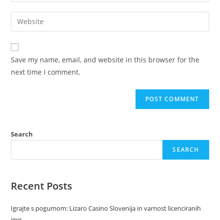
Save my name, email, and website in this browser for the
next time I comment.
Search
SEARCH
Recent Posts
Igrajte s pogumom: Lizaro Casino Slovenija in varnost licenciranih
iger