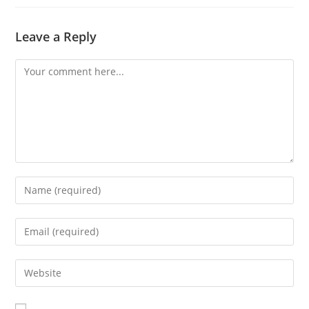
Leave a Reply