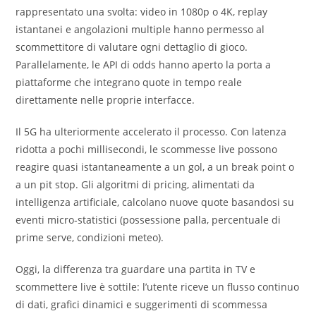
rappresentato una svolta: video in 1080p o 4K, replay
istantanei e angolazioni multiple hanno permesso al
scommettitore di valutare ogni dettaglio di gioco.
Parallelamente, le API di odds hanno aperto la porta a
piattaforme che integrano quote in tempo reale
direttamente nelle proprie interfacce.
Il 5G ha ulteriormente accelerato il processo. Con latenza
ridotta a pochi millisecondi, le scommesse live possono
reagire quasi istantaneamente a un gol, a un break point o
a un pit stop. Gli algoritmi di pricing, alimentati da
intelligenza artificiale, calcolano nuove quote basandosi su
eventi micro‑statistici (possessione palla, percentuale di
prime serve, condizioni meteo).
Oggi, la differenza tra guardare una partita in TV e
scommettere live è sottile: l’utente riceve un flusso continuo
di dati, grafici dinamici e suggerimenti di scommessa