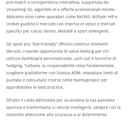
pre‑match a un’esperienza interattiva, supportata da
streaming 5G, algoritmi AI e offerte promozionali mirate.
Abbiamo visto come operatori come Bet365, William Hill e
Unibet guidino il mercato con interfacce veloci e mercati
specifici per calcio, tennis, MotoGP e sport emergenti.
Gli sport più “live‑friendly” offrono continui momenti
decisivi, creando opportunità di value betting per chi
utilizza dashboard personalizzate, cash‑out e tecniche di
hedging. Tuttavia, la responsabilità resta fondamentale:
scegliere piattaforme con licenza ADM, impostare limiti di
puntata e consultare risorse come Naimaproject per
approfondire le best practice.
Sfrutta il caldo dell’estate per accendere la tua passione
sportiva e trasformarla in vincite intelligenti, sempre con la
massima attenzione alla sicurezza e al divertimento.