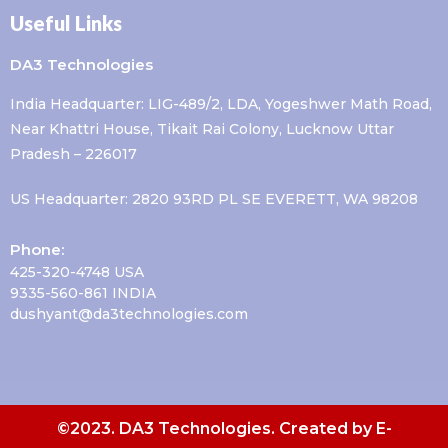
Useful Links
DA3 Technologies
India Headquarter: LIG-489/2, LDA, Yogeshwer Math Road,
Near Khattri House, Tikait Rai Colony, Lucknow Uttar
Pradesh – 226017
US Headquarter: 2820 93RD PL SE EVERETT, WA 98208
Phone:
425-320-4748 USA
9335-560-861 INDIA
dushyant@da3technologies.com
©2023. DA3 Technologies.
Created by E-