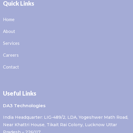
Quick Links
Home
About
Services
Careers
Contact
Useful Links
DA3 Technologies
India Headquarter: LIG-489/2, LDA, Yogeshwer Math Road,
Near Khattri House, Tikait Rai Colony, Lucknow Uttar
Pradesh – 226017