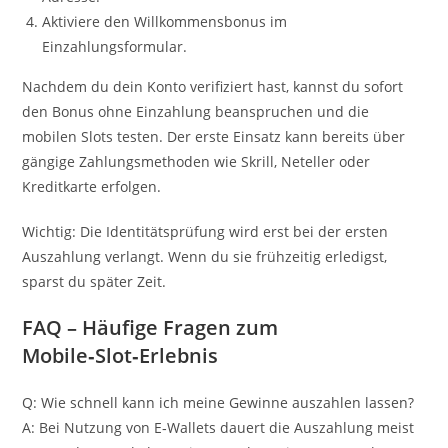
Aktiviere den Willkommensbonus im
Einzahlungsformular.
Nachdem du dein Konto verifiziert hast, kannst du sofort
den Bonus ohne Einzahlung beanspruchen und die
mobilen Slots testen. Der erste Einsatz kann bereits über
gängige Zahlungsmethoden wie Skrill, Neteller oder
Kreditkarte erfolgen.
Wichtig: Die Identitätsprüfung wird erst bei der ersten
Auszahlung verlangt. Wenn du sie frühzeitig erledigst,
sparst du später Zeit.
FAQ – Häufige Fragen zum
Mobile‑Slot‑Erlebnis
Q: Wie schnell kann ich meine Gewinne auszahlen lassen?
A: Bei Nutzung von E‑Wallets dauert die Auszahlung meist