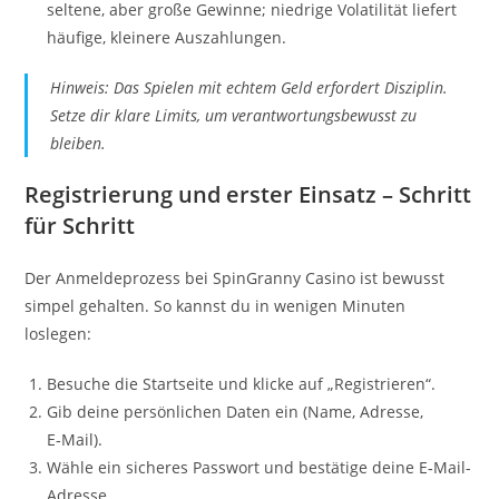
seltene, aber große Gewinne; niedrige Volatilität liefert
häufige, kleinere Auszahlungen.
Hinweis: Das Spielen mit echtem Geld erfordert Disziplin.
Setze dir klare Limits, um verantwortungsbewusst zu
bleiben.
Registrierung und erster Einsatz – Schritt
für Schritt
Der Anmeldeprozess bei SpinGranny Casino ist bewusst
simpel gehalten. So kannst du in wenigen Minuten
loslegen:
Besuche die Startseite und klicke auf „Registrieren“.
Gib deine persönlichen Daten ein (Name, Adresse,
E‑Mail).
Wähle ein sicheres Passwort und bestätige deine E‑Mail-
Adresse.