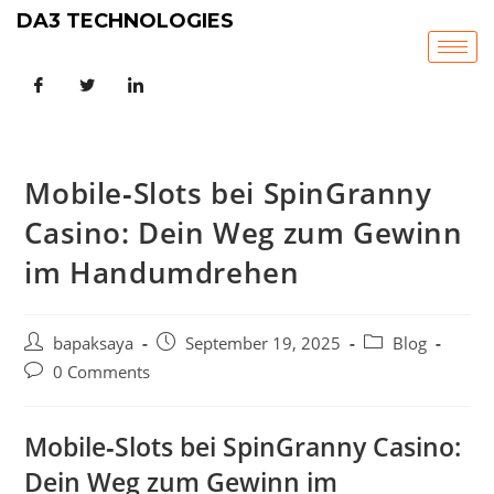
DA3 TECHNOLOGIES
Mobile‑Slots bei SpinGranny
Casino: Dein Weg zum Gewinn
im Handumdrehen
bapaksaya
September 19, 2025
Blog
0 Comments
Mobile‑Slots bei SpinGranny Casino:
Dein Weg zum Gewinn im