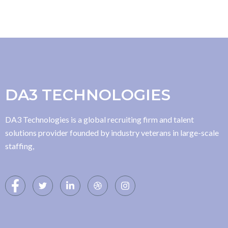
DA3 TECHNOLOGIES
DA3 Technologies is a global recruiting firm and talent
solutions provider founded by industry veterans in large-scale
staffing,