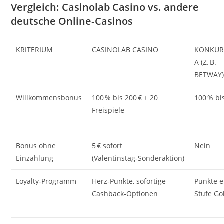
Vergleich: Casinolab Casino vs. andere
deutsche Online‑Casinos
KRITERIUM
CASINOLAB CASINO
KONKUR
A (Z. B.
BETWAY
Willkommensbonus
100 % bis 200 € + 20
100 % bi
Freispiele
Bonus ohne
5 € sofort
Nein
Einzahlung
(Valentinstag‑Sonderaktion)
Loyalty‑Programm
Herz‑Punkte, sofortige
Punkte e
Cashback‑Optionen
Stufe Go