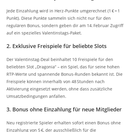
Jede Einzahlung wird in Herz‑Punkte umgerechnet (1 € = 1
Punkt). Diese Punkte sammeln sich nicht nur für den
regulären Bonus, sondern geben dir am 14. Februar Zugriff
auf ein spezielles Valentinstags‑Paket.
2. Exklusive Freispiele für beliebte Slots
Der Valentinstag‑Deal beinhaltet 10 Freispiele für den
beliebten Slot „Dragonia“ – ein Spiel, das für seine hohen
RTP‑Werte und spannende Bonus‑Runden bekannt ist. Die
Freispiele können innerhalb von 48 Stunden nach
Aktivierung eingesetzt werden, ohne dass zusätzliche
Umsatzbedingungen anfallen.
3. Bonus ohne Einzahlung für neue Mitglieder
Neu registrierte Spieler erhalten sofort einen Bonus ohne
Einzahlung von 5 €, der ausschließlich für die