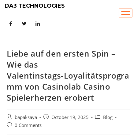
DA3 TECHNOLOGIES
Liebe auf den ersten Spin –
Wie das
Valentinstags‑Loyalitätsprogra
mm von Casinolab Casino
Spielerherzen erobert
bapaksaya
October 19, 2025
Blog
0 Comments