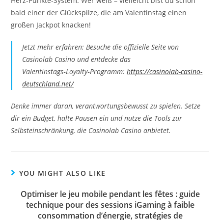
Herz‑Punkte‑System. Wer weiß – vielleicht bist du schon
bald einer der Glückspilze, die am Valentinstag einen
großen Jackpot knacken!
Jetzt mehr erfahren: Besuche die offizielle Seite von
Casinolab Casino und entdecke das
Valentinstags‑Loyalty‑Programm:
https://casinolab-casino-
deutschland.net/
Denke immer daran, verantwortungsbewusst zu spielen. Setze
dir ein Budget, halte Pausen ein und nutze die Tools zur
Selbsteinschränkung, die Casinolab Casino anbietet.
YOU MIGHT ALSO LIKE
Optimiser le jeu mobile pendant les fêtes : guide
technique pour des sessions iGaming à faible
consommation d’énergie, stratégies de