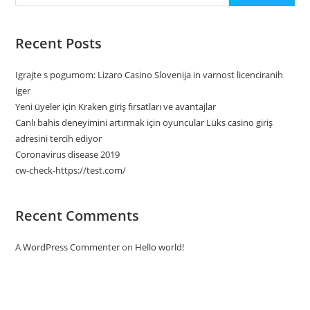
Recent Posts
Igrajte s pogumom: Lizaro Casino Slovenija in varnost licenciranih
iger
Yeni üyeler için Kraken giriş fırsatları ve avantajlar
Canlı bahis deneyimini artırmak için oyuncular Lüks casino giriş
adresini tercih ediyor
Coronavirus disease 2019
cw-check-https://test.com/
Recent Comments
A WordPress Commenter
on
Hello world!