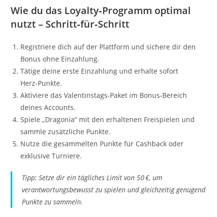
Wie du das Loyalty‑Programm optimal
nutzt – Schritt‑für‑Schritt
Registriere dich auf der Plattform und sichere dir den
Bonus ohne Einzahlung.
Tätige deine erste Einzahlung und erhalte sofort
Herz‑Punkte.
Aktiviere das Valentinstags‑Paket im Bonus‑Bereich
deines Accounts.
Spiele „Dragonia“ mit den erhaltenen Freispielen und
sammle zusätzliche Punkte.
Nutze die gesammelten Punkte für Cashback oder
exklusive Turniere.
Tipp: Setze dir ein tägliches Limit von 50 €, um
verantwortungsbewusst zu spielen und gleichzeitig genügend
Punkte zu sammeln.