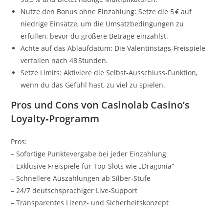
Nutze den Bonus ohne Einzahlung: Setze die 5 € auf
niedrige Einsätze, um die Umsatzbedingungen zu
erfüllen, bevor du größere Beträge einzahlst.
Achte auf das Ablaufdatum: Die Valentinstags‑Freispiele
verfallen nach 48 Stunden.
Setze Limits: Aktiviere die Selbst‑Ausschluss‑Funktion,
wenn du das Gefühl hast, zu viel zu spielen.
Pros und Cons von Casinolab Casino’s
Loyalty‑Programm
Pros:
– Sofortige Punktevergabe bei jeder Einzahlung
– Exklusive Freispiele für Top‑Slots wie „Dragonia“
– Schnellere Auszahlungen ab Silber‑Stufe
– 24/7 deutschsprachiger Live‑Support
– Transparentes Lizenz‑ und Sicherheitskonzept