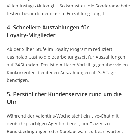
Valentinstags‑Aktion gilt. So kannst du die Sonderangebote
testen, bevor du deine erste Einzahlung tätigst.
4. Schnellere Auszahlungen für
Loyalty‑Mitglieder
Ab der Silber‑Stufe im Loyalty‑Programm reduziert
Casinolab Casino die Bearbeitungszeit für Auszahlungen
auf 24 Stunden. Das ist ein klarer Vorteil gegenüber vielen
Konkurrenten, bei denen Auszahlungen oft 3–5 Tage
benötigen.
5. Persönlicher Kundenservice rund um die
Uhr
Während der Valentins‑Woche steht ein Live‑Chat mit
deutschsprachigen Agenten bereit, um Fragen zu
Bonusbedingungen oder Spielauswahl zu beantworten.