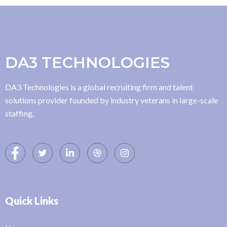
DA3 TECHNOLOGIES
DA3 Technologies is a global recruiting firm and talent
solutions provider founded by industry veterans in large-scale
staffing,
Quick Links