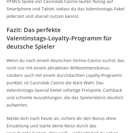
HTML5‑Spiele von Casinolab Casino laufen flüssig auf
Smartphone und Tablet, sodass du das Valentinstags‑Paket
jederzeit und überall nutzen kannst.
Fazit: Das perfekte
Valentinstags‑Loyalty‑Programm für
deutsche Spieler
Wenn du nach einem deutschen Online‑Casino suchst, das
nicht nur mit einem attraktiven Willkommensbonus,
sondern auch mit einem durchdachten Loyalty‑Programm
punktet, ist Casinolab Casino die klare Wahl. Das
Valentinstags‑Special bietet sofortige Freispiele, Cashback
und schnelle Auszahlungen, die das Spielerlebnis deutlich
aufwerten.
Melde dich noch heute an, sichere dir den Bonus ohne
Einzahlung und starte deine Reise durch das