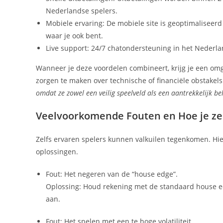
Nederlandse spelers.
Mobiele ervaring: De mobiele site is geoptimaliseerd
waar je ook bent.
Live support: 24/7 chatondersteuning in het Nederlan
Wanneer je deze voordelen combineert, krijg je een omge
zorgen te maken over technische of financiële obstakel
omdat ze zowel een veilig speelveld als een aantrekkelijk b
Veelvoorkomende Fouten en Hoe je ze
Zelfs ervaren spelers kunnen valkuilen tegenkomen. Hi
oplossingen.
Fout: Het negeren van de “house edge”.
Oplossing: Houd rekening met de standaard house edg
aan.
Fout: Het spelen met een te hoge volatiliteit.