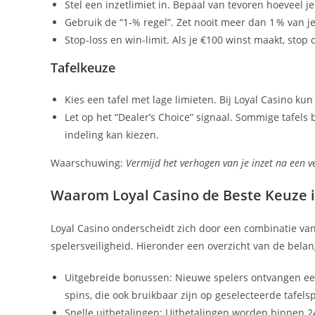
Stel een inzetlimiet in. Bepaal van tevoren hoeveel je
Gebruik de “1‑% regel”. Zet nooit meer dan 1 % van je
Stop‑loss en win‑limit. Als je €100 winst maakt, stop d
Tafelkeuze
Kies een tafel met lage limieten. Bij Loyal Casino kun
Let op het “Dealer’s Choice” signaal. Sommige tafels
indeling kan kiezen.
Waarschuwing:
Vermijd het verhogen van je inzet na een ver
Waarom Loyal Casino de Beste Keuze i
Loyal Casino onderscheidt zich door een combinatie va
spelersveiligheid. Hieronder een overzicht van de belan
Uitgebreide bonussen: Nieuwe spelers ontvangen ee
spins, die ook bruikbaar zijn op geselecteerde tafelsp
Snelle uitbetalingen: Uitbetalingen worden binnen 24 