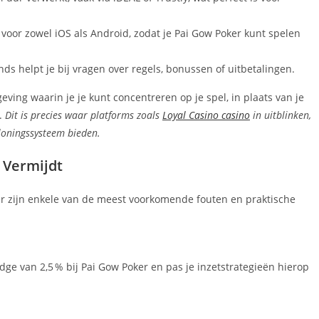
 voor zowel iOS als Android, zodat je Pai Gow Poker kunt spelen
ds helpt je bij vragen over regels, bonussen of uitbetalingen.
ving waarin je je kunt concentreren op je spel, in plaats van je
s.
Dit is precies waar platforms zoals
Loyal Casino casino
in uitblinken,
eloningssysteem bieden.
 Vermijdt
er zijn enkele van de meest voorkomende fouten en praktische
e van 2,5 % bij Pai Gow Poker en pas je inzetstrategieën hierop