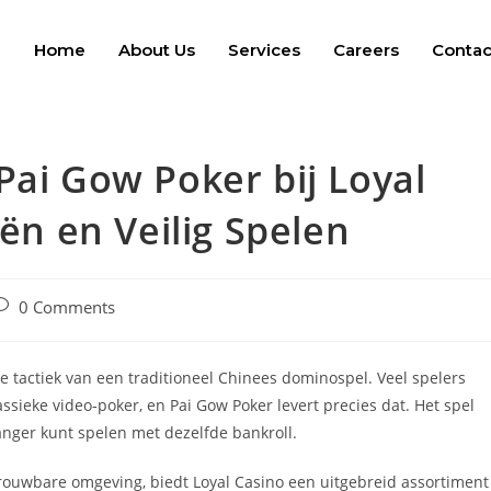
Home
About Us
Services
Careers
Contac
Pai Gow Poker bij Loyal
eën en Veilig Spelen
0 Comments
 tactiek van een traditioneel Chinees dominospel. Veel spelers
assieke video‑poker, en Pai Gow Poker levert precies dat. Het spel
langer kunt spelen met dezelfde bankroll.
trouwbare omgeving, biedt Loyal Casino een uitgebreid assortiment