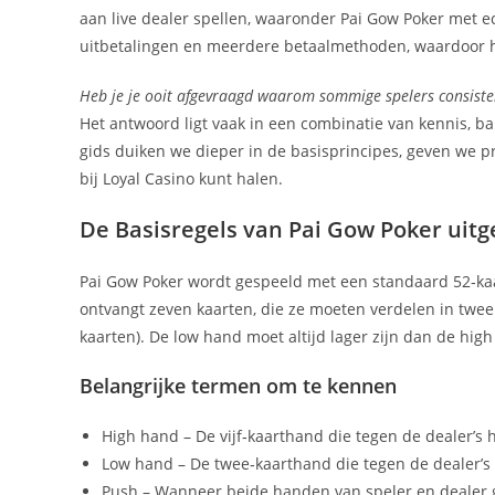
aan live dealer spellen, waaronder Pai Gow Poker met ec
uitbetalingen en meerdere betaalmethoden, waardoor het
Heb je je ooit afgevraagd waarom sommige spelers consisten
Het antwoord ligt vaak in een combinatie van kennis, ba
gids duiken we dieper in de basisprincipes, geven we pr
bij Loyal Casino kunt halen.
De Basisregels van Pai Gow Poker uitg
Pai Gow Poker wordt gespeeld met een standaard 52‑kaar
ontvangt zeven kaarten, die ze moeten verdelen in twee
kaarten). De low hand moet altijd lager zijn dan de hig
Belangrijke termen om te kennen
High hand – De vijf‑kaarthand die tegen de dealer’s
Low hand – De twee‑kaarthand die tegen de dealer’s
Push – Wanneer beide handen van speler en dealer gelij