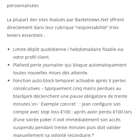
personnalisées
La plupart des sites évalués par Basketnews.Net offrent
directement dans leur rubrique “responsabilité” trois
leviers essentiels :
Limite dépôt quotidienne / hebdomadaire fixable via
votre profil client.
Plafond perte journalier qui bloque automatiquement
toutes nouvelles mises dès atteinte.
Fonction auto‑block temporel activable après X pertes
consécutives – typiquement cinq mains perdues au
blackjack déclenchent une pause obligatoire de trente
minutes.\n>`Exemple concret` : Jean configure son
compte avec stop loss €100 ; après avoir perdu €100 lors
d’une soirée poker il voit immédiatement son accès
suspendu pendant trente minutes puis doit valider
manuellement sa volonté reconduire.*