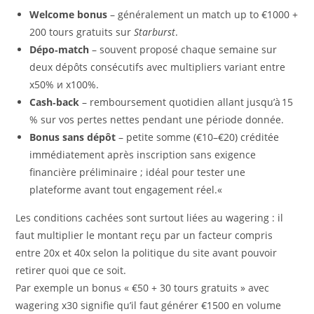
Welcome bonus
– généralement un match up to €1000 +
200 tours gratuits sur
Starburst
.
Dépo‑match
– souvent proposé chaque semaine sur
deux dépôts consécutifs avec multipliers variant entre
x50% и x100%.
Cash‑back
– remboursement quotidien allant jusqu’à 15
% sur vos pertes nettes pendant une période donnée.
Bonus sans dépôt
– petite somme (€10–€20) créditée
immédiatement après inscription sans exigence
financière préliminaire ; idéal pour tester une
plateforme avant tout engagement réel.«
Les conditions cachées sont surtout liées au wagering : il
faut multiplier le montant reçu par un facteur compris
entre 20x et 40x selon la politique du site avant pouvoir
retirer quoi que ce soit.
Par exemple un bonus « €50 + 30 tours gratuits » avec
wagering x30 signifie qu’il faut générer €1500 en volume