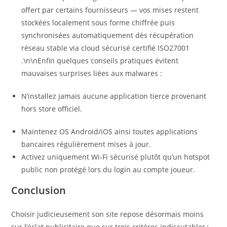
offert par certains fournisseurs — vos mises restent
stockées localement sous forme chiffrée puis
synchronisées automatiquement dès récupération
réseau stable via cloud sécurisé certifié ISO27001
.\n\nEnfin quelques conseils pratiques évitent
mauvaises surprises liées aux malwares :
N’installez jamais aucune application tierce provenant
hors store officiel.
Maintenez OS Android/iOS ainsi toutes applications
bancaires régulièrement mises à jour.
Activez uniquement Wi‑Fi sécurisé plutôt qu’un hotspot
public non protégé lors du login au compte joueur.
Conclusion
Choisir judicieusement son site repose désormais moins
sur l’éclat publicitaire que sur trois critères indiscutables :