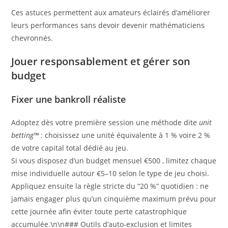
Ces astuces permettent aux amateurs éclairés d’améliorer
leurs performances sans devoir devenir mathématiciens
chevronnés.
Jouer responsablement et gérer son
budget
Fixer une bankroll réaliste
Adoptez dès votre première session une méthode dite
unit
betting™
: choisissez une unité équivalente à 1 % voire 2 %
de votre capital total dédié au jeu.
Si vous disposez d’un budget mensuel €500 , limitez chaque
mise individuelle autour €5–10 selon le type de jeu choisi.
Appliquez ensuite la règle stricte du “20 %” quotidien : ne
jamais engager plus qu’un cinquième maximum prévu pour
cette journée afin éviter toute perte catastrophique
accumulée.\n\n### Outils d’auto‑exclusion et limites