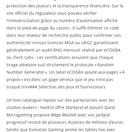
protection des joueurs et la transparence financière. Sur le
site officiel du régulateur vous pouvez vérifier
l’immatriculation grâce au numéro d’autorisation affiché
dans le pied‑de‑page du casino : il suffit d’entrer ce code
dans leur moteur de recherche public pour confirmer son
authenticité.\n\nLes licences MGA ou UKGC garantissent
généralement un audit RNG mensuel réalisé par eCOGRA
ou iTech Labs ; ces certifications assurent que chaque
tirage aléatoire suit strictement le protocole « Random
Number Generator ». Un label eCOGRA ajouté aux pages « À
propos » est donc un gage sérieux que le jeu n’est pas
truqué.\n\n### Sélection des jeux et fournisseurs
Un bon catalogue repose sur des partenariats avec les
studios leaders : NetEnt offre
Starburst
et
Gonzo’s Quest
,
Microgaming propose
Mega Moolah
avec son jackpot
progressif record de plusieurs dizaines de millions d’euros,
tandis que Evolution Gaming anime les tables live avec