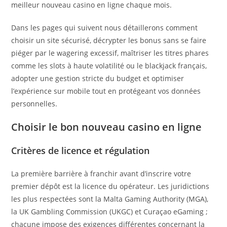
meilleur nouveau casino en ligne chaque mois.
Dans les pages qui suivent nous détaillerons comment
choisir un site sécurisé, décrypter les bonus sans se faire
piéger par le wagering excessif, maîtriser les titres phares
comme les slots à haute volatilité ou le blackjack français,
adopter une gestion stricte du budget et optimiser
l’expérience sur mobile tout en protégeant vos données
personnelles.
Choisir le bon nouveau casino en ligne
Critères de licence et régulation
La première barrière à franchir avant d’inscrire votre
premier dépôt est la licence du opérateur. Les juridictions
les plus respectées sont la Malta Gaming Authority (MGA),
la UK Gambling Commission (UKGC) et Curaçao eGaming ;
chacune impose des exigences différentes concernant la