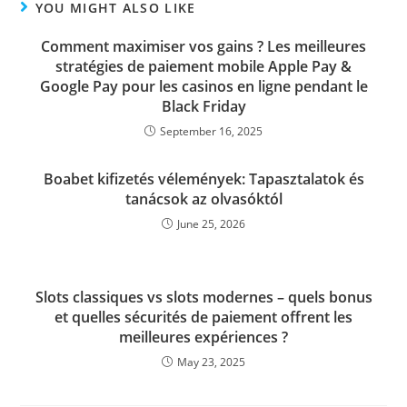
YOU MIGHT ALSO LIKE
Comment maximiser vos gains ? Les meilleures
stratégies de paiement mobile Apple Pay &
Google Pay pour les casinos en ligne pendant le
Black Friday
September 16, 2025
Boabet kifizetés vélemények: Tapasztalatok és
tanácsok az olvasóktól
June 25, 2026
Slots classiques vs slots modernes – quels bonus
et quelles sécurités de paiement offrent les
meilleures expériences ?
May 23, 2025