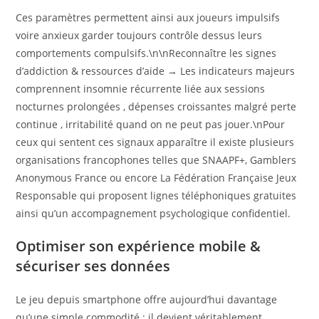
Ces paramètres permettent ainsi aux joueurs impulsifs
voire anxieux garder toujours contrôle dessus leurs
comportements compulsifs.\n\nReconnaître les signes
d’addiction & ressources d’aide → Les indicateurs majeurs
comprennent insomnie récurrente liée aux sessions
nocturnes prolongées , dépenses croissantes malgré perte
continue , irritabilité quand on ne peut pas jouer.\nPour
ceux qui sentent ces signaux apparaître il existe plusieurs
organisations francophones telles que SNAAPF+, Gamblers
Anonymous France ou encore La Fédération Française Jeux
Responsable qui proposent lignes téléphoniques gratuites
ainsi qu’un accompagnement psychologique confidentiel.
Optimiser son expérience mobile &
sécuriser ses données
Le jeu depuis smartphone offre aujourd’hui davantage
qu’une simple commodité ; il devient véritablement