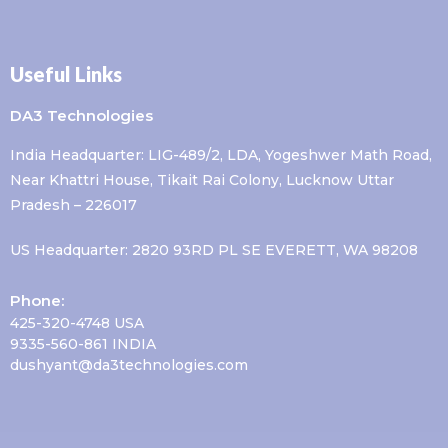
Useful Links
DA3 Technologies
India Headquarter: LIG-489/2, LDA, Yogeshwer Math Road,
Near Khattri House, Tikait Rai Colony, Lucknow Uttar
Pradesh – 226017
US Headquarter: 2820 93RD PL SE EVERETT, WA 98208
Phone:
425-320-4748 USA
9335-560-861 INDIA
dushyant@da3technologies.com