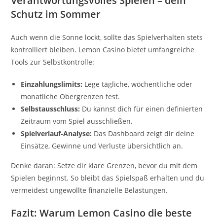
Verantwortungsvolles Spielen – dein
Schutz im Sommer
Auch wenn die Sonne lockt, sollte das Spielverhalten stets
kontrolliert bleiben. Lemon Casino bietet umfangreiche
Tools zur Selbstkontrolle:
Einzahlungslimits:
Lege tägliche, wöchentliche oder
monatliche Obergrenzen fest.
Selbstausschluss:
Du kannst dich für einen definierten
Zeitraum vom Spiel ausschließen.
Spielverlauf‑Analyse:
Das Dashboard zeigt dir deine
Einsätze, Gewinne und Verluste übersichtlich an.
Denke daran: Setze dir klare Grenzen, bevor du mit dem
Spielen beginnst. So bleibt das Spielspaß erhalten und du
vermeidest ungewollte finanzielle Belastungen.
Fazit: Warum Lemon Casino die beste