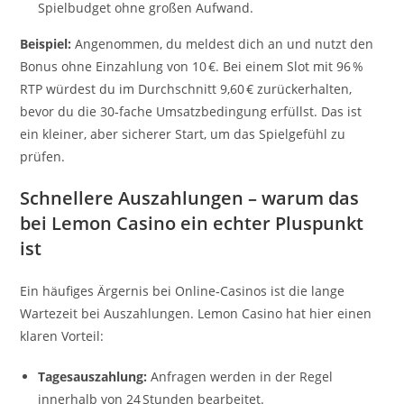
Spielbudget ohne großen Aufwand.
Beispiel:
Angenommen, du meldest dich an und nutzt den
Bonus ohne Einzahlung von 10 €. Bei einem Slot mit 96 %
RTP würdest du im Durchschnitt 9,60 € zurückerhalten,
bevor du die 30‑fache Umsatzbedingung erfüllst. Das ist
ein kleiner, aber sicherer Start, um das Spielgefühl zu
prüfen.
Schnellere Auszahlungen – warum das
bei Lemon Casino ein echter Pluspunkt
ist
Ein häufiges Ärgernis bei Online‑Casinos ist die lange
Wartezeit bei Auszahlungen. Lemon Casino hat hier einen
klaren Vorteil:
Tagesauszahlung:
Anfragen werden in der Regel
innerhalb von 24 Stunden bearbeitet.