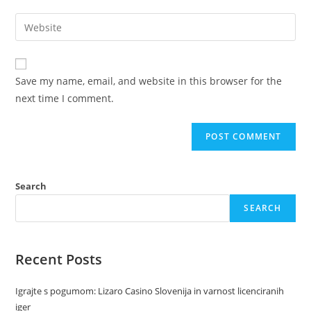
Save my name, email, and website in this browser for the
next time I comment.
Search
SEARCH
Recent Posts
Igrajte s pogumom: Lizaro Casino Slovenija in varnost licenciranih
iger