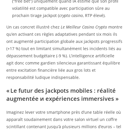
(“free bet”) uniquement quand IA estime que son profil
volatilité est compatible avec participation sûre au
prochain tirage jackpot (
crypto casino
, RTP élevé).
Un cas concret illustré chez
Le Meilleur Casino Crypto
montre
qu’en activant ces règles adaptatives pendant six mois ils
ont augmenté participation globale aux jackpots progressifs
(+17 %) tout en limitant simultanément les incidents liés au
dépassement budgétaire (-9 %). L’intelligence artificielle
agit donc comme gardien silencieux garantissant équilibre
entre excitation financière liée aux gros lots et
responsabilité ludique indispensable.
« Le futur des jackpots mobiles : réalité
augmentée и expériences immersives »
Imaginez lever votre smartphone près d’une table réelle où
apparaît soudainement dans votre salon virtuel un coffre
scintillant contenant jusqu’à plusieurs millions d’euros – tel