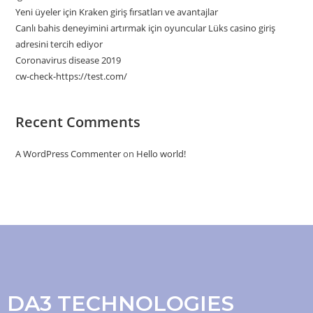
Yeni üyeler için Kraken giriş fırsatları ve avantajlar
Canlı bahis deneyimini artırmak için oyuncular Lüks casino giriş
adresini tercih ediyor
Coronavirus disease 2019
cw-check-https://test.com/
Recent Comments
A WordPress Commenter
on
Hello world!
DA3 TECHNOLOGIES