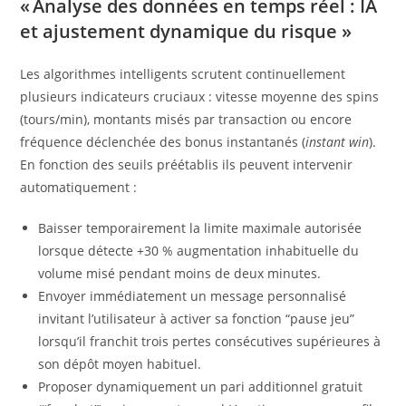
« Analyse des données en temps réel : IA
et ajustement dynamique du risque »
Les algorithmes intelligents scrutent continuellement
plusieurs indicateurs cruciaux : vitesse moyenne des spins
(tours/min), montants misés par transaction ou encore
fréquence déclenchée des bonus instantanés (
instant win
).
En fonction des seuils préétablis ils peuvent intervenir
automatiquement :
Baisser temporairement la limite maximale autorisée
lorsque détecte +30 % augmentation inhabituelle du
volume misé pendant moins de deux minutes.
Envoyer immédiatement un message personnalisé
invitant l’utilisateur à activer sa fonction “pause jeu”
lorsqu’il franchit trois pertes consécutives supérieures à
son dépôt moyen habituel.
Proposer dynamiquement un pari additionnel gratuit