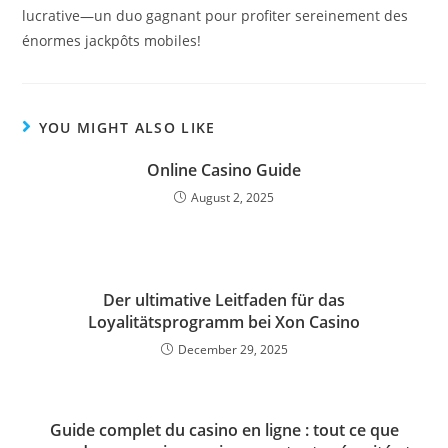
lucrative—un duo gagnant pour profiter sereinement ​des
énormes jackpôts mobiles!
YOU MIGHT ALSO LIKE
Online Casino Guide
August 2, 2025
Der ultimative Leitfaden für das
Loyalitätsprogramm bei Xon Casino
December 29, 2025
Guide complet du casino en ligne : tout ce que