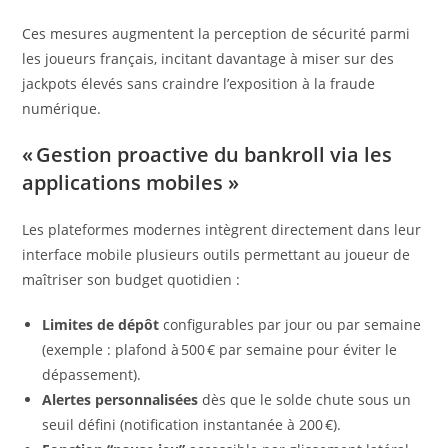
Ces mesures augmentent la perception de sécurité parmi
les joueurs français, incitant davantage à miser sur des
jackpots élevés sans craindre l’exposition à la fraude
numérique.
« Gestion proactive du bankroll via les
applications mobiles »
Les plateformes modernes intègrent directement dans leur
interface mobile plusieurs outils permettant au joueur de
maîtriser son budget quotidien :
Limites de dépôt
configurables par jour ou par semaine
(exemple : plafond à 500 € par semaine pour éviter le
dépassement).
Alertes personnalisées
dès que le solde chute sous un
seuil défini (notification instantanée à 200 €).