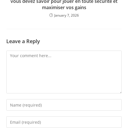
vous devez savoir pour jouer en toute sécurité et
maximiser vos gains
January 7, 2026
Leave a Reply