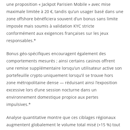
une proposition « Jackpot Parisien Mobile » avec mise
maximale limitée à 20 €, tandis qu’un usager basé dans une
zone offshore bénéficiera souvent d’un bonus sans limite
imposée mais soumis à validation KYC stricte
conformément aux exigences françaises sur les jeux
responsables.*
Bonus géo‑spécifiques encouragent également des
comportements mesurés ; ainsi certains casinos offrent
une remise supplémentaire lorsqu’un utilisateur active son
portefeuille crypto uniquement lorsqu’il se trouve hors
zone métropolitaine dense — réduisant ainsi l’exposition
excessive lors d’une session nocturne dans un
environnement domestique propice aux pertes
impulsives.*
Analyse quantitative montre que ces ciblages régionaux
augmentent globalement le volume total misé (+15 %) tout