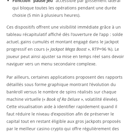
Fonction “pause jeu”
accessible par glissement latéral
qui bloque toutes les opérations pendant une durée
choisie (5 min à plusieurs heures).
Ces dispositifs offrent une visibilité immédiate grâce à un
tableau récapitulatif affiché dès l’ouverture de l’app : solde
actuel, gains cumulés et montant engagé dans le jackpot
progressif en cours («
Jackpot Mega Boost
», RTP≈96 %). Le
joueur peut ainsi ajuster sa mise en temps réel sans devoir
naviguer vers un menu secondaire complexe.
Par ailleurs, certaines applications proposent des rapports
détaillés sous forme graphique montrant l’évolution du
bankroll versus le nombre de spins réalisés sur chaque
machine virtuelle («
Book of Ra Deluxe
», volatilité élevée).
Cette visualisation aide à identifier rapidement quand il
faut réduire le niveau d’exposition afin de préserver le
capital tout en restant éligible aux gros jackpots proposés
par le meilleur casino crypto qui offre régulièrement des