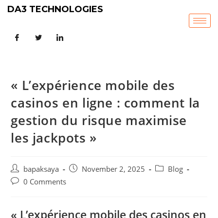
DA3 TECHNOLOGIES
« L’expérience mobile des
casinos en ligne : comment la
gestion du risque maximise
les jackpots »
bapaksaya
November 2, 2025
Blog
0 Comments
« L’expérience mobile des casinos en