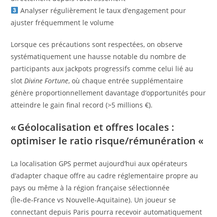
Analyser régulièrement le taux d’engagement pour
ajuster fréquemment le volume
Lorsque ces précautions sont respectées, on observe
systématiquement une hausse notable du nombre de
participants aux jackpots progressifs comme celui lié au
slot
Divine Fortune
, où chaque entrée supplémentaire
génère proportionnellement davantage d’opportunités pour
atteindre le gain final record (>5 millions €).
« Géolocalisation et offres locales :
optimiser le ratio risque/rémunération «
La localisation GPS permet aujourd’hui aux opérateurs
d’adapter chaque offre au cadre réglementaire propre au
pays ou même à la région française sélectionnée
(Île‑de‑France vs Nouvelle‑Aquitaine). Un joueur se
connectant depuis Paris pourra recevoir automatiquement