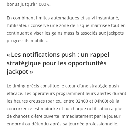
bonus jusqu’à 1 000 €.
En combinant limites automatiques et suivi instantané,
l’utilisateur conserve une zone de risque maîtrisée tout en
continuant à viser les gains massifs associés aux jackpots
progressifs mobiles.
« Les notifications push : un rappel
stratégique pour les opportunités
jackpot »
Le timing précis constitue le cœur d’une stratégie push
efficace. Les opérateurs programment leurs alertes durant
les heures creuses (par ex., entre 02h00 et 04h00) où la
concurrence est moindre et où chaque notification a plus
de chances d’être ouverte immédiatement par le joueur
endormi ou détendu après sa journée professionnelle.