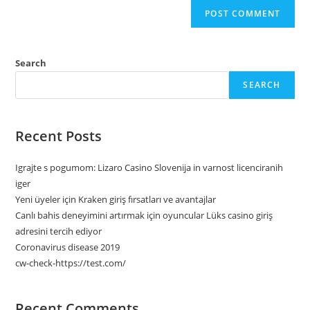
Search
SEARCH
Recent Posts
Igrajte s pogumom: Lizaro Casino Slovenija in varnost licenciranih
iger
Yeni üyeler için Kraken giriş fırsatları ve avantajlar
Canlı bahis deneyimini artırmak için oyuncular Lüks casino giriş
adresini tercih ediyor
Coronavirus disease 2019
cw-check-https://test.com/
Recent Comments