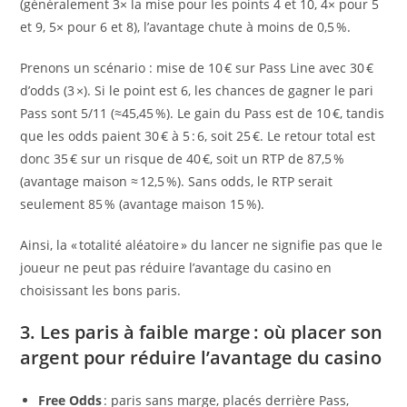
(généralement 3× la mise pour les points 4 et 10, 4× pour 5
et 9, 5× pour 6 et 8), l’avantage chute à moins de 0,5 %.
Prenons un scénario : mise de 10 € sur Pass Line avec 30 €
d’odds (3 ×). Si le point est 6, les chances de gagner le pari
Pass sont 5/11 (≈45,45 %). Le gain du Pass est de 10 €, tandis
que les odds paient 30 € à 5 : 6, soit 25 €. Le retour total est
donc 35 € sur un risque de 40 €, soit un RTP de 87,5 %
(avantage maison ≈ 12,5 %). Sans odds, le RTP serait
seulement 85 % (avantage maison 15 %).
Ainsi, la « totalité aléatoire » du lancer ne signifie pas que le
joueur ne peut pas réduire l’avantage du casino en
choisissant les bons paris.
3. Les paris à faible marge : où placer son
argent pour réduire l’avantage du casino
Free Odds
: paris sans marge, placés derrière Pass,