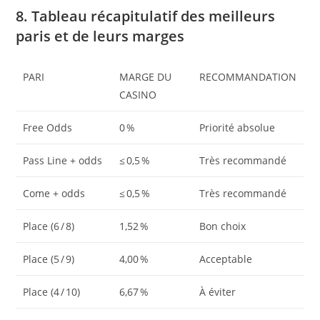
8. Tableau récapitulatif des meilleurs
paris et de leurs marges
PARI
MARGE DU
RECOMMANDATION
CASINO
Free Odds
0 %
Priorité absolue
Pass Line + odds
≤ 0,5 %
Très recommandé
Come + odds
≤ 0,5 %
Très recommandé
Place (6 / 8)
1,52 %
Bon choix
Place (5 / 9)
4,00 %
Acceptable
Place (4 / 10)
6,67 %
À éviter