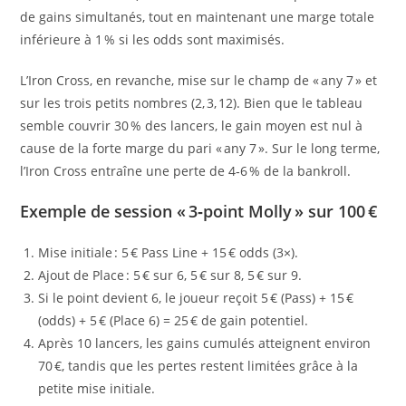
de gains simultanés, tout en maintenant une marge totale
inférieure à 1 % si les odds sont maximisés.
L’Iron Cross, en revanche, mise sur le champ de « any 7 » et
sur les trois petits nombres (2, 3, 12). Bien que le tableau
semble couvrir 30 % des lancers, le gain moyen est nul à
cause de la forte marge du pari « any 7 ». Sur le long terme,
l’Iron Cross entraîne une perte de 4‑6 % de la bankroll.
Exemple de session « 3‑point Molly » sur 100 €
Mise initiale : 5 € Pass Line + 15 € odds (3×).
Ajout de Place : 5 € sur 6, 5 € sur 8, 5 € sur 9.
Si le point devient 6, le joueur reçoit 5 € (Pass) + 15 €
(odds) + 5 € (Place 6) = 25 € de gain potentiel.
Après 10 lancers, les gains cumulés atteignent environ
70 €, tandis que les pertes restent limitées grâce à la
petite mise initiale.