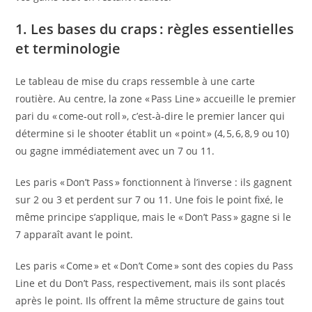
1. Les bases du craps : règles essentielles
et terminologie
Le tableau de mise du craps ressemble à une carte
routière. Au centre, la zone « Pass Line » accueille le premier
pari du « come‑out roll », c’est‑à‑dire le premier lancer qui
détermine si le shooter établit un « point » (4, 5, 6, 8, 9 ou 10)
ou gagne immédiatement avec un 7 ou 11.
Les paris « Don’t Pass » fonctionnent à l’inverse : ils gagnent
sur 2 ou 3 et perdent sur 7 ou 11. Une fois le point fixé, le
même principe s’applique, mais le « Don’t Pass » gagne si le
7 apparaît avant le point.
Les paris « Come » et « Don’t Come » sont des copies du Pass
Line et du Don’t Pass, respectivement, mais ils sont placés
après le point. Ils offrent la même structure de gains tout