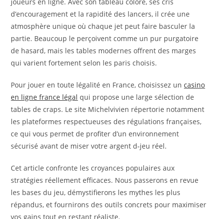
joueurs en ligne. Avec son tableau coloré, ses cris
d’encouragement et la rapidité des lancers, il crée une
atmosphère unique où chaque jet peut faire basculer la
partie. Beaucoup le perçoivent comme un pur purgatoire
de hasard, mais les tables modernes offrent des marges
qui varient fortement selon les paris choisis.
Pour jouer en toute légalité en France, choisissez un
casino
en ligne france légal
qui propose une large sélection de
tables de craps. Le site Michelvivien répertorie notamment
les plateformes respectueuses des régulations françaises,
ce qui vous permet de profiter d’un environnement
sécurisé avant de miser votre argent d‑jeu réel.
Cet article confronte les croyances populaires aux
stratégies réellement efficaces. Nous passerons en revue
les bases du jeu, démystifierons les mythes les plus
répandus, et fournirons des outils concrets pour maximiser
vos gains tout en restant réaliste.