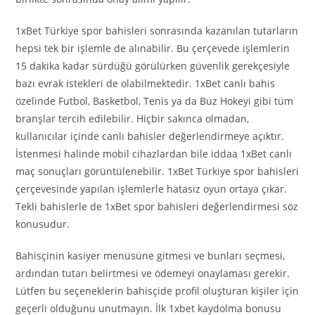
1xBet Türkiye spor bahisleri sonrasında kazanılan tutarların
hepsi tek bir işlemle de alınabilir. Bu çerçevede işlemlerin
15 dakika kadar sürdüğü görülürken güvenlik gerekçesiyle
bazı evrak istekleri de olabilmektedir. 1xBet canlı bahis
özelinde Futbol, Basketbol, Tenis ya da Buz Hokeyi gibi tüm
branşlar tercih edilebilir. Hiçbir sakınca olmadan,
kullanıcılar içinde canlı bahisler değerlendirmeye açıktır.
İstenmesi halinde mobil cihazlardan bile iddaa 1xBet canlı
maç sonuçları görüntülenebilir. 1xBet Türkiye spor bahisleri
çerçevesinde yapılan işlemlerle hatasız oyun ortaya çıkar.
Tekli bahislerle de 1xBet spor bahisleri değerlendirmesi söz
konusudur.
Bahisçinin kasiyer menüsüne gitmesi ve bunları seçmesi,
ardından tutarı belirtmesi ve ödemeyi onaylaması gerekir.
Lütfen bu seçeneklerin bahisçide profil oluşturan kişiler için
geçerli olduğunu unutmayın. İlk 1xbet kaydolma bonusu