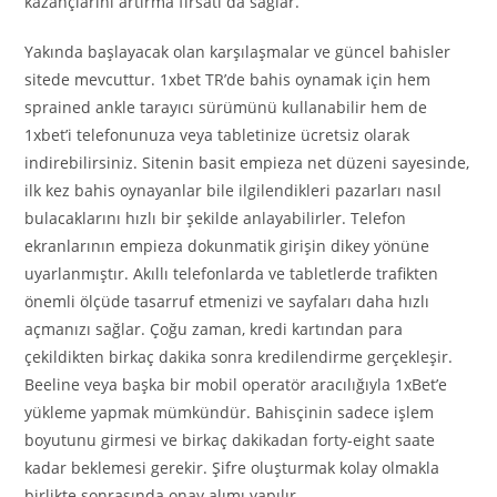
kazançlarını artırma fırsatı da sağlar.
Yakında başlayacak olan karşılaşmalar ve güncel bahisler
sitede mevcuttur. 1xbet TR’de bahis oynamak için hem
sprained ankle tarayıcı sürümünü kullanabilir hem de
1xbet’i telefonunuza veya tabletinize ücretsiz olarak
indirebilirsiniz. Sitenin basit empieza net düzeni sayesinde,
ilk kez bahis oynayanlar bile ilgilendikleri pazarları nasıl
bulacaklarını hızlı bir şekilde anlayabilirler. Telefon
ekranlarının empieza dokunmatik girişin dikey yönüne
uyarlanmıştır. Akıllı telefonlarda ve tabletlerde trafikten
önemli ölçüde tasarruf etmenizi ve sayfaları daha hızlı
açmanızı sağlar. Çoğu zaman, kredi kartından para
çekildikten birkaç dakika sonra kredilendirme gerçekleşir.
Beeline veya başka bir mobil operatör aracılığıyla 1xBet’e
yükleme yapmak mümkündür. Bahisçinin sadece işlem
boyutunu girmesi ve birkaç dakikadan forty-eight saate
kadar beklemesi gerekir. Şifre oluşturmak kolay olmakla
birlikte sonrasında onay alımı yapılır.