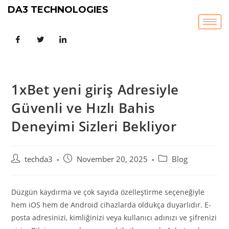
DA3 TECHNOLOGIES
1xBet yeni giriş Adresiyle
Güvenli ve Hızlı Bahis
Deneyimi Sizleri Bekliyor
techda3
November 20, 2025
Blog
Düzgün kaydırma ve çok sayıda özelleştirme seçeneğiyle
hem iOS hem de Android cihazlarda oldukça duyarlıdır. E-
posta adresinizi, kimliğinizi veya kullanıcı adınızı ve şifrenizi