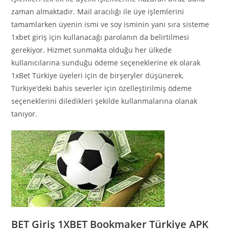
zaman almaktadır. Mail aracılığı ile üye işlemlerini
tamamlarken üyenin ismi ve soy isminin yanı sıra sisteme
1xbet giriş için kullanacağı parolanın da belirtilmesi
gerekiyor. Hizmet sunmakta olduğu her ülkede
kullanıcılarına sunduğu ödeme seçeneklerine ek olarak
1xBet Türkiye üyeleri için de birşeryler düşünerek,
Türkiye’deki bahis severler için özelleştirilmiş ödeme
seçeneklerini diledikleri şekilde kullanmalarına olanak
tanıyor.
BET Giriş 1XBET Bookmaker Türkiye APK