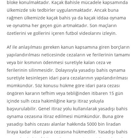
bloke konulmaktadır. Kaçak Bahisle mücadele kapsamında
ülkemizde sıkı tedbirler uygulanmaktadır. Ancak buna
rağmen ülkemizde kaçak bahis ya da kaçak iddaa oynama
ve oynatma her geçen gün artmaktadır. Son maçların
özetlerini ve gollerini içeren futbol videolarını izleyin.
Af ile anlaşılması gereken kanun kapsamına giren borçların
yapılandırılması neticesinde cezaların ve ferilerinin tamamı
veya bir kısmının ödenmesi suretiyle kalan ceza ve
ferilerinin silinmesidir. Dolayısıyla yasadışı bahis oynama
suretiyle kesinleşen idari para cezalarının yapılandırılması
mümkündür. Söz konusu hükme göre idari para cezası
öngören kararın tefhim veya tebliğinden itibaren 15 gün
içinde sulh ceza hakimliğine karşı itiraz yoluyla
başvurulabilir. Genel itiraz yolu kullanılarak yasadışı bahis
oynama cezasına itiraz edilmesi mümkündür. Buna göre
yasadışı bahis cezası alanlar hakkında 5000 bin liradan
liraya kadar idari para cezasına hükmedilir. Yasadışı bahis