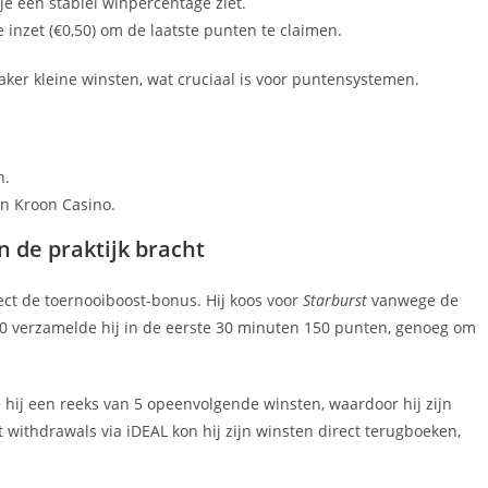
je een stabiel winpercentage ziet.
e inzet (€0,50) om de laatste punten te claimen.
ker kleine winsten, wat cruciaal is voor puntensystemen.
n.
an Kroon Casino.
n de praktijk bracht
rect de toernooiboost‑bonus. Hij koos voor
Starburst
vanwege de
0,10 verzamelde hij in de eerste 30 minuten 150 punten, genoeg om
 hij een reeks van 5 opeenvolgende winsten, waardoor hij zijn
 withdrawals via iDEAL kon hij zijn winsten direct terugboeken,