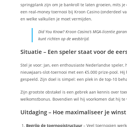
springplank zijn om je bankroll te laten groeien, mits je 
een real‑money toernooi bij Kroon Casino (onderdeel v
en welke valkuilen je moet vermijden.
Did You Know? Kroon Casino’s MGA‑licentie garande
kunt richten op de wedstrijd.
Situatie – Een speler staat voor de eer
Stel je voor: Jan, een enthousiaste Nederlandse speler,
nieuwjaars‑slot‑toernooi met een €5.000 prize‑pool. Hij 
gespeeld. Zijn doel is simpel: een plek in de top‑10 be
Zijn grootste obstakel is een gebrek aan kennis over toe
welkomstbonus. Bovendien wil hij voorkomen dat hij te ve
Uitdaging – Hoe maximaliseer je winst 
Begrijp de toernooistructuur
– Veel toernooien werk