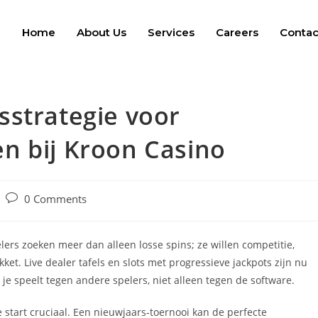
Home
About Us
Services
Careers
Contac
sstrategie voor
n bij Kroon Casino
0 Comments
ers zoeken meer dan alleen losse spins; ze willen competitie,
ket. Live dealer tafels en slots met progressieve jackpots zijn nu
e speelt tegen andere spelers, niet alleen tegen de software.
 start cruciaal. Een nieuwjaars‑toernooi kan de perfecte