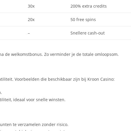
30x
200% extra credits
20x
50 free spins
–
Snellere cash‑out
rna de welkomstbonus. Zo verminder je de totale omloopsom.
tiliteit. Voorbeelden die beschikbaar zijn bij Kroon Casino:
n.
liteit, ideaal voor snelle winsten.
punten te verzamelen zonder risico.