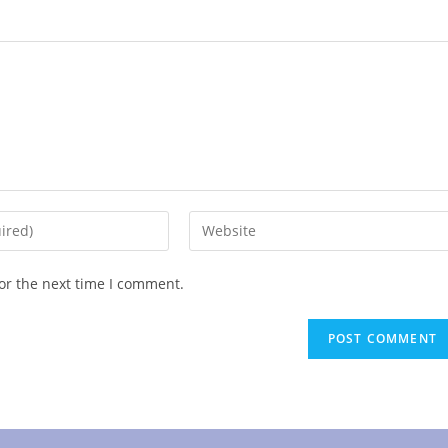
or the next time I comment.