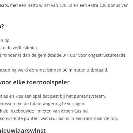
laats, met een netto winst van €78,50 en een extra €20 bonus van
p?
en op.
telde verlieslimiet.
at minder is dan de gemiddelde 3‑4 uur voor ongestructureerde
steuning werd de winst binnen 30 minuten uitbetaald.
voor elke toernooispeler
ities en kies een spel dat past bij het puntensysteem.
nussen om de totale wagering te verlagen.
ik de ingebouwde limieten van Kroon Casino.
 consistente punten, wat cruciaal is in een race naar de top.
 nieuwjaarswinst