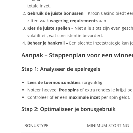
totale inzet.
Gebruik de juiste bonussen
– Kroon Casino biedt ee
zitten vaak
wagering requirements
aan.
Kies de juiste spellen
– Niet alle slots zijn even ge
volatiliteit, wat consistentie bevordert.
Beheer je bankroll
– Een slechte inzetstrategie kan j
Aanpak – Stappenplan voor een winne
Stap 1: Analyseer de spelregels
Lees de toernooicondities
zorgvuldig.
Noteer hoeveel
free spins
of extra rondes je krijgt pe
Controleer of er een
maximale inzet
per spin geldt.
Stap 2: Optimaliseer je bonusgebruik
BONUSTYPE
MINIMUM STORTING