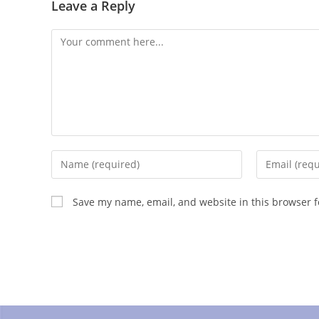
Leave a Reply
Save my name, email, and website in this browser f