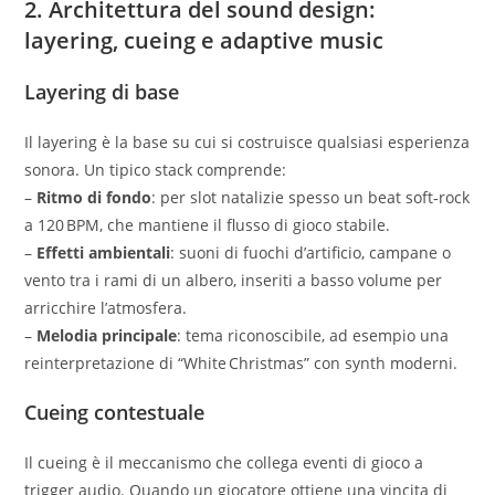
2. Architettura del sound design:
layering, cueing e adaptive music
Layering di base
Il layering è la base su cui si costruisce qualsiasi esperienza
sonora. Un tipico stack comprende:
–
Ritmo di fondo
: per slot natalizie spesso un beat soft‑rock
a 120 BPM, che mantiene il flusso di gioco stabile.
–
Effetti ambientali
: suoni di fuochi d’artificio, campane o
vento tra i rami di un albero, inseriti a basso volume per
arricchire l’atmosfera.
–
Melodia principale
: tema riconoscibile, ad esempio una
reinterpretazione di “White Christmas” con synth moderni.
Cueing contestuale
Il cueing è il meccanismo che collega eventi di gioco a
trigger audio. Quando un giocatore ottiene una vincita di