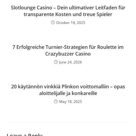
Slotlounge Casino – Dein ultimativer Leitfaden für
transparente Kosten und treue Spieler
October 18, 2025
7 Erfolgreiche Turnier-Strategien für Roulette im
Crazybuzzer Casino
June 24, 2026
20 käytännön vinkkiä Plinkon voittomalliin – opas
aloittelijalle ja konkareille
May 18, 2025
Leave a Reply