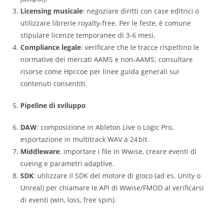
Licensing musicale
: negoziare diritti con case editrici o
utilizzare librerie royalty‑free. Per le feste, è comune
stipulare licenze temporanee di 3‑6 mesi.
Compliance legale
: verificare che le tracce rispettino le
normative dei mercati AAMS e non‑AAMS; consultare
risorse come Hpccoe per linee guida generali sui
contenuti consentiti.
Pipeline di sviluppo
DAW
: composizione in Ableton Live o Logic Pro,
esportazione in multitrack WAV a 24 bit.
Middleware
: importare i file in Wwise, creare eventi di
cueing e parametri adaptive.
SDK
: utilizzare il SDK del motore di gioco (ad es. Unity o
Unreal) per chiamare le API di Wwise/FMOD al verificarsi
di eventi (win, loss, free spin).