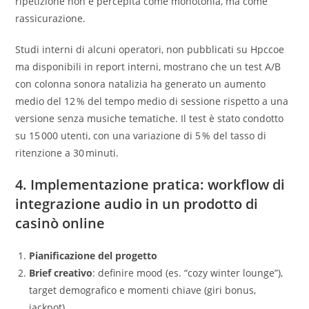
ripetizione non è percepita come monotonia, ma come
rassicurazione.
Studi interni di alcuni operatori, non pubblicati su Hpccoe
ma disponibili in report interni, mostrano che un test A/B
con colonna sonora natalizia ha generato un aumento
medio del 12 % del tempo medio di sessione rispetto a una
versione senza musiche tematiche. Il test è stato condotto
su 15 000 utenti, con una variazione di 5 % del tasso di
ritenzione a 30 minuti.
4. Implementazione pratica: workflow di
integrazione audio in un prodotto di
casinò online
Pianificazione del progetto
Brief creativo
: definire mood (es. “cozy winter lounge”),
target demografico e momenti chiave (giri bonus,
jackpot).