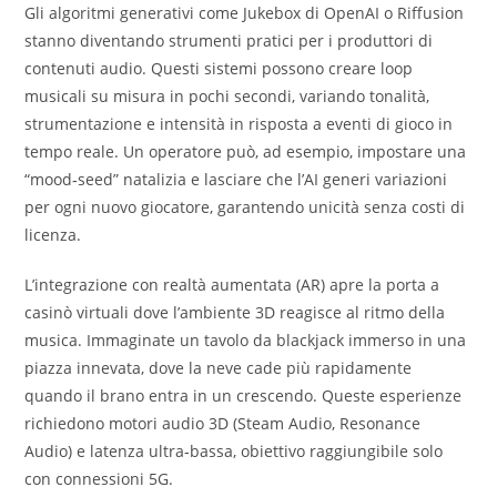
Gli algoritmi generativi come Jukebox di OpenAI o Riffusion
stanno diventando strumenti pratici per i produttori di
contenuti audio. Questi sistemi possono creare loop
musicali su misura in pochi secondi, variando tonalità,
strumentazione e intensità in risposta a eventi di gioco in
tempo reale. Un operatore può, ad esempio, impostare una
“mood‑seed” natalizia e lasciare che l’AI generi variazioni
per ogni nuovo giocatore, garantendo unicità senza costi di
licenza.
L’integrazione con realtà aumentata (AR) apre la porta a
casinò virtuali dove l’ambiente 3D reagisce al ritmo della
musica. Immaginate un tavolo da blackjack immerso in una
piazza innevata, dove la neve cade più rapidamente
quando il brano entra in un crescendo. Queste esperienze
richiedono motori audio 3D (Steam Audio, Resonance
Audio) e latenza ultra‑bassa, obiettivo raggiungibile solo
con connessioni 5G.