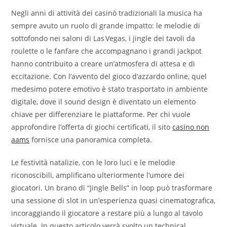
Negli anni di attività dei casinò tradizionali la musica ha
sempre avuto un ruolo di grande impatto: le melodie di
sottofondo nei saloni di Las Vegas, i jingle dei tavoli da
roulette o le fanfare che accompagnano i grandi jackpot
hanno contribuito a creare un’atmosfera di attesa e di
eccitazione. Con l’avvento del gioco d’azzardo online, quel
medesimo potere emotivo è stato trasportato in ambiente
digitale, dove il sound design è diventato un elemento
chiave per differenziare le piattaforme. Per chi vuole
approfondire l’offerta di giochi certificati, il sito
casino non
aams
fornisce una panoramica completa.
Le festività natalizie, con le loro luci e le melodie
riconoscibili, amplificano ulteriormente l’umore dei
giocatori. Un brano di “Jingle Bells” in loop può trasformare
una sessione di slot in un’esperienza quasi cinematografica,
incoraggiando il giocatore a restare più a lungo al tavolo
virtuale. In questo articolo verrà svolto un technical