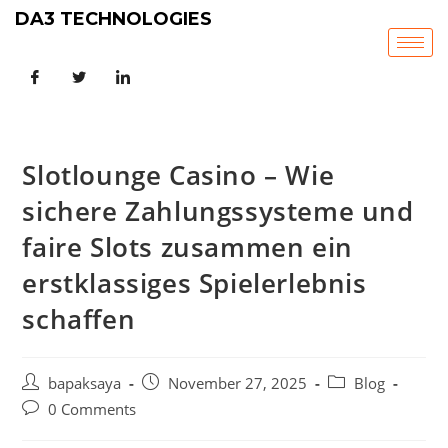
DA3 TECHNOLOGIES
Slotlounge Casino – Wie
sichere Zahlungssysteme und
faire Slots zusammen ein
erstklassiges Spielerlebnis
schaffen
bapaksaya
November 27, 2025
Blog
0 Comments