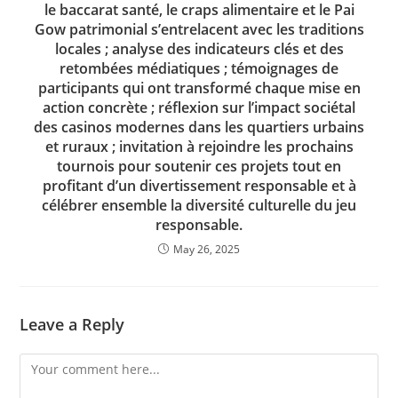
le baccarat santé, le craps alimentaire et le Pai
Gow patrimonial s’entrelacent avec les traditions
locales ; analyse des indicateurs clés et des
retombées médiatiques ; témoignages de
participants qui ont transformé chaque mise en
action concrète ; réflexion sur l’impact sociétal
des casinos modernes dans les quartiers urbains
et ruraux ; invitation à rejoindre les prochains
tournois pour soutenir ces projets tout en
profitant d’un divertissement responsable et à
célébrer ensemble la diversité culturelle du jeu
responsable.
May 26, 2025
Leave a Reply