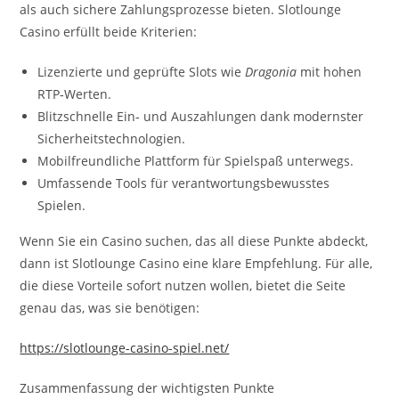
als auch sichere Zahlungsprozesse bieten. Slotlounge
Casino erfüllt beide Kriterien:
Lizenzierte und geprüfte Slots wie
Dragonia
mit hohen
RTP‑Werten.
Blitzschnelle Ein‑ und Auszahlungen dank modernster
Sicherheitstechnologien.
Mobilfreundliche Plattform für Spielspaß unterwegs.
Umfassende Tools für verantwortungsbewusstes
Spielen.
Wenn Sie ein Casino suchen, das all diese Punkte abdeckt,
dann ist Slotlounge Casino eine klare Empfehlung. Für alle,
die diese Vorteile sofort nutzen wollen, bietet die Seite
genau das, was sie benötigen:
https://slotlounge-casino-spiel.net/
Zusammenfassung der wichtigsten Punkte