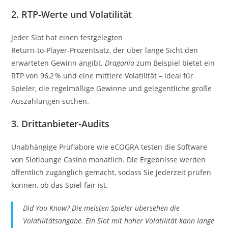
2. RTP‑Werte und Volatilität
Jeder Slot hat einen festgelegten
Return‑to‑Player‑Prozentsatz, der über lange Sicht den
erwarteten Gewinn angibt.
Dragonia
zum Beispiel bietet ein
RTP von 96,2 % und eine mittlere Volatilität – ideal für
Spieler, die regelmäßige Gewinne und gelegentliche große
Auszahlungen suchen.
3. Drittanbieter‑Audits
Unabhängige Prüflabore wie eCOGRA testen die Software
von Slotlounge Casino monatlich. Die Ergebnisse werden
öffentlich zugänglich gemacht, sodass Sie jederzeit prüfen
können, ob das Spiel fair ist.
Did You Know? Die meisten Spieler übersehen die
Volatilitätsangabe. Ein Slot mit hoher Volatilität kann lange