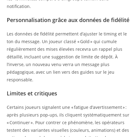
notification.
Personnalisation grâce aux données de fidélité
Les données de fidélité permettent d’ajuster le timing et le
ton du message. Un joueur classé « Gold » qui cumule
régulièrement des mises élevées recevra un rappel plus
détaillé, incluant une suggestion de limite de dépôt. À
l’inverse, un nouveau venu verra un message plus
pédagogique, avec un lien vers des guides sur le jeu
responsable.
Limites et critiques
Certains joueurs signalent une « fatigue d’avertissement » :
après plusieurs pop‑ups, ils cliquent systématiquement sur
« Continuer ». Pour contrer ce phénomène, les opérateurs
testent des variantes visuelles (couleurs, animations) et des