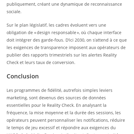
publiquement, créant une dynamique de reconnaissance
sociale.
Sur le plan législatif, les cadres évoluent vers une
obligation de « design responsable », où chaque interface
doit intégrer des garde‑fous. D’ici 2030, on s’attend à ce que
les exigences de transparence imposent aux opérateurs de
publier des rapports trimestriels sur les alertes Reality
Check et leurs taux de conversion.
Conclusion
Les programmes de fidélité, autrefois simples leviers
marketing, sont devenus des sources de données
essentielles pour le Reality Check. En analysant la
fréquence, la mise moyenne et la durée des sessions, les
opérateurs peuvent personnaliser les notifications, réduire
le temps de jeu excessif et répondre aux exigences du