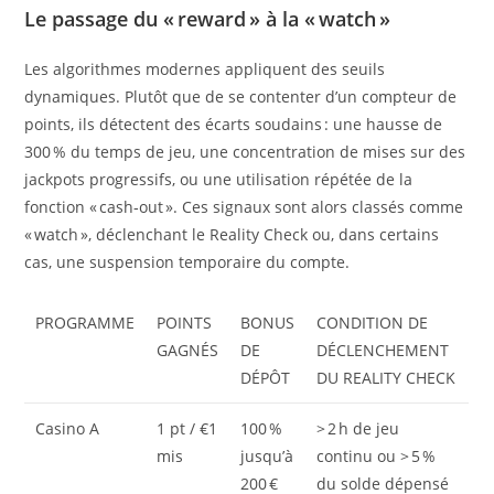
Le passage du « reward » à la « watch »
Les algorithmes modernes appliquent des seuils
dynamiques. Plutôt que de se contenter d’un compteur de
points, ils détectent des écarts soudains : une hausse de
300 % du temps de jeu, une concentration de mises sur des
jackpots progressifs, ou une utilisation répétée de la
fonction « cash‑out ». Ces signaux sont alors classés comme
« watch », déclenchant le Reality Check ou, dans certains
cas, une suspension temporaire du compte.
PROGRAMME
POINTS
BONUS
CONDITION DE
GAGNÉS
DE
DÉCLENCHEMENT
DÉPÔT
DU REALITY CHECK
Casino A
1 pt / €1
100 %
> 2 h de jeu
mis
jusqu’à
continu ou > 5 %
200 €
du solde dépensé