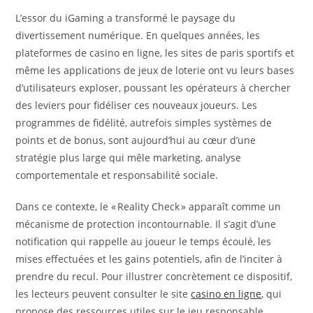
L’essor du iGaming a transformé le paysage du
divertissement numérique. En quelques années, les
plateformes de casino en ligne, les sites de paris sportifs et
même les applications de jeux de loterie ont vu leurs bases
d’utilisateurs exploser, poussant les opérateurs à chercher
des leviers pour fidéliser ces nouveaux joueurs. Les
programmes de fidélité, autrefois simples systèmes de
points et de bonus, sont aujourd’hui au cœur d’une
stratégie plus large qui mêle marketing, analyse
comportementale et responsabilité sociale.
Dans ce contexte, le « Reality Check » apparaît comme un
mécanisme de protection incontournable. Il s’agit d’une
notification qui rappelle au joueur le temps écoulé, les
mises effectuées et les gains potentiels, afin de l’inciter à
prendre du recul. Pour illustrer concrètement ce dispositif,
les lecteurs peuvent consulter le site
casino en ligne
, qui
propose des ressources utiles sur le jeu responsable.