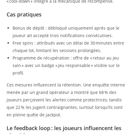
« cool‑down » intégré à la mécanique de récompense.
Cas pratiques
Bonus de dépôt : débloqué uniquement après que le
joueur ait accepté trois notifications consécutives.
Free spins : attribués avec un délai de 30 minutes entre
chaque lot, limitant les sessions prolongées.
Programme de récupération : offre de « retour au jeu
sain » avec un badge « jeu responsable » visible sur le
profil.
Ces mesures influencent la rétention. Une enquête interne
menée par un grand opérateur a montré que 68 % des
joueurs perçoivent les alertes comme protectrices, tandis
que 22 % les jugent contraignantes, surtout lorsqu’ils sont
en pleine quête de jackpot.
Le feedback loop : les joueurs influencent les