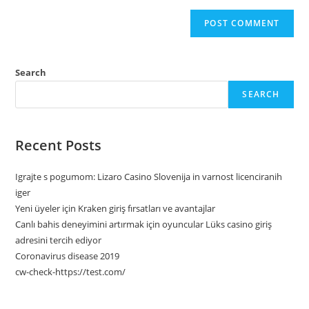
Search
SEARCH
Recent Posts
Igrajte s pogumom: Lizaro Casino Slovenija in varnost licenciranih
iger
Yeni üyeler için Kraken giriş fırsatları ve avantajlar
Canlı bahis deneyimini artırmak için oyuncular Lüks casino giriş
adresini tercih ediyor
Coronavirus disease 2019
cw-check-https://test.com/