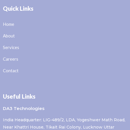
Quick Links
Home
About
Services
Careers
Contact
Useful Links
DA3 Technologies
India Headquarter: LIG-489/2, LDA, Yogeshwer Math Road,
Near Khattri House, Tikait Rai Colony, Lucknow Uttar