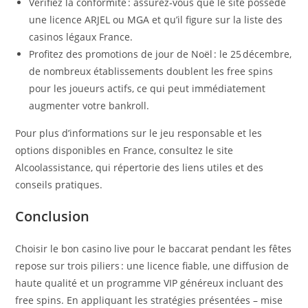
Vérifiez la conformité : assurez‑vous que le site possède
une licence ARJEL ou MGA et qu’il figure sur la liste des
casinos légaux France.
Profitez des promotions de jour de Noël : le 25 décembre,
de nombreux établissements doublent les free spins
pour les joueurs actifs, ce qui peut immédiatement
augmenter votre bankroll.
Pour plus d’informations sur le jeu responsable et les
options disponibles en France, consultez le site
Alcoolassistance, qui répertorie des liens utiles et des
conseils pratiques.
Conclusion
Choisir le bon casino live pour le baccarat pendant les fêtes
repose sur trois piliers : une licence fiable, une diffusion de
haute qualité et un programme VIP généreux incluant des
free spins. En appliquant les stratégies présentées – mise