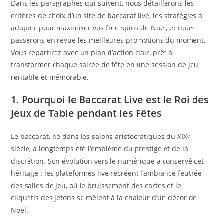
Dans les paragraphes qui suivent, nous détaillerons les
critères de choix d’un site de baccarat live, les stratégies à
adopter pour maximiser vos free spins de Noël, et nous
passerons en revue les meilleures promotions du moment.
Vous repartirez avec un plan d’action clair, prêt à
transformer chaque soirée de fête en une session de jeu
rentable et mémorable.
1. Pourquoi le Baccarat Live est le Roi des
Jeux de Table pendant les Fêtes
Le baccarat, né dans les salons aristocratiques du XIXᵉ
siècle, a longtemps été l’emblème du prestige et de la
discrétion. Son évolution vers le numérique a conservé cet
héritage : les plateformes live recréent l’ambiance feutrée
des salles de jeu, où le bruissement des cartes et le
cliquetis des jetons se mêlent à la chaleur d’un décor de
Noël.