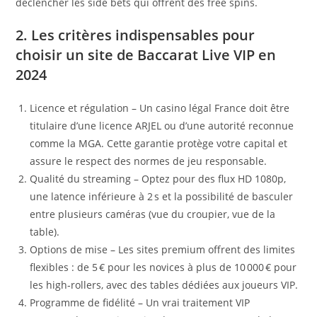
déclencher les side bets qui offrent des free spins.
2. Les critères indispensables pour
choisir un site de Baccarat Live VIP en
2024
Licence et régulation – Un casino légal France doit être
titulaire d’une licence ARJEL ou d’une autorité reconnue
comme la MGA. Cette garantie protège votre capital et
assure le respect des normes de jeu responsable.
Qualité du streaming – Optez pour des flux HD 1080p,
une latence inférieure à 2 s et la possibilité de basculer
entre plusieurs caméras (vue du croupier, vue de la
table).
Options de mise – Les sites premium offrent des limites
flexibles : de 5 € pour les novices à plus de 10 000 € pour
les high‑rollers, avec des tables dédiées aux joueurs VIP.
Programme de fidélité – Un vrai traitement VIP