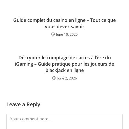
Guide complet du casino en ligne – Tout ce que
vous devez savoir
June 10, 2025
Décrypter le comptage de cartes à l’ère du
iGaming – Guide pratique pour les joueurs de
blackjack en ligne
June 2, 2026
Leave a Reply