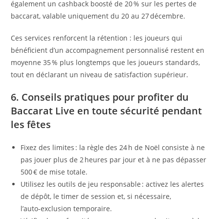
également un cashback boosté de 20 % sur les pertes de
baccarat, valable uniquement du 20 au 27 décembre.
Ces services renforcent la rétention : les joueurs qui
bénéficient d’un accompagnement personnalisé restent en
moyenne 35 % plus longtemps que les joueurs standards,
tout en déclarant un niveau de satisfaction supérieur.
6. Conseils pratiques pour profiter du
Baccarat Live en toute sécurité pendant
les fêtes
Fixez des limites : la règle des 24 h de Noël consiste à ne
pas jouer plus de 2 heures par jour et à ne pas dépasser
500 € de mise totale.
Utilisez les outils de jeu responsable : activez les alertes
de dépôt, le timer de session et, si nécessaire,
l’auto‑exclusion temporaire.