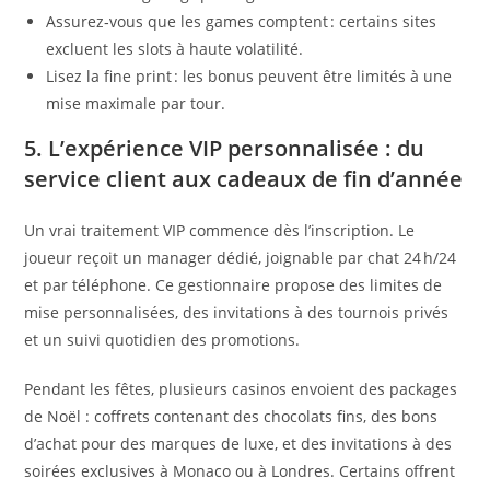
Assurez‑vous que les games comptent : certains sites
excluent les slots à haute volatilité.
Lisez la fine print : les bonus peuvent être limités à une
mise maximale par tour.
5. L’expérience VIP personnalisée : du
service client aux cadeaux de fin d’année
Un vrai traitement VIP commence dès l’inscription. Le
joueur reçoit un manager dédié, joignable par chat 24 h/24
et par téléphone. Ce gestionnaire propose des limites de
mise personnalisées, des invitations à des tournois privés
et un suivi quotidien des promotions.
Pendant les fêtes, plusieurs casinos envoient des packages
de Noël : coffrets contenant des chocolats fins, des bons
d’achat pour des marques de luxe, et des invitations à des
soirées exclusives à Monaco ou à Londres. Certains offrent