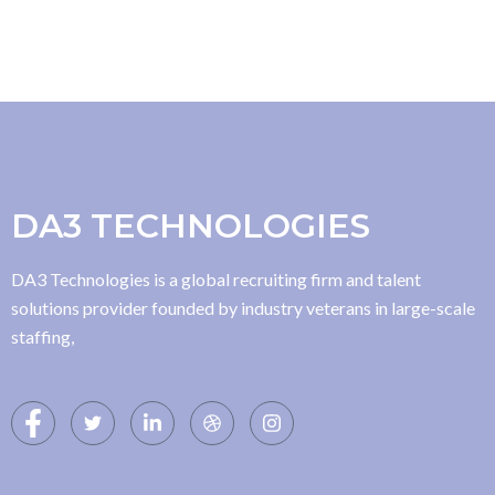
DA3 TECHNOLOGIES
DA3 Technologies is a global recruiting firm and talent
solutions provider founded by industry veterans in large-scale
staffing,