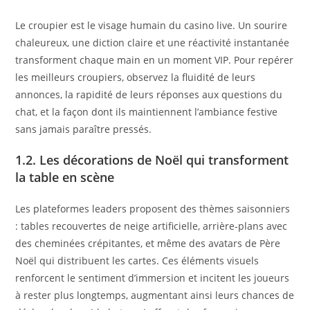
Le croupier est le visage humain du casino live. Un sourire
chaleureux, une diction claire et une réactivité instantanée
transforment chaque main en un moment VIP. Pour repérer
les meilleurs croupiers, observez la fluidité de leurs
annonces, la rapidité de leurs réponses aux questions du
chat, et la façon dont ils maintiennent l’ambiance festive
sans jamais paraître pressés.
1.2. Les décorations de Noël qui transforment
la table en scène
Les plateformes leaders proposent des thèmes saisonniers
: tables recouvertes de neige artificielle, arrière‑plans avec
des cheminées crépitantes, et même des avatars de Père
Noël qui distribuent les cartes. Ces éléments visuels
renforcent le sentiment d’immersion et incitent les joueurs
à rester plus longtemps, augmentant ainsi leurs chances de