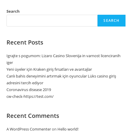
Search
SEARCH
Recent Posts
Igrajte s pogumom: Lizaro Casino Slovenija in varnost licenciranih
iger
Yeni üyeler için Kraken giriş fırsatları ve avantajlar
Canlı bahis deneyimini artırmak için oyuncular Lüks casino giriş
adresini tercih ediyor
Coronavirus disease 2019
cw-check-https://test.com/
Recent Comments
A WordPress Commenter
on
Hello world!