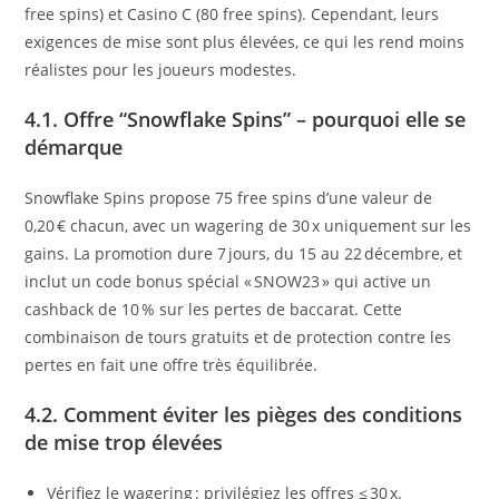
free spins) et Casino C (80 free spins). Cependant, leurs
exigences de mise sont plus élevées, ce qui les rend moins
réalistes pour les joueurs modestes.
4.1. Offre “Snowflake Spins” – pourquoi elle se
démarque
Snowflake Spins propose 75 free spins d’une valeur de
0,20 € chacun, avec un wagering de 30 x uniquement sur les
gains. La promotion dure 7 jours, du 15 au 22 décembre, et
inclut un code bonus spécial « SNOW23 » qui active un
cashback de 10 % sur les pertes de baccarat. Cette
combinaison de tours gratuits et de protection contre les
pertes en fait une offre très équilibrée.
4.2. Comment éviter les pièges des conditions
de mise trop élevées
Vérifiez le wagering : privilégiez les offres ≤ 30 x.