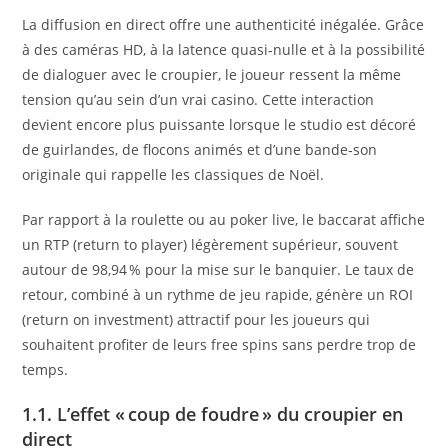
La diffusion en direct offre une authenticité inégalée. Grâce
à des caméras HD, à la latence quasi‑nulle et à la possibilité
de dialoguer avec le croupier, le joueur ressent la même
tension qu’au sein d’un vrai casino. Cette interaction
devient encore plus puissante lorsque le studio est décoré
de guirlandes, de flocons animés et d’une bande‑son
originale qui rappelle les classiques de Noël.
Par rapport à la roulette ou au poker live, le baccarat affiche
un RTP (return to player) légèrement supérieur, souvent
autour de 98,94 % pour la mise sur le banquier. Le taux de
retour, combiné à un rythme de jeu rapide, génère un ROI
(return on investment) attractif pour les joueurs qui
souhaitent profiter de leurs free spins sans perdre trop de
temps.
1.1. L’effet « coup de foudre » du croupier en
direct