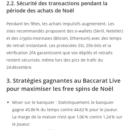
2.2. Sécurité des transactions pendant la
période des achats de Noël
Pendant les fêtes, les achats impulsifs augmentent. Les
sites recommandés proposent des e‑wallets (Skrill, Neteller)
et des crypto‑monnaies (Bitcoin, Ethereum) avec des temps
de retrait instantané. Les protocoles SSL 256‑bits et la
vérification 2FA garantissent que vos dépôts et retraits
restent sécurisés, même lors des pics de trafic du
24 décembre.
3. Stratégies gagnantes au Baccarat Live
pour maximiser les free spins de Noël
Miser sur le banquier : Statistiquement, le banquier
gagne 45,86 % du temps contre 44,62 % pour le joueur.
La marge de la maison n’est que 1,06 % contre 1,24 % sur
le joueur.