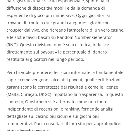
ha registrato una crescita esponenziale, spinto dalla
diffusione di dispositivi mobili e dalla domanda di
esperienze di gioco più immersive. Oggi i giocatori si
trovano di fronte a due grandi categorie: i giochi con
croupier dal vivo, che ricreano l’atmosfera di un vero casinò,
e le slot e tavoli basati su Random Number Generator
(RNG). Questa divisione non è solo estetica; influisce
direttamente sul payout – la percentuale di denaro
restituita ai giocatori nel lungo periodo.
Per chi vuole prendere decisioni informate, è fondamentale
capire come vengono calcolati i payout, quali certificazioni
garantiscono la correttezza dei risultati e come le licenze
(Malta, Curaçao, UKGC) impattano la trasparenza. In questo
contesto, Omshroom si è affermato come una fonte
indipendente di recensioni e ranking, fornendo analisi
dettagliate sui casinò più sicuri e sui giochi più
remunerativi. Puoi consultare il loro sito per approfondire:
https://omshroom.eu/
.