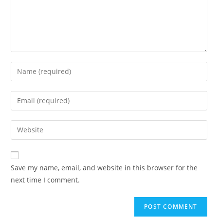
Save my name, email, and website in this browser for the
next time I comment.