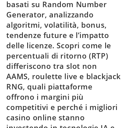
basati su Random Number
Generator, analizzando
algoritmi, volatilità, bonus,
tendenze future e l’impatto
delle licenze. Scopri come le
percentuali di ritorno (RTP)
differiscono tra slot non
AAMS, roulette live e blackjack
RNG, quali piattaforme
offrono i margini più
competitivi e perché i migliori
casino online stanno
investendo in tecnologie IA e