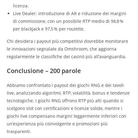
licenza.
Live Dealer: introduzione di AR e riduzione dei margini
di commissione, con un possibile RTP medio di 98,8 %
per blackjack e 97,5 % per roulette.
Chi desidera i payout più competitivi dovrebbe monitorare
le innovazioni segnalate da Omshroom, che aggiorna
regolarmente le classifiche dei casinò più all’avanguardia.
Conclusione – 200 parole
Abbiamo confrontato i payout dei giochi RNG e dei tavoli
live, analizzando algoritmi, RTP, volatilità, bonus e tendenze
tecnologiche. I giochi RNG offrono RTP più alti quando si
scelgono slot con certificazioni e licenze solide, mentre i
giochi live compensano margini leggermente inferiori con
un’esperienza più coinvolgente e promozioni più
trasparenti.