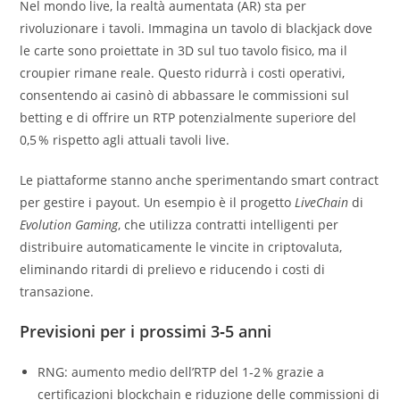
Nel mondo live, la realtà aumentata (AR) sta per
rivoluzionare i tavoli. Immagina un tavolo di blackjack dove
le carte sono proiettate in 3D sul tuo tavolo fisico, ma il
croupier rimane reale. Questo ridurrà i costi operativi,
consentendo ai casinò di abbassare le commissioni sul
betting e di offrire un RTP potenzialmente superiore del
0,5 % rispetto agli attuali tavoli live.
Le piattaforme stanno anche sperimentando smart contract
per gestire i payout. Un esempio è il progetto
LiveChain
di
Evolution Gaming
, che utilizza contratti intelligenti per
distribuire automaticamente le vincite in criptovaluta,
eliminando ritardi di prelievo e riducendo i costi di
transazione.
Previsioni per i prossimi 3‑5 anni
RNG: aumento medio dell’RTP del 1‑2 % grazie a
certificazioni blockchain e riduzione delle commissioni di