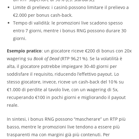
Limite di prelievo: i casinò possono limitare il prelievo a
€2.000 per bonus cash‑back.
Tempo di validità: le promozioni live scadono spesso
entro 7 giorni, mentre i bonus RNG possono durare 30
giorni.
Esempio pratico
: un giocatore riceve €200 di bonus con 20x
wagering su
Book of Dead
(RTP 96,21 %). Se la volatilità è
alta, il giocatore potrebbe impiegare 30‑40 giorni per
soddisfare il requisito, riducendo l’effettivo payout. Lo
stesso giocatore, invece, riceve un cash‑back del 10 % su
€1.000 di perdite al tavolo live, con un wagering di 5x,
recuperando €100 in pochi giorni e migliorando il payout
reale.
In sintesi, i bonus RNG possono “mascherare” un RTP più
basso, mentre le promozioni live tendono a essere più
trasparenti ma con margini già più contenuti. Per