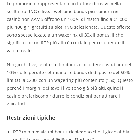
Le promozioni rappresentano un fattore decisivo nella
scelta tra RNG e live. I welcome bonus più comuni nei
casinò non AAMS offrono un 100 % di match fino a €1.000
più 100 giri gratuiti su slot RNG selezionate. Queste offerte
sono spesso legate a un wagering di 30x il bonus, il che
significa che un RTP più alto è cruciale per recuperare il
valore reale.
Nei giochi live, le offerte tendono a includere cash‑back del
10 % sulle perdite settimanali o bonus di deposito del 50 %
limitati a €200, con un wagering più contenuto (15x). Questo
perché i margini dei tavoli live sono già più alti, quindi i
casinò preferiscono ridurre le condizioni per attirare i
giocatori.
Restrizioni tipiche
RTP minimo: alcuni bonus richiedono che il gioco abbia
un RTP superiore al 96 % (es.
Starburst
).