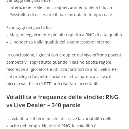
Vantaggi dei giochi live
– Interazione reale con croupier, aumento della fiducia
– Possibilità di osservare il mazzo/ruota in tempo reale
Svantaggi dei giochi live
– Margini leggermente più alti rispetto a RNG di alta qualità
– Dipendenza dalla qualità della connessione internet
In conclusione, i giochi con croupier dal vivo offrono payout
competitivi, soprattutto quando il casinò adotta regole
favorevoli al giocatore e utilizza fornitori di alto livello. Per
chi privilegia l’aspetto sociale e la trasparenza visiva, il
piccolo sacrificio di RTP può risultare accettabile.
Volatilità e frequenza delle vincite: RNG
vs Live Dealer – 340 parole
La volatilità è il termine che descrive la variabilità delle
vincite nel tempo. Nelle slot RNG, la volatilità è