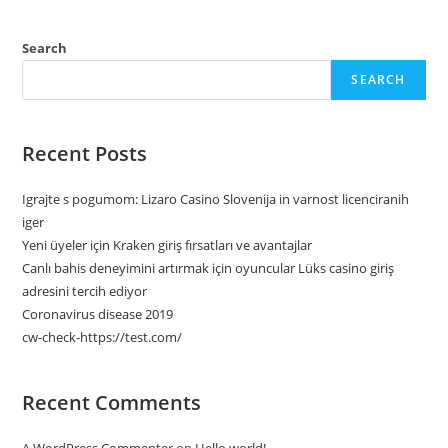
Search
SEARCH
Recent Posts
Igrajte s pogumom: Lizaro Casino Slovenija in varnost licenciranih
iger
Yeni üyeler için Kraken giriş fırsatları ve avantajlar
Canlı bahis deneyimini artırmak için oyuncular Lüks casino giriş
adresini tercih ediyor
Coronavirus disease 2019
cw-check-https://test.com/
Recent Comments
A WordPress Commenter
on
Hello world!