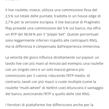
Il live roulette, invece, utilizza una commissione fissa del
2,5 % sul totale delle puntate, tradotta in un house edge di
2,7 % per la versione europea. Il live baccarat di Pragmatic
Play prevede una commissione del 5 % sul banco, ma offre
un RTP del 98,94 % per il “player bet”. Queste percentuali
sono leggermente inferiori rispetto alle controparti RNG,
ma la differenza è compensata dall’esperienza immersiva.
La velocità del gioco influisce direttamente sul payout: un
tavolo live con più mani al minuto (ad esempio, una roulette
con un singolo zero e un solo mazzo) genera più
commissioni per il casinò, riducendo l’RTP medio. Al
contrario, tavoli con più mazzi o ruote multiple (come la
roulette “multi‑wheel” di NetEnt Live) diluiscono il vantaggio
del banco, avvicinando l’RTP a quello delle slot RNG.
I fornitori di piattaforme live differiscono anche per la