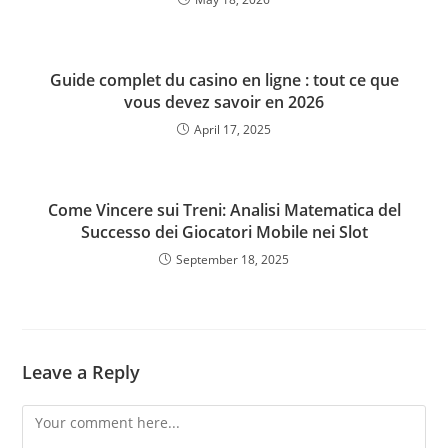
Guide complet du casino en ligne : tout ce que
vous devez savoir en 2026
April 17, 2025
Come Vincere sui Treni: Analisi Matematica del
Successo dei Giocatori Mobile nei Slot
September 18, 2025
Leave a Reply