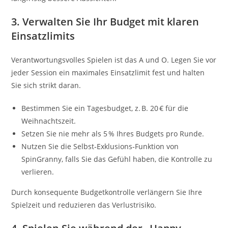
3. Verwalten Sie Ihr Budget mit klaren
Einsatzlimits
Verantwortungsvolles Spielen ist das A und O. Legen Sie vor
jeder Session ein maximales Einsatzlimit fest und halten
Sie sich strikt daran.
Bestimmen Sie ein Tagesbudget, z. B. 20 € für die
Weihnachtszeit.
Setzen Sie nie mehr als 5 % Ihres Budgets pro Runde.
Nutzen Sie die Selbst‑Exklusions‑Funktion von
SpinGranny, falls Sie das Gefühl haben, die Kontrolle zu
verlieren.
Durch konsequente Budgetkontrolle verlängern Sie Ihre
Spielzeit und reduzieren das Verlustrisiko.