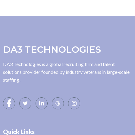
DA3 TECHNOLOGIES
DA3 Technologies is a global recruiting firm and talent
solutions provider founded by industry veterans in large-scale
staffing,
Quick Links