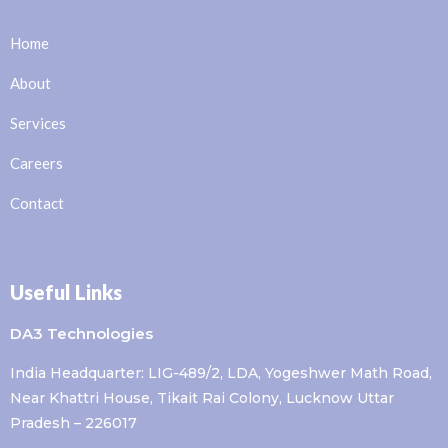
Home
About
Services
Careers
Contact
Useful Links
DA3 Technologies
India Headquarter: LIG-489/2, LDA, Yogeshwer Math Road,
Near Khattri House, Tikait Rai Colony, Lucknow Uttar
Pradesh – 226017