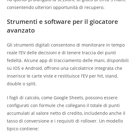
consentendo ulteriori opportunità di recupero.
Strumenti e software per il giocatore
avanzato
Gli strumenti digitali consentono di monitorare in tempo
reale l’EV delle decisioni e di tenere traccia dei punti
fedeltà. Alcune app di tracciamento delle mani, disponibili
su iOS e Android, offrono una calcolatrice integrata che
inserisce le carte viste e restituisce l’EV per hit, stand,
double o split.
I fogli di calcolo, come Google Sheets, possono essere
configurati con formule che collegano il totale di punti
accumulati al valore netto di credito, includendo anche il
tasso di conversione e i requisiti di rollover. Un modello
tipico contiene: