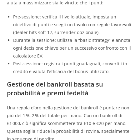
aiuta a massimizzare sia le vincite che i punti:
Pre‑sessione: verifica il livello attuale, imposta un
obiettivo di punti e scegli un tavolo con regole favorevoli
(dealer hits soft 17, surrender opzionale).
Durante la sessione: utilizza la “basic strategy” e annota
ogni decisione chiave per un successivo confronto con il
calcolatore EV.
Post‑sessione: registra i punti guadagnati, convertili in
credito e valuta l’efficacia del bonus utilizzato.
Gestione del bankroll basata su
probabilità e premi fedeltà
Una regola d’oro nella gestione del bankroll è puntare non
più del 1 %–2 % del totale per mano. Con un bankroll di
€1 000, ciò significa scommettere tra €10 e €20 per mano.
Questa soglia riduce la probabilità di rovina, specialmente
in sequenze di perdite.