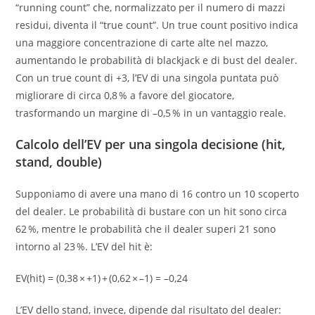
“running count” che, normalizzato per il numero di mazzi
residui, diventa il “true count”. Un true count positivo indica
una maggiore concentrazione di carte alte nel mazzo,
aumentando le probabilità di blackjack e di bust del dealer.
Con un true count di +3, l’EV di una singola puntata può
migliorare di circa 0,8 % a favore del giocatore,
trasformando un margine di –0,5 % in un vantaggio reale.
Calcolo dell’EV per una singola decisione (hit,
stand, double)
Supponiamo di avere una mano di 16 contro un 10 scoperto
del dealer. Le probabilità di bustare con un hit sono circa
62 %, mentre le probabilità che il dealer superi 21 sono
intorno al 23 %. L’EV del hit è:
EV(hit) = (0,38 × +1) + (0,62 × –1) = –0,24
L’EV dello stand, invece, dipende dal risultato del dealer: