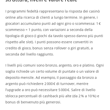
I programmi fedeltà rappresentano la risposta dei casinò
online alla ricerca di clienti a lungo termine. In genere, i
giocatori accumulano punti ad ogni giro o scommessa: 1 €
scommesso = 1 punto, con variazioni a seconda della
tipologia di gioco (i giochi da tavolo spesso danno più punti
rispetto alle slot). I punti possono essere convertiti in
credito di gioco, bonus senza rollover o giri gratuiti, a
seconda del livello raggiunto.
I livelli più comuni sono bronzo, argento, oro e platino. Ogni
soglia richiede un certo volume di puntate o un valore di
deposito mensile. Ad esempio, il passaggio da bronzo a
argento può richiedere 2 000 € di turnover, mentre
l’upgrade a oro può necessitare 5 000 €. Salire di livello
sblocca percentuali di cashback più alte (da 2 % a 10 %) e
bonus di benvenuto più generosi.