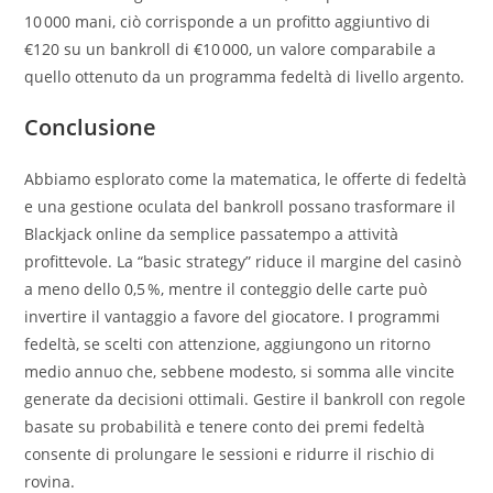
10 000 mani, ciò corrisponde a un profitto aggiuntivo di
€120 su un bankroll di €10 000, un valore comparabile a
quello ottenuto da un programma fedeltà di livello argento.
Conclusione
Abbiamo esplorato come la matematica, le offerte di fedeltà
e una gestione oculata del bankroll possano trasformare il
Blackjack online da semplice passatempo a attività
profittevole. La “basic strategy” riduce il margine del casinò
a meno dello 0,5 %, mentre il conteggio delle carte può
invertire il vantaggio a favore del giocatore. I programmi
fedeltà, se scelti con attenzione, aggiungono un ritorno
medio annuo che, sebbene modesto, si somma alle vincite
generate da decisioni ottimali. Gestire il bankroll con regole
basate su probabilità e tenere conto dei premi fedeltà
consente di prolungare le sessioni e ridurre il rischio di
rovina.