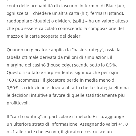
conto delle probabilità di ciascuno. In termini di Blackjack,
ogni scelta – chiedere un’altra carta (hit), fermarsi (stand),
raddoppiare (double) o dividere (split) – ha un valore atteso
che può essere calcolato conoscendo la composizione del
mazzo e la carta scoperta del dealer.
Quando un giocatore applica la “basic strategy”, ossia la
tabella ottimale derivata da milioni di simulazioni, il
margine del casinò (house edge) scende sotto lo 0,5 %.
Questo risultato è sorprendente: significa che per ogni
100 € scommessi, il giocatore perde in media meno di
0,50 €. La riduzione è dovuta al fatto che la strategia elimina
le decisioni intuitive a favore di quelle statisticamente più
profittevoli.
Il “card counting”, in particolare il metodo Hi‑Lo, aggiunge
un ulteriore strato di informazione. Assegnando valori +1, 0
o –1 alle carte che escono, il giocatore costruisce un