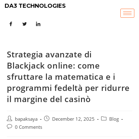
DA3 TECHNOLOGIES
Strategia avanzate di
Blackjack online: come
sfruttare la matematica e i
programmi fedeltà per ridurre
il margine del casinò
bapaksaya
December 12, 2025
Blog
0 Comments