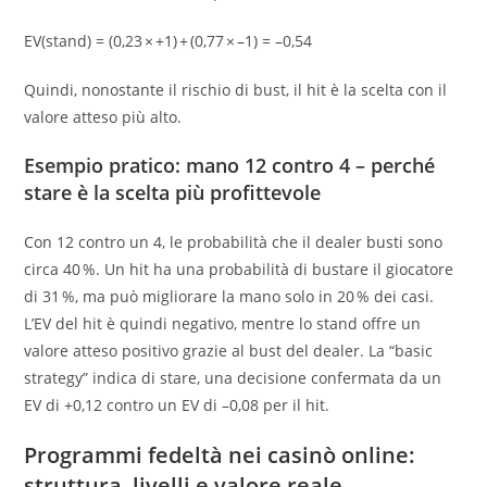
EV(stand) = (0,23 × +1) + (0,77 × –1) = –0,54
Quindi, nonostante il rischio di bust, il hit è la scelta con il
valore atteso più alto.
Esempio pratico: mano 12 contro 4 – perché
stare è la scelta più profittevole
Con 12 contro un 4, le probabilità che il dealer busti sono
circa 40 %. Un hit ha una probabilità di bustare il giocatore
di 31 %, ma può migliorare la mano solo in 20 % dei casi.
L’EV del hit è quindi negativo, mentre lo stand offre un
valore atteso positivo grazie al bust del dealer. La “basic
strategy” indica di stare, una decisione confermata da un
EV di +0,12 contro un EV di –0,08 per il hit.
Programmi fedeltà nei casinò online:
struttura, livelli e valore reale