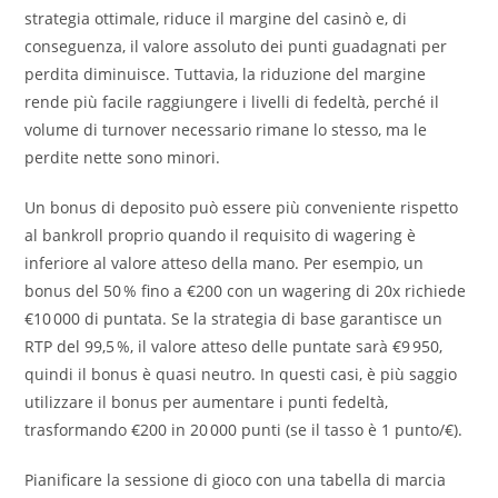
strategia ottimale, riduce il margine del casinò e, di
conseguenza, il valore assoluto dei punti guadagnati per
perdita diminuisce. Tuttavia, la riduzione del margine
rende più facile raggiungere i livelli di fedeltà, perché il
volume di turnover necessario rimane lo stesso, ma le
perdite nette sono minori.
Un bonus di deposito può essere più conveniente rispetto
al bankroll proprio quando il requisito di wagering è
inferiore al valore atteso della mano. Per esempio, un
bonus del 50 % fino a €200 con un wagering di 20x richiede
€10 000 di puntata. Se la strategia di base garantisce un
RTP del 99,5 %, il valore atteso delle puntate sarà €9 950,
quindi il bonus è quasi neutro. In questi casi, è più saggio
utilizzare il bonus per aumentare i punti fedeltà,
trasformando €200 in 20 000 punti (se il tasso è 1 punto/€).
Pianificare la sessione di gioco con una tabella di marcia