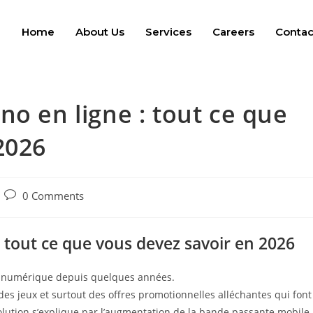
Home
About Us
Services
Careers
Contac
no en ligne : tout ce que
2026
0 Comments
: tout ce que vous devez savoir en 2026
ce numérique depuis quelques années.
 des jeux et surtout des offres promotionnelles alléchantes qui font
olution s’explique par l’augmentation de la bande passante mobile