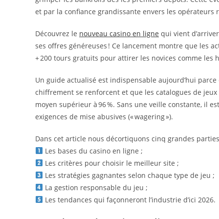
et par la confiance grandissante envers les opérateurs r
Découvrez le
nouveau casino en ligne
qui vient d’arrive
ses offres généreuses ! Ce lancement montre que les ac
+ 200 tours gratuits pour attirer les novices comme les
Un guide actualisé est indispensable aujourd’hui parce 
chiffrement se renforcent et que les catalogues de jeux se
moyen supérieur à 96 %. Sans une veille constante, il es
exigences de mise abusives (« wagering »).
Dans cet article nous décortiquons cinq grandes parties
Les bases du casino en ligne ;
Les critères pour choisir le meilleur site ;
Les stratégies gagnantes selon chaque type de jeu ;
La gestion responsable du jeu ;
Les tendances qui façonneront l’industrie d’ici 2026.