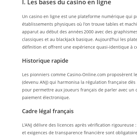
I. Les bases du casino en ligne
Un casino en ligne est une plateforme numérique qui pr
établissements physiques où l’on trouve tables et mac
apparut au début des années 2000 avec des graphismes 
classiques et au blackjack basique. Aujourd’hui les plate
définition et offrent une expérience quasi‑identique à ce
Historique rapide
Les pionniers comme Casino‑Online.com proposèrent leu
(devenu ANJ) qui harmonisa la régulation française dès 
pour permettre aux joueurs français de parler avec un 
paiement électronique.
Cadre légal français
L’ANJ délivre des licences après vérification rigoureus
et exigences de transparence financière sont obligatoire