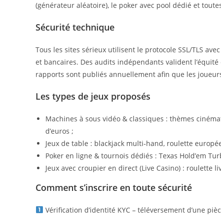
(générateur aléatoire), le poker avec pool dédié et toute
Sécurité technique
Tous les sites sérieux utilisent le protocole SSL/TLS av
et bancaires. Des audits indépendants valident l’équité
rapports sont publiés annuellement afin que les joueurs p
Les types de jeux proposés
Machines à sous vidéo & classiques : thèmes cinémat
d’euros ;
Jeux de table : blackjack multi‑hand, roulette europé
Poker en ligne & tournois dédiés : Texas Hold’em T
Jeux avec croupier en direct (Live Casino) : roulette l
Comment s’inscrire en toute sécurité
Vérification d’identité KYC – téléversement d’une pièce