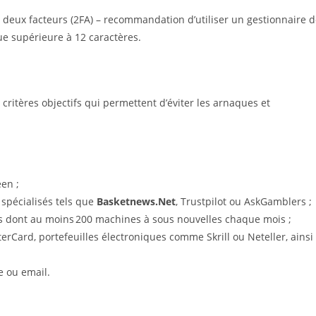
 deux facteurs (2FA) – recommandation d’utiliser un gestionnaire 
 supérieure à 12 caractères.
critères objectifs qui permettent d’éviter les arnaques et
éen ;
 spécialisés tels que
Basketnews.Net
, Trustpilot ou AskGamblers ;
nts dont au moins 200 machines à sous nouvelles chaque mois ;
erCard, portefeuilles électroniques comme Skrill ou Neteller, ainsi
e ou email.