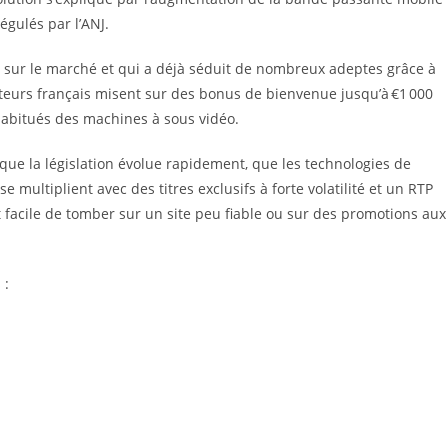
égulés par l’ANJ.
r sur le marché et qui a déjà séduit de nombreux adeptes grâce à
teurs français misent sur des bonus de bienvenue jusqu’à €1 000
 habitués des machines à sous vidéo.
que la législation évolue rapidement, que les technologies de
 multiplient avec des titres exclusifs à forte volatilité et un RTP
t facile de tomber sur un site peu fiable ou sur des promotions aux
 :