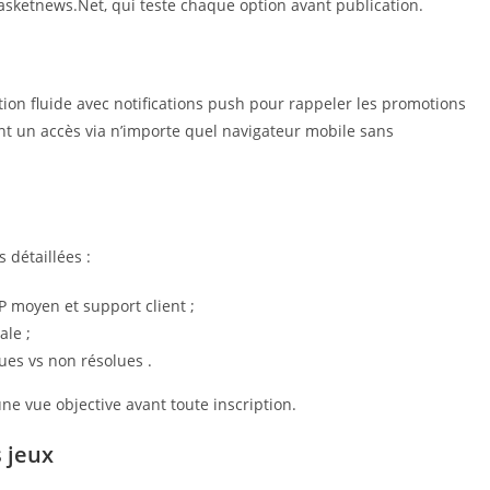
asketnews.Net, qui teste chaque option avant publication.
tion fluide avec notifications push pour rappeler les promotions
nt un accès via n’importe quel navigateur mobile sans
 détaillées :
P moyen et support client ;
ale ;
ues vs non résolues .
ne vue objective avant toute inscription.
s jeux