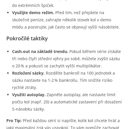
do extrémních špiček.
Využijte demo režim.
Před tím, než přejdete na
skutečné peníze, zahrajte několik stovek kol v demo
módu a pozorujte, jak často se objevují vyšší násobitele.
Pokročilé taktiky
Cash‑out na základě trendu.
Pokud během série získáte
tři nebo čtyři střední výhry po sobě, můžete zvýšit sázku
o 20 % a pokusit se zachytit vyšší multiplikátor.
Rozložení sázky.
Rozdělte bankroll na 100 jednotek a
sázku nastavte na 1‑2 % bankrollu. Tím snížíte riziko
rychlé ztráty.
Využití autoplay.
Zapněte autoplay, ale nastavte limit
počtu kol (např. 20) a automatické zastavení při dosažení
5‑násobku sázky.
Pro Tip:
Před každou sérií si napište, kolik kol chcete hrát a
jaký maximální zisk vás uspokojí. To vám pomůže zachovat