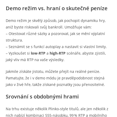
Demo režim vs. hraní o skutečné peníze
Demo režim je skvělý způsob, jak pochopit dynamiku hry,
aniž byste riskovali svůj bankroll. Umožňuje vám:
– Otestovat různé sázky a pozorovat, jak se mění výplatní
struktura.
– Seznámit se s funkcí autoplay a nastavit si vlastní limity.
– Vyzkoušet si
low‑RTP
a
high‑RTP
scénáře, abyste zjistili,
jaký vliv má RTP na vaše výsledky.
Jakmile získáte jistotu, můžete přejít na reálné peníze.
Pamatujte, že i v demo módu je pravděpodobnost stejná
jako v živé hře, takže získané poznatky jsou přenositelné.
Srovnání s obdobnými hrami
Na trhu existuje několik Plinko‑style titulů, ale jen několik z
nich nabízí kombinaci 555‑násobku, 99 % RTP a mobilního