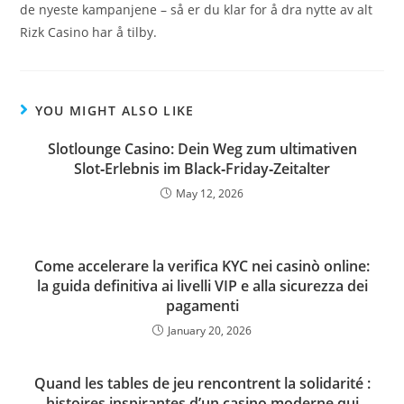
de nyeste kampanjene – så er du klar for å dra nytte av alt
Rizk Casino har å tilby.
YOU MIGHT ALSO LIKE
Slotlounge Casino: Dein Weg zum ultimativen
Slot‑Erlebnis im Black‑Friday‑Zeitalter
May 12, 2026
Come accelerare la verifica KYC nei casinò online:
la guida definitiva ai livelli VIP e alla sicurezza dei
pagamenti
January 20, 2026
Quand les tables de jeu rencontrent la solidarité :
histoires inspirantes d’un casino moderne qui