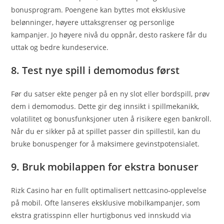
bonusprogram. Poengene kan byttes mot eksklusive
belønninger, høyere uttaksgrenser og personlige
kampanjer. Jo høyere nivå du oppnår, desto raskere får du
uttak og bedre kundeservice.
8. Test nye spill i demomodus først
Før du satser ekte penger på en ny slot eller bordspill, prøv
dem i demomodus. Dette gir deg innsikt i spillmekanikk,
volatilitet og bonusfunksjoner uten å risikere egen bankroll.
Når du er sikker på at spillet passer din spillestil, kan du
bruke bonuspenger for å maksimere gevinstpotensialet.
9. Bruk mobilappen for ekstra bonuser
Rizk Casino har en fullt optimalisert nettcasino‑opplevelse
på mobil. Ofte lanseres eksklusive mobilkampanjer, som
ekstra gratisspinn eller hurtigbonus ved innskudd via