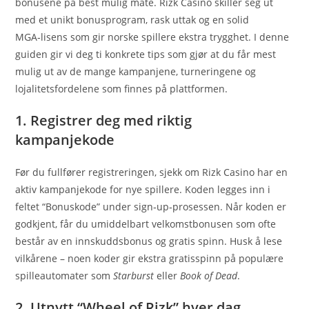
bonusene på best mulig måte. Rizk Casino skiller seg ut
med et unikt bonusprogram, rask uttak og en solid
MGA‑lisens som gir norske spillere ekstra trygghet. I denne
guiden gir vi deg ti konkrete tips som gjør at du får mest
mulig ut av de mange kampanjene, turneringene og
lojalitetsfordelene som finnes på plattformen.
1. Registrer deg med riktig
kampanjekode
Før du fullfører registreringen, sjekk om Rizk Casino har en
aktiv kampanjekode for nye spillere. Koden legges inn i
feltet “Bonuskode” under sign‑up‑prosessen. Når koden er
godkjent, får du umiddelbart velkomstbonusen som ofte
består av en innskuddsbonus og gratis spinn. Husk å lese
vilkårene – noen koder gir ekstra gratisspinn på populære
spilleautomater som
Starburst
eller
Book of Dead
.
2. Utnytt “Wheel of Rizk” hver dag