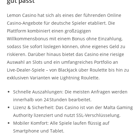
gut passt
Lemon Casino hat sich als eines der führenden Online
Casino‑Angebote für deutsche Spieler etabliert. Die
Plattform kombiniert einen großzügigen
Willkommensbonus mit einem Bonus ohne Einzahlung,
sodass Sie sofort loslegen können, ohne eigenes Geld zu
riskieren. Darüber hinaus bietet das Casino eine riesige
Auswahl an Slots und ein umfangreiches Portfolio an
Live‑Dealer‑Spiele – von Blackjack über Roulette bis hin zu
exklusiven Varianten wie Lightning Roulette.
Schnelle Auszahlungen: Die meisten Anfragen werden
innerhalb von 24 Stunden bearbeitet.
Lizenz & Sicherheit: Das Casino ist von der Malta Gaming
Authority lizenziert und nutzt SSL‑Verschlüsselung.
Mobiler Komfort: Alle Spiele laufen flüssig auf
Smartphone und Tablet.