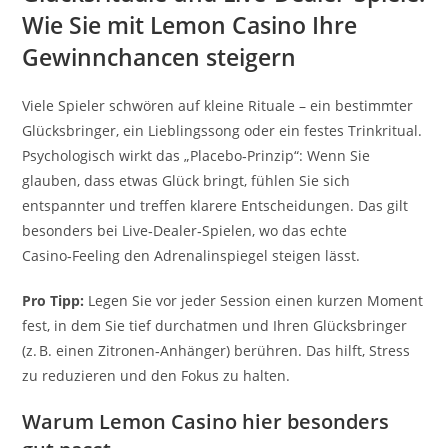
Wie Sie mit Lemon Casino Ihre
Gewinnchancen steigern
Viele Spieler schwören auf kleine Rituale – ein bestimmter
Glücksbringer, ein Lieblingssong oder ein festes Trinkritual.
Psychologisch wirkt das „Placebo‑Prinzip“: Wenn Sie
glauben, dass etwas Glück bringt, fühlen Sie sich
entspannter und treffen klarere Entscheidungen. Das gilt
besonders bei Live‑Dealer‑Spielen, wo das echte
Casino‑Feeling den Adrenalinspiegel steigen lässt.
Pro Tipp:
Legen Sie vor jeder Session einen kurzen Moment
fest, in dem Sie tief durchatmen und Ihren Glücksbringer
(z. B. einen Zitronen‑Anhänger) berühren. Das hilft, Stress
zu reduzieren und den Fokus zu halten.
Warum Lemon Casino hier besonders