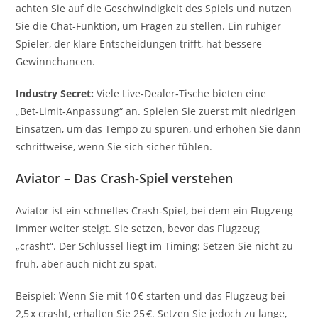
achten Sie auf die Geschwindigkeit des Spiels und nutzen
Sie die Chat‑Funktion, um Fragen zu stellen. Ein ruhiger
Spieler, der klare Entscheidungen trifft, hat bessere
Gewinnchancen.
Industry Secret:
Viele Live‑Dealer‑Tische bieten eine
„Bet‑Limit‑Anpassung“ an. Spielen Sie zuerst mit niedrigen
Einsätzen, um das Tempo zu spüren, und erhöhen Sie dann
schrittweise, wenn Sie sich sicher fühlen.
Aviator – Das Crash‑Spiel verstehen
Aviator ist ein schnelles Crash‑Spiel, bei dem ein Flugzeug
immer weiter steigt. Sie setzen, bevor das Flugzeug
„crasht“. Der Schlüssel liegt im Timing: Setzen Sie nicht zu
früh, aber auch nicht zu spät.
Beispiel: Wenn Sie mit 10 € starten und das Flugzeug bei
2,5 x crasht, erhalten Sie 25 €. Setzen Sie jedoch zu lange,