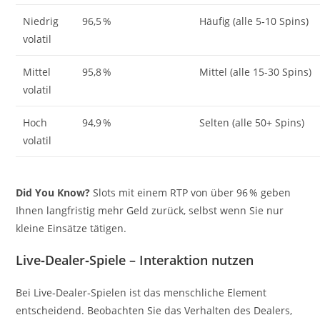
Niedrig
96,5 %
Häufig (alle 5‑10 Spins)
volatil
Mittel
95,8 %
Mittel (alle 15‑30 Spins)
volatil
Hoch
94,9 %
Selten (alle 50+ Spins)
volatil
Did You Know?
Slots mit einem RTP von über 96 % geben
Ihnen langfristig mehr Geld zurück, selbst wenn Sie nur
kleine Einsätze tätigen.
Live‑Dealer‑Spiele – Interaktion nutzen
Bei Live‑Dealer‑Spielen ist das menschliche Element
entscheidend. Beobachten Sie das Verhalten des Dealers,