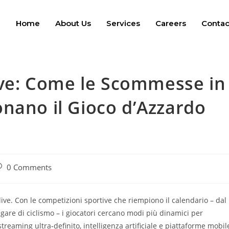
Home
About Us
Services
Careers
Contac
Live: Come le Scommesse in
nano il Gioco d’Azzardo
0 Comments
live. Con le competizioni sportive che riempiono il calendario – dal
e gare di ciclismo – i giocatori cercano modi più dinamici per
treaming ultra‑definito, intelligenza artificiale e piattaforme mobil