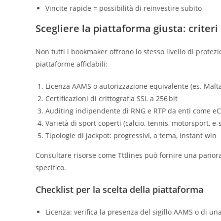
Vincite rapide = possibilità di reinvestire subito
Scegliere la piattaforma giusta: criteri 
Non tutti i bookmaker offrono lo stesso livello di protezi
piattaforme affidabili:
Licenza AAMS o autorizzazione equivalente (es. Malt
Certificazioni di crittografia SSL a 256 bit
Auditing indipendente di RNG e RTP da enti come 
Varietà di sport coperti (calcio, tennis, motorsport, e‑
Tipologie di jackpot: progressivi, a tema, instant win
Consultare risorse come Tttlines può fornire una panor
specifico.
Checklist per la scelta della piattaforma
Licenza: verifica la presenza del sigillo AAMS o di un