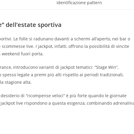
Identificazione pattern
” dell’estate sportiva
tivi. Le folle si radunano davanti a schermi all’aperto, nei bar o
commesse live. I jackpot, infatti, offrono la possibilità di vincite
n weekend fuori porta.
France, introducono varianti di jackpot tematici: “Stage Win”,
 spesso legate a premi più alti rispetto ai periodi tradizionali,
a stagione alta.
il desiderio di “ricompense veloci” è più forte quando le giornate
 jackpot live rispondono a questa esigenza, combinando adrenalin