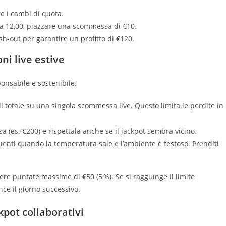
e i cambi di quota.
era 12,00, piazzare una scommessa di €10.
ash‑out per garantire un profitto di €120.
ni live estive
onsabile e sostenibile.
l totale su una singola scommessa live. Questo limita le perdite in
a (es. €200) e rispettala anche se il jackpot sembra vicino.
quenti quando la temperatura sale e l’ambiente è festoso. Prenditi
.
re puntate massime di €50 (5 %). Se si raggiunge il limite
nce il giorno successivo.
ckpot collaborativi