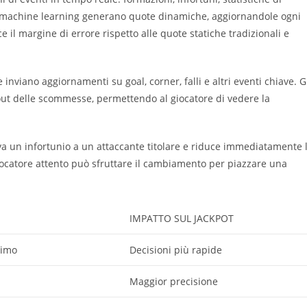
di machine learning generano quote dinamiche, aggiornandole ogni
il margine di errore rispetto alle quote statiche tradizionali e
 inviano aggiornamenti su goal, corner, falli e altri eventi chiave. G
out delle scommesse, permettendo al giocatore di vedere la
leva un infortunio a un attaccante titolare e riduce immediatamente 
iocatore attento può sfruttare il cambiamento per piazzare una
IMPATTO SUL JACKPOT
nimo
Decisioni più rapide
Maggior precisione