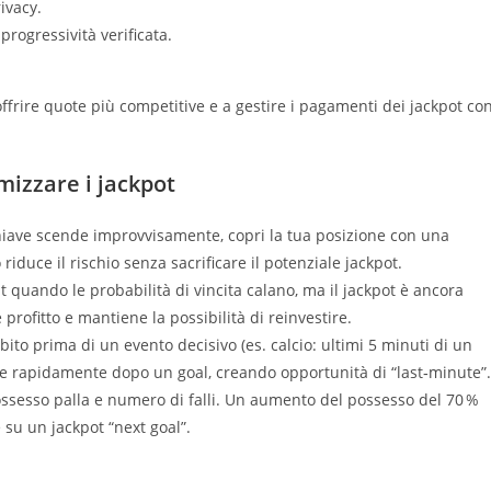
rivacy.
rogressività verificata.
ffrire quote più competitive e a gestire i pagamenti dei jackpot co
mizzare i jackpot
iave scende improvvisamente, copri la tua posizione con una
uce il rischio senza sacrificare il potenziale jackpot.
ut quando le probabilità di vincita calano, ma il jackpot è ancora
profitto e mantiene la possibilità di reinvestire.
ito prima di un evento decisivo (es. calcio: ultimi 5 minuti di un
ire rapidamente dopo un goal, creando opportunità di “last‑minute”.
 possesso palla e numero di falli. Un aumento del possesso del 70 %
 su un jackpot “next goal”.