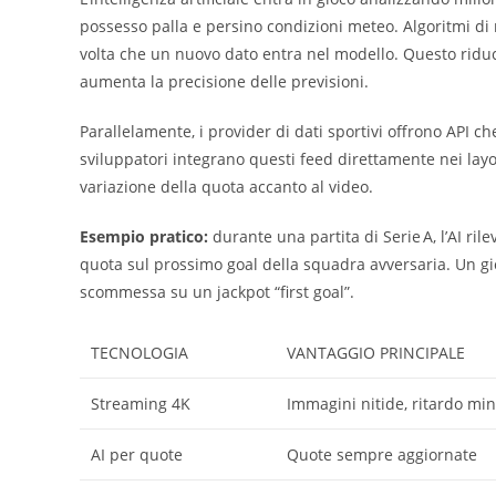
possesso palla e persino condizioni meteo. Algoritmi 
volta che un nuovo dato entra nel modello. Questo riduce 
aumenta la precisione delle previsioni.
Parallelamente, i provider di dati sportivi offrono API che
sviluppatori integrano questi feed direttamente nei lay
variazione della quota accanto al video.
Esempio pratico:
durante una partita di Serie A, l’AI ri
quota sul prossimo goal della squadra avversaria. Un g
scommessa su un jackpot “first goal”.
TECNOLOGIA
VANTAGGIO PRINCIPALE
Streaming 4K
Immagini nitide, ritardo mi
AI per quote
Quote sempre aggiornate