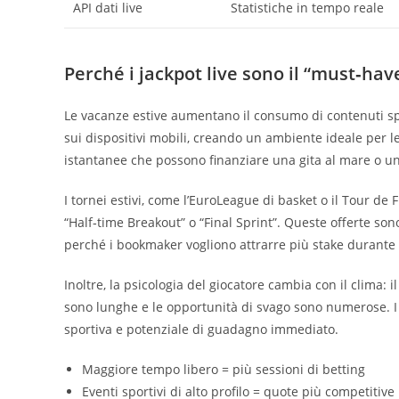
API dati live
Statistiche in tempo reale
Perché i jackpot live sono il “must‑have
Le vacanze estive aumentano il consumo di contenuti spor
sui dispositivi mobili, creando un ambiente ideale per le s
istantanee che possono finanziare una gita al mare o u
I tornei estivi, come l’EuroLeague di basket o il Tour de 
“Half‑time Breakout” o “Final Sprint”. Queste offerte sono
perché i bookmaker vogliono attrarre più stake durante l
Inoltre, la psicologia del giocatore cambia con il clima: 
sono lunghe e le opportunità di svago sono numerose. I
sportiva e potenziale di guadagno immediato.
Maggiore tempo libero = più sessioni di betting
Eventi sportivi di alto profilo = quote più competitive