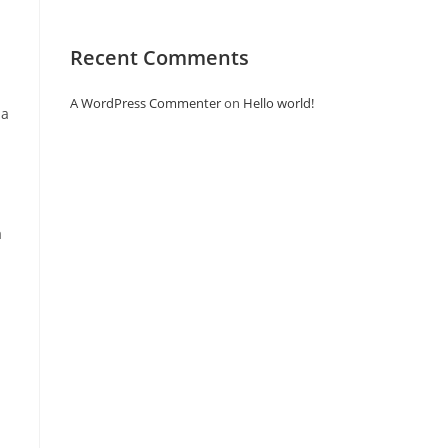
Recent Comments
A WordPress Commenter
on
Hello world!
na
a