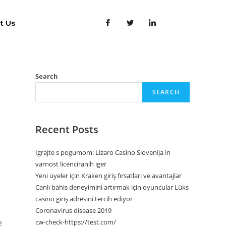
t Us
Search
SEARCH
Recent Posts
Igrajte s pogumom: Lizaro Casino Slovenija in
varnost licenciranih iger
Yeni üyeler için Kraken giriş fırsatları ve avantajlar
Canlı bahis deneyimini artırmak için oyuncular Lüks
casino giriş adresini tercih ediyor
Coronavirus disease 2019
cw-check-https://test.com/
e