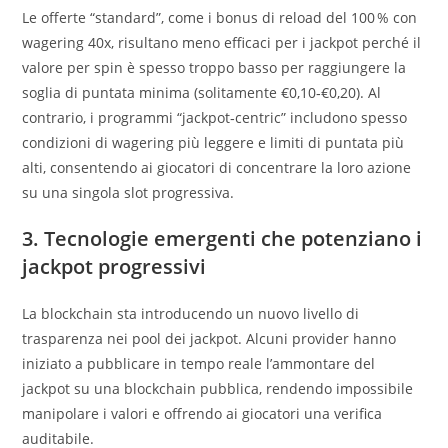
Le offerte “standard”, come i bonus di reload del 100 % con
wagering 40x, risultano meno efficaci per i jackpot perché il
valore per spin è spesso troppo basso per raggiungere la
soglia di puntata minima (solitamente €0,10‑€0,20). Al
contrario, i programmi “jackpot‑centric” includono spesso
condizioni di wagering più leggere e limiti di puntata più
alti, consentendo ai giocatori di concentrare la loro azione
su una singola slot progressiva.
3. Tecnologie emergenti che potenziano i
jackpot progressivi
La blockchain sta introducendo un nuovo livello di
trasparenza nei pool dei jackpot. Alcuni provider hanno
iniziato a pubblicare in tempo reale l’ammontare del
jackpot su una blockchain pubblica, rendendo impossibile
manipolare i valori e offrendo ai giocatori una verifica
auditabile.