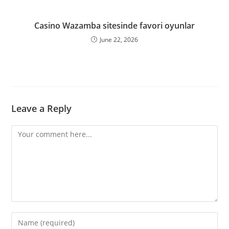
Casino Wazamba sitesinde favori oyunlar
June 22, 2026
Leave a Reply