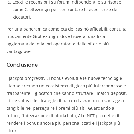
Leggi le recensioni su forum indipendenti e su risorse
come Grottezungri per confrontare le esperienze dei
giocatori.
Per una panoramica completa dei casinò affidabili, consulta
nuovamente Grottezungri, dove troverai una lista
aggiornata dei migliori operatori e delle offerte più
vantaggiose.
Conclusione
I jackpot progressivi, i bonus evoluti e le nuove tecnologie
stanno creando un ecosistema di gioco più interconnesso e
trasparente. I giocatori che sanno sfruttare i match‑deposit,
i free spins e le strategie di bankroll avranno un vantaggio
tangibile nel perseguire i premi più alti. Guardando al
futuro, l’integrazione di blockchain, AI e NFT promette di
rendere i bonus ancora più personalizzati e i jackpot più
sicuri.