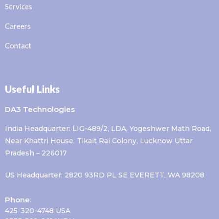
Services
Careers
Contact
Useful Links
DA3 Technologies
India Headquarter: LIG-489/2, LDA, Yogeshwer Math Road,
Near Khattri House, Tikait Rai Colony, Lucknow Uttar
Pradesh – 226017
US Headquarter: 2820 93RD PL SE EVERETT, WA 98208
Phone:
425-320-4748 USA