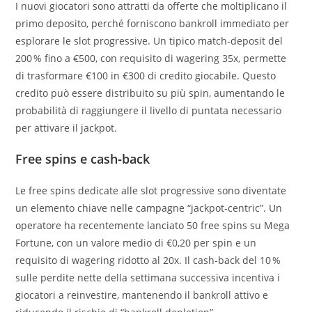
I nuovi giocatori sono attratti da offerte che moltiplicano il
primo deposito, perché forniscono bankroll immediato per
esplorare le slot progressive. Un tipico match‑deposit del
200 % fino a €500, con requisito di wagering 35x, permette
di trasformare €100 in €300 di credito giocabile. Questo
credito può essere distribuito su più spin, aumentando le
probabilità di raggiungere il livello di puntata necessario
per attivare il jackpot.
Free spins e cash‑back
Le free spins dedicate alle slot progressive sono diventate
un elemento chiave nelle campagne “jackpot‑centric”. Un
operatore ha recentemente lanciato 50 free spins su Mega
Fortune, con un valore medio di €0,20 per spin e un
requisito di wagering ridotto al 20x. Il cash‑back del 10 %
sulle perdite nette della settimana successiva incentiva i
giocatori a reinvestire, mantenendo il bankroll attivo e