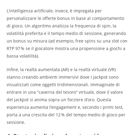
L’intelligenza artificiale, invece, è impiegata per
personalizzare le offerte bonus in base al comportamento
di gioco. Un algoritmo analizza la frequenza di spin, la
volatilità preferita e il tempo medio di sessione, generando
un bonus su misura (ad esempio, free spins su una slot con
RTP 97 % se il giocatore mostra una propensione a giochi a
bassa volatilità).
Infine, la realtà aumentata (AR) e la realtà virtuale (VR)
stanno creando ambienti immersivi dove i jackpot sono
visualizzati come oggetti tridimensionali. Immaginate di
entrare in una “caverna del tesoro” virtuale, dove il valore
del jackpot si anima sopra un forziere d’oro. Questa
esperienza aumenta l’engagement e, secondo i primi test,
porta a una crescita del 12 % del tempo medio di gioco per
sessione.