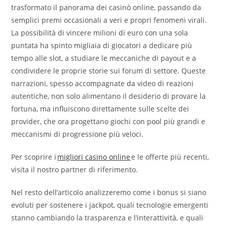
trasformato il panorama dei casinò online, passando da
semplici premi occasionali a veri e propri fenomeni virali.
La possibilità di vincere milioni di euro con una sola
puntata ha spinto migliaia di giocatori a dedicare più
tempo alle slot, a studiare le meccaniche di payout e a
condividere le proprie storie sui forum di settore. Queste
narrazioni, spesso accompagnate da video di reazioni
autentiche, non solo alimentano il desiderio di provare la
fortuna, ma influiscono direttamente sulle scelte dei
provider, che ora progettano giochi con pool più grandi e
meccanismi di progressione più veloci.
Per scoprire i
migliori casino online
e le offerte più recenti,
visita il nostro partner di riferimento.
Nel resto dell’articolo analizzeremo come i bonus si siano
evoluti per sostenere i jackpot, quali tecnologie emergenti
stanno cambiando la trasparenza e l’interattività, e quali