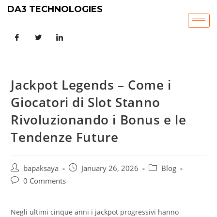
DA3 TECHNOLOGIES
Jackpot Legends – Come i
Giocatori di Slot Stanno
Rivoluzionando i Bonus e le
Tendenze Future
bapaksaya
January 26, 2026
Blog
0 Comments
Negli ultimi cinque anni i jackpot progressivi hanno