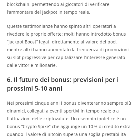
blockchain, permettendo ai giocatori di verificare
l’ammontare del jackpot in tempo reale.
Queste testimonianze hanno spinto altri operatori a
rivedere le proprie offerte: molti hanno introdotto bonus
“Jackpot Boost” legati direttamente al valore del pool,
mentre altri hanno aumentato la frequenza di promozioni
su slot progressive per capitalizzare l’interesse generato
dalle vittorie milionarie.
6. Il futuro dei bonus: previsioni per i
prossimi 5‑10 anni
Nei prossimi cinque anni i bonus diventeranno sempre più
dinamici, collegati a eventi sportivi in tempo reale o a
fluttuazioni delle criptovalute. Un esempio ipotetico è un
bonus “Crypto Spike” che aggiunge un 10 % di credito extra
quando il valore di Bitcoin supera una soglia prestabilita