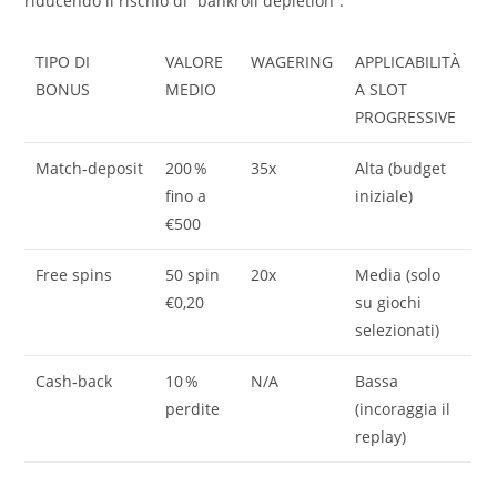
riducendo il rischio di “bankroll depletion”.
TIPO DI
VALORE
WAGERING
APPLICABILITÀ
BONUS
MEDIO
A SLOT
PROGRESSIVE
Match‑deposit
200 %
35x
Alta (budget
fino a
iniziale)
€500
Free spins
50 spin
20x
Media (solo
€0,20
su giochi
selezionati)
Cash‑back
10 %
N/A
Bassa
perdite
(incoraggia il
replay)