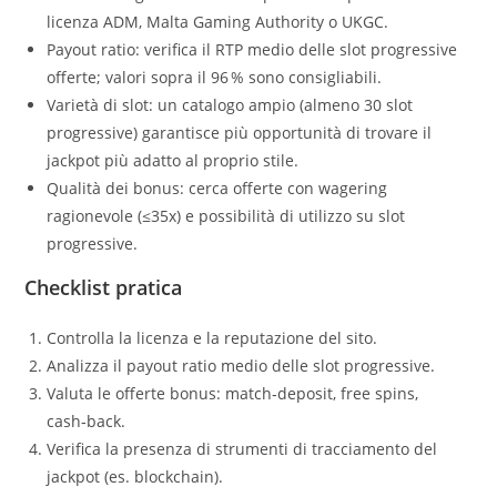
licenza ADM, Malta Gaming Authority o UKGC.
Payout ratio: verifica il RTP medio delle slot progressive
offerte; valori sopra il 96 % sono consigliabili.
Varietà di slot: un catalogo ampio (almeno 30 slot
progressive) garantisce più opportunità di trovare il
jackpot più adatto al proprio stile.
Qualità dei bonus: cerca offerte con wagering
ragionevole (≤35x) e possibilità di utilizzo su slot
progressive.
Checklist pratica
Controlla la licenza e la reputazione del sito.
Analizza il payout ratio medio delle slot progressive.
Valuta le offerte bonus: match‑deposit, free spins,
cash‑back.
Verifica la presenza di strumenti di tracciamento del
jackpot (es. blockchain).