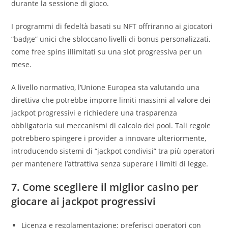
durante la sessione di gioco.
I programmi di fedeltà basati su NFT offriranno ai giocatori
“badge” unici che sbloccano livelli di bonus personalizzati,
come free spins illimitati su una slot progressiva per un
mese.
A livello normativo, l’Unione Europea sta valutando una
direttiva che potrebbe imporre limiti massimi al valore dei
jackpot progressivi e richiedere una trasparenza
obbligatoria sui meccanismi di calcolo dei pool. Tali regole
potrebbero spingere i provider a innovare ulteriormente,
introducendo sistemi di “jackpot condivisi” tra più operatori
per mantenere l’attrattiva senza superare i limiti di legge.
7. Come scegliere il miglior casino per
giocare ai jackpot progressivi
Licenza e regolamentazione: preferisci operatori con